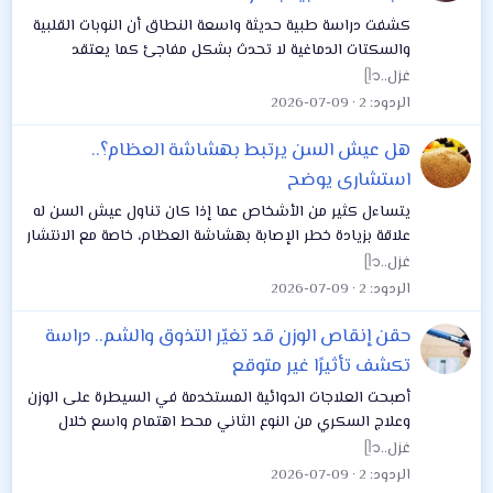
كشفت دراسة طبية حديثة واسعة النطاق أن النوبات القلبية
والسكتات الدماغية لا تحدث بشكل مفاجئ كما يعتقد
الكثيرون، بل ترتبط في الغالب بعوامل خطورة واضحة يمكن
غزل..ᥫ᭡
اكتشافها والسيطرة عليها قبل سنوات من حدوث...
الردود
2
2026-07-09
هل عيش السن يرتبط بهشاشة العظام؟..
استشارى يوضح
يتساءل كثير من الأشخاص عما إذا كان تناول عيش السن له
علاقة بزيادة خطر الإصابة بهشاشة العظام، خاصة مع الانتشار
الواسع لاستخدامه كبديل للخبز الأبيض ضمن الأنظمة الغذائية
غزل..ᥫ᭡
الصحية أو الخاصة بمرضى السكر...
الردود
2
2026-07-09
حقن إنقاص الوزن قد تغيّر التذوق والشم.. دراسة
تكشف تأثيرًا غير متوقع
أصبحت العلاجات الدوائية المستخدمة في السيطرة على الوزن
وعلاج السكري من النوع الثاني محط اهتمام واسع خلال
السنوات الأخيرة، ليس فقط بسبب فعاليتها في خفض الوزن
غزل..ᥫ᭡
وتحسين التحكم في سكر الدم، بل أيضًا...
الردود
2
2026-07-09