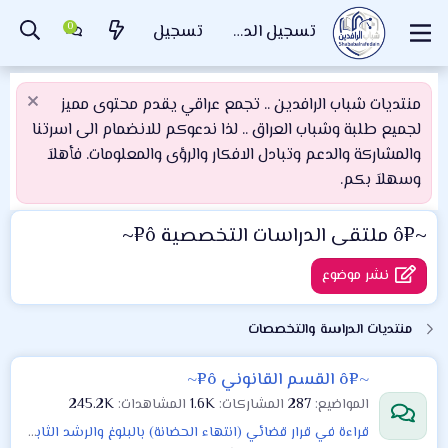
تسجيل الدخول
تسجيل
منتديات شباب الرافدين .. تجمع عراقي يقدم محتوى مميز
لجميع طلبة وشباب العراق .. لذا ندعوكم للانضمام الى اسرتنا
والمشاركة والدعم وتبادل الافكار والرؤى والمعلومات. فأهلاَ
وسهلاَ بكم.
~¤ô ملتقى الدراسات التخصصية ô¤~
نشر موضوع
منتديات الدراسة والتخصصات
~¤ô القسم القانوني ô¤~
المواضيع
287
المشاركات
1.6K
المشاهدات
245.2K
قراءة في قرار قضائي (انتهاء الحضانة) بالبلوغ والرشد الثابت المستمر