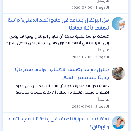
موضحة أن الأمر لا يرتبط فقط بالعمر كعامل إحصائي، بل
غزل..ᥫ᭡
بتغيرات حقيقية تحدث داخل أنسجة الثدي تجعل...
الردود
4
2026-07-09
هل البرتقال يساعد فى علاج الكبد الدهنى؟ دراسة
تكشف تأثيرًا مفاجئًا
كشفت دراسة علمية حديثة أن تناول البرتقال يوميًا قد يؤدي
إلى تغييرات في أنماط الدهون داخل الجسم لدى مرضى الكبد
الدهني، في نتائج أولية تفتح الباب أمام فهم جديد لدور
غزل..ᥫ᭡
الغذاء في دعم صحة الكبد، وذلك...
الردود
2
2026-07-09
تحليل دم قد يكشف الاكتئاب.. دراسة تفتح بابًا
جديدًا للتشخيص المبكر
كشفت دراسة علمية حديثة أن الاكتئاب قد لا يكون مجرد
اضطراب نفسي فقط، بل يمكن أن يترك علامات بيولوجية
تظهر في الدم، وهو ما قد يساعد مستقبلًا في تطوير طرق
غزل..ᥫ᭡
تشخيص أكثر دقة وسرعة. وبحسب تقرير نشره موقع...
الردود
2
2026-07-09
لماذا تتسبب حرارة الصيف فى زيادة الشعور بالتعب
والإرهاق؟