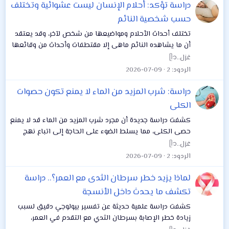
دراسة تؤكد: أحلام الإنسان ليست عشوائية وتختلف
حسب شخصية النائم
تختلف أحداث الأحلام ومواضيعها من شخص لآخر، وقد يعتقد
أن ما يشاهده النائم ماهى إلا مقتطفات وأحداث من وقائعها
عاشها بالفعل، لكن هذا دفع الباحثين لاستكشاف الأسباب
غزل..ᥫ᭡
الكامنة وراء هذه الاختلافات. وفى...
الردود
2
2026-07-09
دراسة: شرب المزيد من الماء لا يمنع تكون حصوات
الكلى
كشفت دراسة جديدة أن مجرد شرب المزيد من الماء قد لا يمنع
حصى الكلى، مما يسلط الضوء على الحاجة إلى اتباع نهج
أوسع يشمل النظام الغذائي والانتظام والإرشادات الطبية
غزل..ᥫ᭡
للوقاية الفعالة من حصوات الكلى، بحسب...
الردود
2
2026-07-09
لماذا يزيد خطر سرطان الثدى مع العمر؟.. دراسة
تكشف ما يحدث داخل الأنسجة
كشفت دراسة علمية حديثة عن تفسير بيولوجي دقيق لسبب
زيادة خطر الإصابة بسرطان الثدي مع التقدم في العمر،