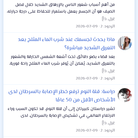
من أهم أسباب شعور الناس بالإرهاق الشديد خلال فصل
الصيف هو أن الجسم يعمل باستمرار للحفاظ على درجة حرارته،
فعندما يكون الطقس شديد الحرارة، يبرد الجسم نفسه عن
غزل..ᥫ᭡
طريق التعرق، وتساعد هذه العملية على...
الردود
2
2026-07-09
ماذا يحدث لجسمك عند شرب الماء المثلج بعد
التعرق الشديد مباشرة؟
بعد قضاء بضع دقائق تحت أشعة الشمس الحارقة والشعور
بالتعرق الشديد، يُمكن أن يُوفر شرب الماء المثلج راحة فورية،
حيث يُخفض الماء البارد درجة حرارة الجسم الداخلية، مما
غزل..ᥫ᭡
يُعطي شعورًا بالانتعاش، وهو شعور...
الردود
2
2026-07-09
دراسة: قلة النوم ترفع خطر الإصابة بالسرطان لدى
الأشخاص الأقل من 50 عامًا
تشير دراستان كبيرتان إلى أن قلة النوم، قد تكون السبب وراء
الارتفاع العالمي في تشخيص الإصابة بالسرطان، لدى
الأشخاص الذين تقل أعمارهم عن 50 عامًا. ووفقا لصحيفة
غزل..ᥫ᭡
"الجارديان"، ارتفع عدد الشباب الذين تم...
الردود
2
2026-07-09