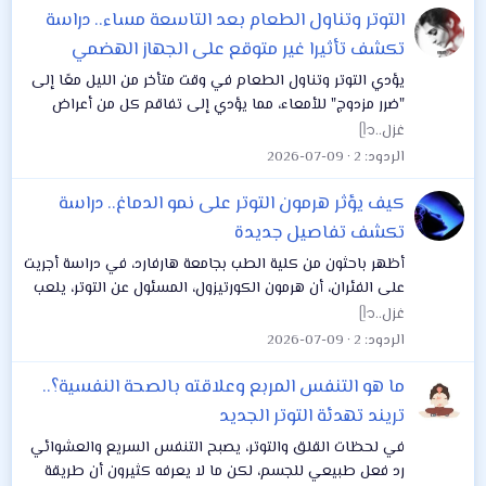
التوتر وتناول الطعام بعد التاسعة مساء.. دراسة
تكشف تأثيرا غير متوقع على الجهاز الهضمي
يؤدي التوتر وتناول الطعام في وقت متأخر من الليل معًا إلى
"ضرر مزدوج" للأمعاء، مما يؤدي إلى تفاقم كل من أعراض
الجهاز الهضمي الموجودة وتنوع البكتيريا المعوية، وفقا لموقع
غزل..ᥫ᭡
"Very well health". قدمت...
الردود
2
2026-07-09
كيف يؤثر هرمون التوتر على نمو الدماغ.. دراسة
تكشف تفاصيل جديدة
أظهر باحثون من كلية الطب بجامعة هارفارد، في دراسة أجريت
على الفئران، أن هرمون الكورتيزول، المسئول عن التوتر، يلعب
دورًا محوريًا في تشكيل المرونة العصبية للدماغ. من خلال
غزل..ᥫ᭡
سلسلة من التجارب، تتبعوا...
الردود
2
2026-07-09
ما هو التنفس المربع وعلاقته بالصحة النفسية؟..
تريند تهدئة التوتر الجديد
في لحظات القلق والتوتر، يصبح التنفس السريع والعشوائي
رد فعل طبيعي للجسم، لكن ما لا يعرفه كثيرون أن طريقة