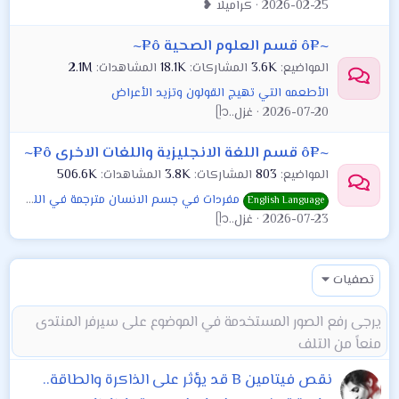
2026-02-25
كراميلا ❥
~¤ô قسم العلوم الصحية ô¤~
المواضيع
3.6K
المشاركات
18.1K
المشاهدات
2.1M
الأطعمه التي تهيج القولون وتزيد الأعراض
2026-07-20
غزل..ᥫ᭡
~¤ô قسم اللغة الانجليزية واللغات الاخرى ô¤~
المواضيع
803
المشاركات
3.8K
المشاهدات
506.6K
مفردات في جسم الانسان مترجمة في اللغة الانجليزية
English Language
2026-07-23
غزل..ᥫ᭡
تصفيات
نقص فيتامين B قد يؤثر على الذاكرة والطاقة..