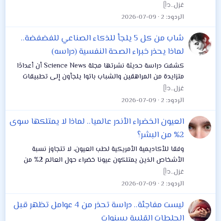
التنفس نفسها يمكن أن تكون مفتاحًا لاستعادة الهدوء
غزل..ᥫ᭡
والتركيز، ومن بين أشهر التقنيات المستخدمة...
الردود
2
2026-07-09
شاب من كل 5 يلجأ للذكاء الصناعي للفضفضة..
لماذا يحذر خبراء الصحة النفسية (دراسه)
كشفت دراسة حديثة نشرتها مجلة Science News أن أعدادًا
متزايدة من المراهقين والشباب باتوا يلجأون إلى تطبيقات
الذكاء الاصطناعي للحصول على الدعم النفسي والنصائح
غزل..ᥫ᭡
المتعلقة بالصحة النفسية، في ظل تزايد...
الردود
2
2026-07-09
العيون الخضراء الأندر عالميا.. لماذا لا يمتلكها سوى
2% من البشر؟
وفقا للأكاديمية الأمريكية لطب العيون، لا تتجاوز نسبة
الأشخاص الذين يمتلكون عيونا خضراء حول العالم 2% من
إجمالى السكان، ما يجعل اللون الأخضر أندر ألوان العيون على
غزل..ᥫ᭡
الإطلاق، ويثير هذا اللون المميز...
الردود
2
2026-07-09
ليست مفاجئة.. دراسة تحذر من 4 عوامل تظهر قبل
الجلطات القلبية بسنوات