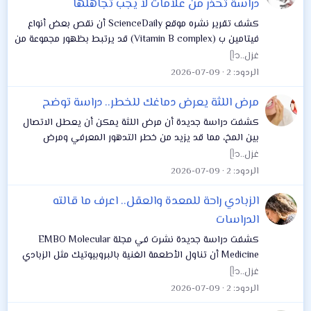
دراسة تحذر من علامات لا يجب تجاهلها
كشف تقرير نشره موقع ScienceDaily أن نقص بعض أنواع
فيتامين ب (Vitamin B complex) قد يرتبط بظهور مجموعة من
الأعراض الصحية التي تشمل ضعف الذاكرة، انخفاض الطاقة،
غزل..ᥫ᭡
واضطرابات في الجهاز العصبي، خاصة إذا...
الردود
2
2026-07-09
مرض اللثة يعرض دماغك للخطر.. دراسة توضح
كشفت دراسة جديدة أن مرض اللثة يمكن أن يعطل الاتصال
بين المخ، مما قد يزيد من خطر التدهور المعرفي ومرض
الزهايمر، ووجد الباحثون تغييرات في نشاط المخ مرتبطة
غزل..ᥫ᭡
بأمراض اللثة المتوسطة إلى الشديدة، في هذا...
الردود
2
2026-07-09
الزبادي راحة للمعدة والعقل.. اعرف ما قالته
الدراسات
كشفت دراسة جديدة نشرت في مجلة EMBO Molecular
Medicine أن تناول الأطعمة الغنية بالبروبيوتيك مثل الزبادي
يمكن أن يقلل من السلوك المرتبط بالقلق، ويزيد من الشعور
غزل..ᥫ᭡
بالسعادة. القلق والاكتئاب من السلوكيات...
الردود
2
2026-07-09