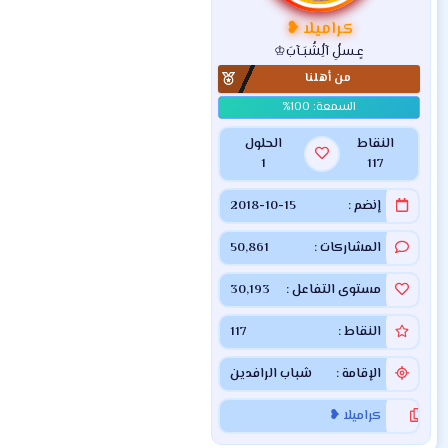
كراميلا ❥
عٍـسلُِ آلُِشُبَـآبَ♔
من أهلنا
النقاط
الحلول
1
117
إنضم
2018-10-15
المشاركات
50,861
مستوى التفاعل
30,193
النقاط
117
الإقامة
شباب الرافدين
كراميلا ❥