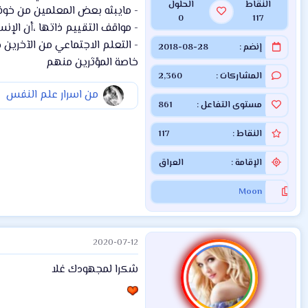
النقاط
الحلول
- مايبثه بعض المعلمين من خو
0
117
- مواقف التقييم ذاتها ،أن الإن
- التعلم الاجتماعي من الآخرين
إنضم
2018-08-28
خاصة المؤثرين منهم
المشاركات
2,360
من اسرار علم النفس
مستوى التفاعل
861
النقاط
117
الإقامة
العراق
Moon
2020-07-12
شكرا لمجهودك غلا