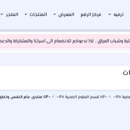
ترفيه
مركز الرفع
المعرض
المنتجات
المتجر
 وشباب العراق .. لذا ندعوكم للانضمام الى اسرتنا والمشاركة والدعم و
ات
~¤ô قسم العلوم الصحية ô¤~
~¤ô منتدى علم النفس وتطوير الذات ô¤~