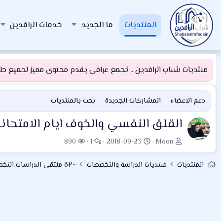
المنتديات
ما الجديد
خدمات الرافدين
منتديات شباب الرافدين .. تجمع عراقي يقدم محتوى مميز لجميع طلبة
دعم الاعضاء
المشاركات الجديدة
بحث بالمنتديات
القلق النفسي والخوف ايام الامتحان
ب
ت
ا
ا
890
1
2018-09-23
Moon
ا
ا
ل
ل
د
ر
ر
م
المنتديات
منتديات الدراسة والتخصصات
~¤ô ملتقى الدراسات التخصصية ô¤~
ئ
ي
د
ش
ا
خ
و
ا
ل
ا
د
ه
م
ل
د
و
ب
ا