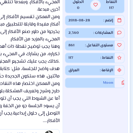
المجيء بالأفكار، وبعدما تنتهي
النقاط
الحلول
0
117
أخرى مبدعة.
ومن الممكن تقسيم الأفكار إلى
إنضم
2018-08-28
أفكار مفيدة وقابلة للتطبيق مبا
يخرجوا من طور صنع الأفكار إلى
المشاركات
2,360
المجيء بالمزيد من الأفكار.
مستوى التفاعل
861
وهنا يجب توضيح نقطة ذات أهمية
تكراره، من يشارك في المجيء بأ
النقاط
117
.كذلك يجب عليك تشجيع المجنون
الإقامة
العراق
مائتين، هذه ستكون الجديدة حقًا
Moon
ومن الممكن اختصار هذه النقاط
طرح وشرح وتعريف المشكلة.بلورة ا
أما عن الشروط التي يجب أن تتو
أن يسود الجلسة جو من الخفة وا
الأفكار.....