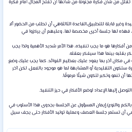
ا تقلل من شأن فكرة مجنونة من شأنها أن تفتح المجال أمام فكرة
دة وغير قابلة للتطبيق.القاعدة الثالثةهي أن تطلب من الحضور ألا
ما، فهذه لها جلسة أخرى مخصصة لها، وعليهم أن يركزوا في
أفكارها هو ما يجب تنفيذه، هذا الأمر شديد الأهمية ولذا يجب
ر بقلبه بينما هذا سيفكر بعقله.
في مكان آخر بما يعود عليك بعظيم الفوائد. كما يجب عليك وضع
للجلسة، مثل: كتابة 500 فكرة لصنع مذاق جديد للآيس كريم. في هذا المثال، أول 300 فكرة ستكون التقليدية أو المشابهة لما هو موجود بالفعل، لكن آخر
 أن تنمو وتكبر لتكون شيئًا مرموقًا.
توصل إليها.الإعداد لوضع الأفكار في حيز التنفيذ.
 بالكم والنوع).إيمان المسؤول عن الجلسة بجدوى هذا الأسلوب في
إبداعية.يجب أن يدرك المشاركون أن عملية العصف الذهني ليست مضمونة 100% وينبغي أن تستمر جلسة العصف وعملية توليد الأفكار حتى يجف سيل