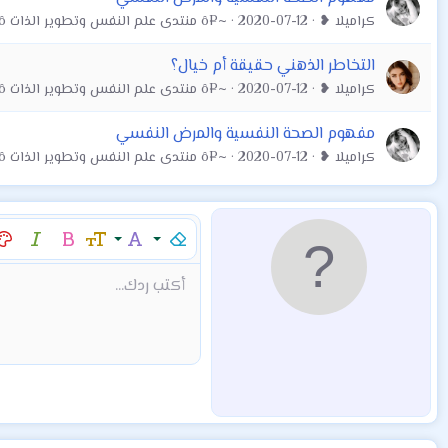
كراميلا ❥
2020-07-12
~¤ô منتدى علم النفس وتطوير الذات ô¤~
التخاطر الذهني حقيقة أم خيال؟
كراميلا ❥
2020-07-12
~¤ô منتدى علم النفس وتطوير الذات ô¤~
مفهوم الصحة النفسية والمرض النفسي
كراميلا ❥
2020-07-12
~¤ô منتدى علم النفس وتطوير الذات ô¤~
إزالة التنسيق
عائلة الخط
حجم الخط
غامق
مائل
لو
9
Arial
Mod:Alert
إقتباس
كود
إدراج خط أفقي
نص مخفي مضمن
محتوى مخفي
Mod:Warning
Mod:Info
شراء المنتج
Article
Encadre
Fieldset
شراء المن
hor
أكتب ردك...
10
Book Antiqua
12
Courier New
15
Georgia
18
Tahoma
22
Times New Roman
26
Trebuchet MS