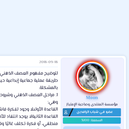
ض
د
ت
و
ء
ع
2018-09-18
لتوضيح مفهوم العصف الذهني ...
طريقة عملية جماعية إبداعية حي
بالمشكلة.
1. مراحل العصف الذهني وشروط
Moon
وهي:
مؤسسة المنتدى وصاحبة الإمتياز
القاعدة الأولىلا وجود لفكرة فا
عضو في شباب الرافدين
القاعدة الثانيةلا يوجد انتقاد ل
منطقي، أو فكرة تكلف غاليًا وف