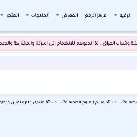
ترفيه
مركز الرفع
المعرض
المنتجات
المتجر
 وشباب العراق .. لذا ندعوكم للانضمام الى اسرتنا والمشاركة والدعم و
~¤ô قسم العلوم الصحية ô¤~
~¤ô منتدى علم النفس وتطوير الذات ô¤~