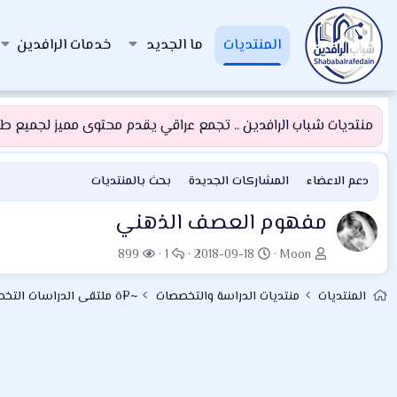
المنتديات
ما الجديد
خدمات الرافدين
منتديات شباب الرافدين .. تجمع عراقي يقدم محتوى مميز لجميع طلبة
دعم الاعضاء
المشاركات الجديدة
بحث بالمنتديات
مفهوم العصف الذهني
ب
ت
ا
ا
899
1
2018-09-18
Moon
ا
ا
ل
ل
د
ر
ر
م
المنتديات
منتديات الدراسة والتخصصات
~¤ô ملتقى الدراسات التخصصية ô¤~
ئ
ي
د
ش
ا
خ
و
ا
ل
ا
د
ه
م
ل
د
و
ب
ا