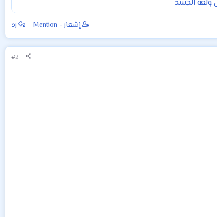
 ولغة الجسد
إشعار - Mention
رد
#2