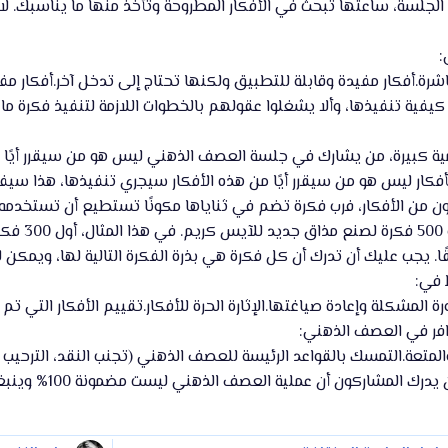
 الجلسة، ساعتها تبحث في الأفكار المطروحة وتأخذ منها ما يناسبك. ل
:
شرة.أفكار مفيدة وقابلة للتطبيق ولكنها تحتاج إلى تدخل آخر.أفكار مفي
 كيفية تنفيذها، وألا يشغلوا عقولهم بالخطوات اللازمة لتنفيذ فكرة 
 كبيرة، من يشارك في جلسة العصف الذهني ليس هو من سيقرر أيًا من 
فكار ليس هو من سيقرر أيًا من هذه الأفكار سيجري تنفيذها، هذا سيفك
 من الأفكار، فرب فكرة تضم في ثناياها مكونًا تستطيع أن تستخدمه 
هدف واضح 
. يجب عليك أن تدرك أن كل فكرة هي بذرة الفكرة التالية لها، ويمكن لها
 في:
لمشكلة وإعادة صياغتها.الإثارة الحرة للأفكار.تقييم الأفكار التي تم ال
افر في العصف الذهني:
لمتعة.التمسك بالقواعد الرئيسة للعصف الذهني (تجنب النقد، الترحيب
التوصل إلى حلول 