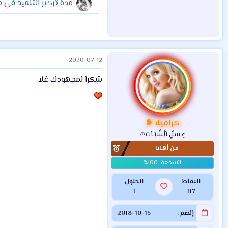
مدة تركيز التلميذ في م
2020-07-12
شكرا لمجهودك غلا
كراميلا ❥
عٍـسلُِ آلُِشُبَـآبَ♔
من أهلنا
النقاط
الحلول
1
117
إنضم
2018-10-15