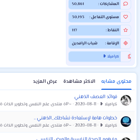
المشاركات
50,861
مستوى التفاعل
30,193
النقاط
117
الإقامة
شباب الرافدين
كراميلا ❥
محتوى مشابه
الاكثر مشاهدة
عرض المزيد
فوائد العصف الذهني
كراميلا ❥
2020-08-11
~¤ô منتدى علم النفس وتطوير الذات ô¤~
خطوات هامة لإستعادة نشاطك_الذهني ..
كراميلا ❥
2020-08-11
~¤ô منتدى علم النفس وتطوير الذات ô¤~
مفهوم الصحة النفسية والمرض النفسي