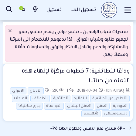
تسجيل الدخول
تسجيل
منتديات شباب الرافدين .. تجمع عراقي يقدم محتوى مميز
لجميع طلبة وشباب العراق .. لذا ندعوكم للانضمام الى اسرتنا
والمشاركة والدعم وتبادل الافكار والرؤى والمعلومات. فأهلاَ
وسهلاَ بكم.
وداعًا للطائفية: 7 خطوات مركّزة لإنهاء هذه
اللعنة من حياتنا
ب
ت
ا
ا
ا
2K
1
2018-10-04
Ibn AliraQ
الاديان
الاعراق
ا
ا
ل
ل
ل
التخلص من الطائفية
التقاليد
الطائفية
الطوائف
العادات
د
ر
ر
م
و
العبودية
العقل
العقل البشري
المواساة
جورج سانتيانا
ئ
ي
د
ش
س
ديستوفسكي
شكسبير
ا
خ
و
ا
و
ل
ا
د
ه
م
~¤ô منتدى علم النفس وتطوير الذات ô¤~
م
ل
د