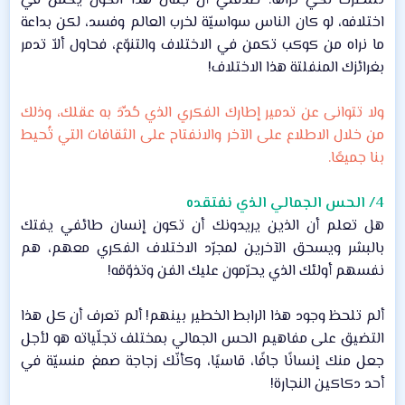
تنتظرك لكي تراها. صدقني أن جمال هذا الكون يكمن في
اختلافه، لو كان الناس سواسيّة لخرب العالم وفسد، لكن بداعة
ما نراه من كوكب تكمن في الاختلاف والتنوّع، فحاول ألاّ تدمر
بغرائزك المنفلتة هذا الاختلاف!​
ولا تتوانى عن تدمير إطارك الفكري الذي حُدِّدَ به عقلك، وذلك
من خلال الاطلاع على الآخر والانفتاح على الثقافات التي تُحيط
بنا جميعًا.
4/ الحس الجمالي الذي نفتقده
هل تعلم أن الذين يريدونك أن تكون إنسان طائفي يفتك
بالبشر ويسحق الآخرين لمجرّد الاختلاف الفكري معهم، هم
نفسهم أولئك الذي يحرّمون عليك الفن وتذوّقه!​
ألم تلحظ وجود هذا الرابط الخطير بينهم! ألم تعرف أن كل هذا
التضيق على مفاهيم الحس الجمالي بمختلف تجلّياته هو لأجل
جعل منك إنسانًا جافًا، قاسيًا، وكأنّك زجاجة صمغ منسيّة في
أحد دكاكين النجارة!​