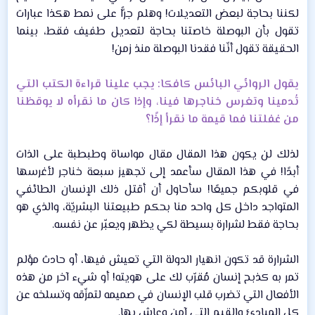
لكننا بحاجة لبعض التعديلات! وهلم جرًّا على نمط هكذا عبارات
تقول بأن البوصلة خاصتنا بحاجة لتعديل طفيف فقط، بينما
الحقيقة تقول أنّنا فقدنا البوصلة منذ زمن!​
يقول الروائي البائس كافكا: يجب علينا قراءة الكتب التي
تُدمينا وتغرس خناجرها فينا، وإذا كان ما نقرأه لا يوقظنا
من غفلتنا فما قيمة ما نقرأ إذًا؟
لذلك لن يكون هذا المقال مقال مواساة وطبطبة على الذات
أبدًا! في هذا المقال سأعمد إلى تجهيز سبعة خناجر لأغرسها
في قلوبكم جميعًا! سأحاول أن أقتل ذلك الإنسان الطائفي
المتواجد داخل كل واحد منا بحكم طبيعتنا البشريّة، والذي هو
بحاجة فقط لشرارة بسيطة لكي يظهر ويعبّر عن نفسه.​
الشرارة قد تكون انهيار الدولة التي تعيش فيها، أو حادث مؤلم
تمر به كذبح إنسان مُقرّب لك على هويته! أو شيء آخر من هذه
الأفعال التي تضرب قلب الإنسان في صميمه لتمزّقه وتسلخه عن
كل المبادئ والقيم التي آمن وعاش بها.​