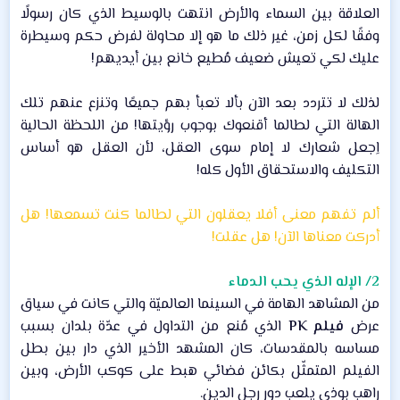
العلاقة بين السماء والأرض انتهت بالوسيط الذي كان رسولًا
وفقًا لكل زمن، غير ذلك ما هو إلا محاولة لفرض حكم وسيطرة
عليك لكي تعيش ضعيف مُطيع خانع بين أيديهم!​
لذلك لا تتردد بعد الآن بألا تعبأ بهم جميعًا وتنزع عنهم تلك
الهالة التي لطالما أقنعوك بوجوب رؤيتها! من اللحظة الحالية
اِجعل شعارك لا إمام سوى العقل، لأن العقل هو أساس
التكليف والاستحقاق الأول كله!​
ألم تفهم معنى أفلا يعقلون التي لطالما كنت تسمعها! هل
أدركت معناها الآن! هل عقلت!
2/ الإله الذي يحب الدماء
من المشاهد الهامة في السينما العالميّة والتي كانت في سياق
عرض
فيلم PK
الذي مُنع من التداول في عدّة بلدان بسبب
مساسه بالمقدسات، كان المشهد الأخير الذي دار بين بطل
الفيلم المتمثّل بكائن فضائي هبط على كوكب الأرض، وبين
راهب بوذي يلعب دور رجل الدين.​