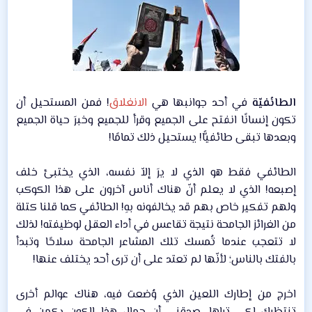
الطائفيّة
في أحد جوانبها هي
الانغلاق
! فمن المستحيل أن
تكون إنسانًا انفتح على الجميع وقرأ للجميع وخبرَ حياة الجميع
وبعدها تبقى طائفيًّا! يستحيل ذلك تمامًا!​
الطائفي فقط هو الذي لا يرَ إلاّ نفسه، الذي يختبئ خلف
إصبعه! الذي لا يعلم أنّ هناك أناس آخرون على هذا الكوكب
ولهم تفكير خاص بهم قد يخالفونه بهِ! الطائفي كما قلنا كتلة
من الغرائز الجامحة نتيجة تقاعس في أداء العقل لوظيفته! لذلك
لا تتعجب عندما تُمسك تلك المشاعر الجامحة سلاحًا وتبدأ
بالفتك بالناس؛ لأنّها لم تعتد على أن ترى أحد يختلف عنها!​
اخرج من إطارك اللعين الذي وُضعت فيه، هناك عوالم أخرى