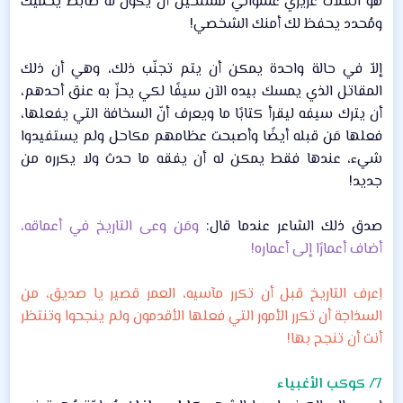
هو انفلات غريزي عشوائي مستحيل أن يكون له ضابط يحميك
ومُحدد يحفظ لك أمنك الشخصي!​
إلاّ في حالة واحدة يمكن أن يتم تجنّب ذلك، وهي أن ذلك
المقاتل الذي يمسك بيده الآن سيفًا لكي يحزّ به عنق أحدهم،
أن يترك سيفه ليقرأ كتابًا ما ويعرف أنّ السخافة التي يفعلها،
فعلها مَن قبله أيضًا وأصبحت عظامهم مكاحل ولم يستفيدوا
شيء، عندها فقط يمكن له أن يفقه ما حدث ولا يكرره من
جديد!​
صدق ذلك الشاعر عندما قال:
ومَن وعى التاريخ في أعماقه،
أضاف أعمارًا إلى أعماره!
اِعرف التاريخ قبل أن تكرر مآسيه، العمر قصير يا صديق، من
السذاجة أن تكرر الأمور التي فعلها الأقدمون ولم ينجحوا وتنتظر
أنت أن تنجح بها!
7/ كوكب الأغبياء