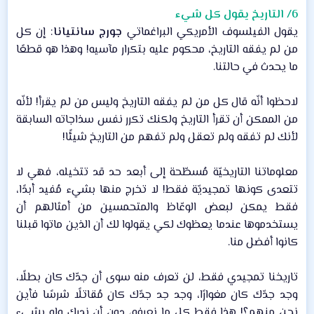
6/ التاريخ يقول كل شيء
يقول الفيلسوف الأمريكي البراغماتي
جورج سانتيانا
: إن كل
من لم يفقه التاريخ، محكوم عليه بتكرار مآسيه! وهذا هو قطعًا
ما يحدث في حالتنا.​
لاحظوا أنّه قال كل من لم يفقه التاريخ وليس من لم يقرأ! لأنّه
من الممكن أن تقرأ التاريخ ولكنك تكرر نفس سذاجاته السابقة
لأنك لم تفقه ولم تعقل ولم تفهم من التاريخ شيئًا!​
معلوماتنا التاريخيّة مُسطّحة إلى أبعد حد قد تتخيله، فهي لا
تتعدى كونها تمجيديّة فقط! لا تخرج منها بشيء مُفيد أبدًا،
فقط يمكن لبعض الوعّاظ والمتحمسين من أمثالهم أن
يستخدموها عندما يعظوك لكي يقولوا لك أن الذين ماتوا قبلنا
كانوا أفضل منا.​
تاريخنا تمجيدي فقط، لن تعرف منه سوى أن جدّك كان بطلًا،
وجد جدّك كان مغوارًا، وجد جد جدّك كان مُقاتلًا شرسًا فأين
نحن منهم؟! هذا فقط كل ما نعرفه، دون أن ندرك ولو بشيء