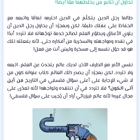
تحاول أن تتابع من يخلطهما معًا أيضًا!
طالما رجل الدين يتكلّم في الدين احترمه تمامًا واتبعه مع
الحفاظ على عقلك طبعًا، لكن وبمجرّد أن يحاول رجل الدين أن
يلوي الأعناق ويطوّع العلم لصالح خدمة توجّهاته فلا تتردد أبدًا
في نقده ومواجهته والسخرية من أفكاره حتى، لأنه بفعلته تلك
هو قد حوّل نفسه إلى مسخرة وليسَ أنت من فعل!​
نفس الأمر مع الطرف الآخر، لديك عالم يتحدث عن العلم، اتبعه
ولا تتردد، لكن بمجرّد أن يصدر ذلك العالم كتاب عنوانه كون من
لا شيء للإجابة على أعتى سؤال فلسفي في التاريخ
من أين
أتى الكون؟
فلا تتردد في أن تنتقده وتواجهه! لأنه تعدّى على
مجال غيره! لأنه عالم فيزيائي أراد أن يُجيب على سؤال فلسفي!​