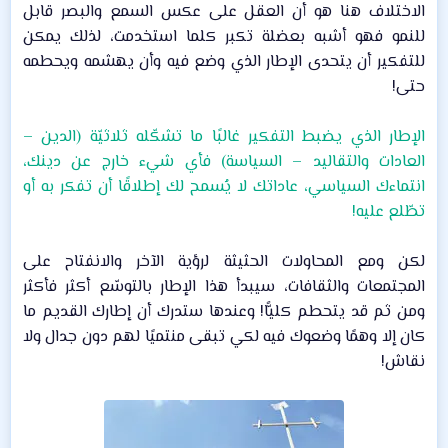
الاختلاف هنا هو أن العقل على عكس السمع والبصر قابل
للنمو فهو أشبه بعضلة تكبر كلما استخدمت، لذلك يمكن
للتفكير أن يتحدى الإطار الذي وضع فيه وأن يهشمه ويحطمه
حتى!​
الإطار الذي يضبط التفكير غالبًا ما تشكّله ثلاثيّة (الدين –
العادات والتقاليد – السياسة) فأي شيء خارج عن دينك،
انتماءك السياسي، عاداتك لا يُسمح لك إطلاقًا أن تفكر به أو
تطّلع عليه!
لكن ومع المحاولات الحثيثة لرؤية الآخر والانفتاح على
المجتمعات والثقافات، سيبدأ هذا الإطار بالتوسّع أكثر فأكثر
ومن ثم قد يتحطم كليًّا! وعندها ستدرك أن إطارك القديم ما
كان إلا وهمًا وضعوك فيه لكي تبقى منتميًا لهم دون جدال ولا
نقاش!​