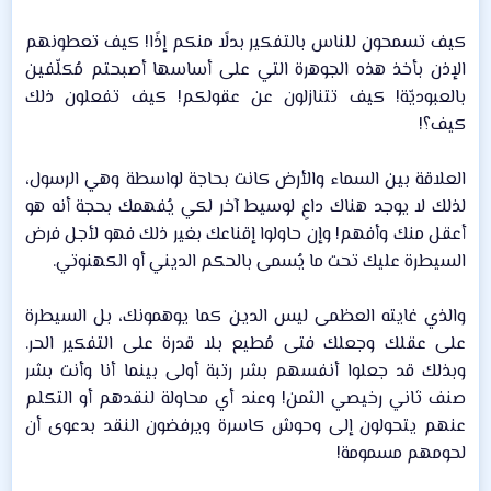
كيف تسمحون للناس بالتفكير بدلًا منكم إذًا! كيف تعطونهم
الإذن بأخذ هذه الجوهرة التي على أساسها أصبحتم مُكلّفين
بالعبوديّة! كيف تتنازلون عن عقولكم! كيف تفعلون ذلك
كيف؟!​
العلاقة بين السماء والأرض كانت بحاجة لواسطة وهي الرسول،
لذلك لا يوجد هناك داعٍ لوسيط آخر لكي يُفهمك بحجة أنه هو
أعقل منك وأفهم! وإن حاولوا إقناعك بغير ذلك فهو لأجل فرض
السيطرة عليك تحت ما يُسمى بالحكم الديني أو الكهنوتي.​
والذي غايته العظمى ليس الدين كما يوهمونك، بل السيطرة
على عقلك وجعلك فتى مُطيع بلا قدرة على التفكير الحر.
وبذلك قد جعلوا أنفسهم بشر رتبة أولى بينما أنا وأنت بشر
صنف ثاني رخيصي الثمن! وعند أي محاولة لنقدهم أو التكلم
عنهم يتحولون إلى وحوش كاسرة ويرفضون النقد بدعوى أن
لحومهم مسمومة!​