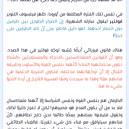
أننا قد فقهنا جزء من التاريخ وليس كله حتى، هل تعتقد ذلك؟!​
في نفس تلك الفترة المظلمة من أوروبا، ظهرَ فيلسوف التنوير
فولتير
ليقول عبارته الشهيرة:
إنّ الصراع الطويل بين طرفين
دون انتصار أحدهما، لهو دليل قاطع على أنّ كلا الطرفين على
خطأ
!​
هناك قانون فيزيائي أيضًا يُشبه توجّه فولتير في هذا الصدد،
وهو أنّ القوتين المتعاكستين بالاتجاه والمتساويتين بالشدّة
تكون محصلتهما الفناء! لأنّهما بنفس القوة والأسلوب وطريقة
القتال إلاّ أنّ توجّهاتهما مختلفة، فتكون النتيجة الحتمية هي
فناءهم معًا! وهذا ما سيحدث وفقًا لمسيرة التاريخ إن أردنا التنبؤ
بشيء ما هنا.
الطرفان هم بنفس القوة ونفس الشراسة إلاّ أنّهما متعاكسان
فلا بد من أن يكون العدم هو مصيرهم! لكن لا تفرح كثيرًا لذلك
وتقول فليفنوا بعضهم بعضًا طالما نحن خارج نطاقهم، لأنّ
فناءهم سيترافق مع فناء كل شيء تقريبًا، فالغباء الطائفي