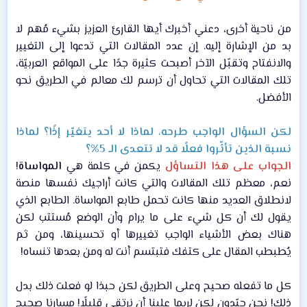
من ناحية أخرى، دعني أخبرك أيها القارئ العزيز بشيء مُهم لا
بد من الإشارة إليه. إن عدد المقالات التي تدعوا إلى التغيير
والانفتاح وتقبّل الآخر أصبحت كثيرة جدًا على المواقع العربيّة،
تلك المقالات التي تحاول أن ترسم لك معالم في الطريق نحو
الأفضل.​
لكن السؤال الواجب طرحه، لماذا لا أحد يتغيّر إذًا؟ لماذا
نسبة الذين تأثّروا فعلًا قد لا تتعدى الـ 5%؟
الجواب على هذا التساؤل
يكمن في كلمة هي
المواساة
!
نعم، معظم تلك المقالات والتي كانت أراجيك نفسها منصة
لانطلاق العديد منها كانت تحمل طابع المواساة. الطابع الذي
يقول لك أن كل شيء على ما يرام وأن الوضع مُستتب لكن
هناك بعض الأشياء الواجب تغييرها أو تحسينها، ومن ثم
يُطبطب المقال على كتفك فتبتسم أنت له ومن بعدها تنساه!​
كل ما تفعله صحيح وعلى الطريق لكن حبذا لو فعلت ذلك بدل
ذلك! نحن جيّدون لكن لربما علينا أن نرتقي قليلًا! مسارنا صحيح