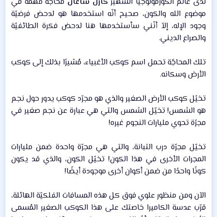
لدى عالم الكوزمولوجيا الشهير
كارل ساغان
مُحاجّة مُهمة في
موضوع الله والكون، صحيح أنّه استخدمها هو لدحض فرضيّة
وجود الإله، إلاّ أنّني سأستخدمها هنا لدحض فكرة الطائفيّة
والصراع الديني.​
تلك المحاجّة تحمل اسم كوكب الأغبياء، مُشيرًا بذلك إلى كوكب
الأرض وسكانه.​
تخيّل كوكب الأرض الصغير والذي هو مجرّد كوكب يدور حول نجم
هو الشمس! تخيّل الشمس والتي هي عبارة عن نجم صغير في
مجرّة تحوي مليارات النجوم غيره!​
تخيّل مجرّة درب التبانة، والتي هي مجرّة واحدة ضمن مليارات
المجرات الأخرى في هذا الكون! تخيّل الكون، والذي قد يكون
كونًا واحدًا من ضمن أكوان أخرى موجودة أيضًا!​
الآن ومن منظور علوي فوق كل هذه المسافات الفلكيّة الهائلة،
قرّب عدسة الكاميرا خاصتك على هذا الكوكب الصغير المُسمى