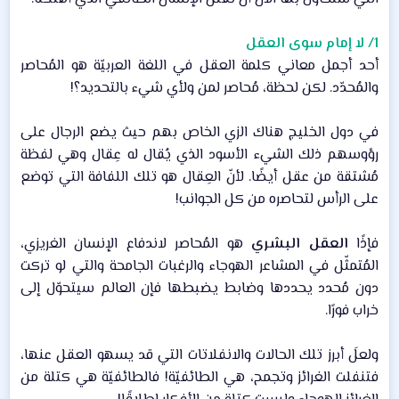
1/ لا إمام سوى العقل
أحد أجمل معاني كلمة العقل في اللغة العربيّة هو المُحاصر
والمُحدّد. لكن لحظة، مُحاصر لمن ولأي شيء بالتحديد؟!​
في دول الخليج هناك الزي الخاص بهم حيث يضع الرجال على
رؤوسهم ذلك الشيء الأسود الذي يُقال له عِقال وهي لفظة
مُشتقة من عقل أيضًا. لأنّ العِقال هو تلك اللفافة التي توضع
على الرأس لتحاصره من كل الجوانب!​
فإذًا
العقل البشري
هو المُحاصر لاندفاع الإنسان الغريزي،
المُتمثّل في المشاعر الهوجاء والرغبات الجامحة والتي لو تركت
دون مُحدد يحددها وضابط يضبطها فإن العالم سيتحوّل إلى
خراب فورًا.​
ولعلَ أبرز تلك الحالات والانفلاتات التي قد يسهو العقل عنها،
فتنفلت الغرائز وتجمح، هي الطائفيّة! فالطائفيّة هي كتلة من