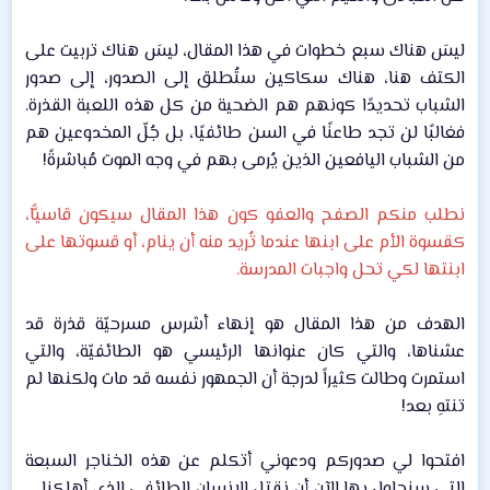
ليسَ هناك سبع خطوات في هذا المقال، ليسَ هناك تربيت على
الكتف هنا، هناك سكاكين ستُطلق إلى الصدور، إلى صدور
الشباب تحديدًا كونهم هم الضحية من كل هذه اللعبة القذرة.
فغالبًا لن تجد طاعنًا في السن طائفيًا، بل جُلّ المخدوعين هم
من الشباب اليافعين الذين يُرمى بهم في وجه الموت مُباشرةً!​
نطلب منكم الصفح والعفو كون هذا المقال سيكون قاسيًّا،
كقسوة الأم على ابنها عندما تُريد منه أن ينام، أو قسوتها على
ابنتها لكي تحل واجبات المدرسة.
الهدف من هذا المقال هو إنهاء أشرس مسرحيّة قذرة قد
عشناها، والتي كان عنوانها الرئيسي هو الطائفيّة، والتي
استمرت وطالت كثيراً لدرجة أن الجمهور نفسه قد مات ولكنها لم
تنتهِ بعد!​
افتحوا لي صدوركم ودعوني أتكلم عن هذه الخناجر السبعة
التي سنحاول بها الآن أن نقتل الإنسان الطائفي الذي أهلكنا.​