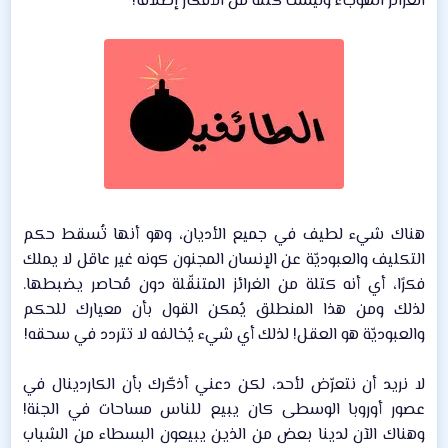
الغرائز الهوجاء وليست كتلة من الأفكار إطلاقًا!​
هناك شيء لطيف في جميع الأديان، وهو أنها تُسقط حكم
التكليف والعبوديّة عن الإنسان المجنون كونه غير عاقل لا يملك
فكرًا، أي أنه كتلة من الغرائز المتنقّلة دون مُحاصر يضبطها.
لذلك ومن هذا المنطلق يُمكن القول بأن معيارك للحكم
والعبوديّة هو العقل! لذلك أي شيء يُخالفه لا تتردد في سحقه!​
لا نريد أن نتعرّض لأحد، لكن دعني أذكّرك بأن الكاردينال في
عصور أوروبا الوسطى كان يبيع للناس مساحات في الجنة!
وهناك الآن لدينا بعض من الذين يبيعون البسطاء من الشباب