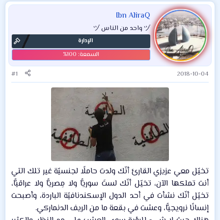
Ibn AliraQ
ヅ واحد من الناس ヅ
الإدارة
#1
2018-10-04
تخيّل معي عزيزي القارئ أنّك ولدت حاملًا لجنسيّة غير تلك التي
أنت تملكها الآن، تخيّل أنّك لستَ سوريًّا ولا مِصريًّا ولا عراقيًّا،
تخيّل أنّك نشأت في أحد الدول الإسكندنافيّة الباردة، وأصبحت
إنسانًا نرويجيًّا، وعشت في بقعة ما من الريف الدنماركي.​