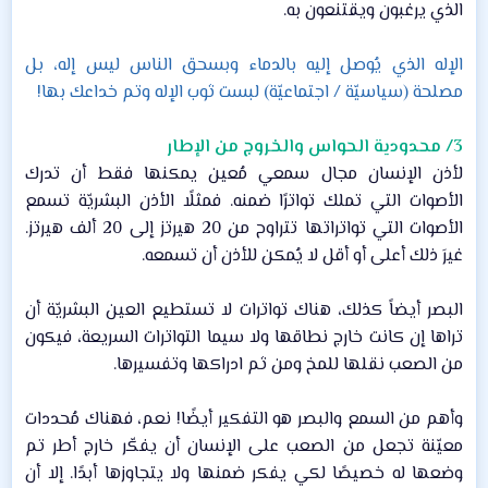
الذي يرغبون ويقتنعون به.​
الإله الذي يُوصل إليه بالدماء وبسحق الناس ليس إله، بل
مصلحة (سياسيّة / اجتماعيّة) لبست ثوب الإله وتم خداعك بها!
3/ محدودية الحواس والخروج من الإطار
لأذن الإنسان مجال سمعي مُعين يمكنها فقط أن تدرك
الأصوات التي تملك تواترًا ضمنه. فمثلًا الأذن البشريّة تسمع
الأصوات التي تواتراتها تتراوح من 20 هيرتز إلى 20 ألف هيرتز.
غيرَ ذلك أعلى أو أقل لا يُمكن للأذن أن تسمعه.​
البصر أيضاً كذلك، هناك تواترات لا تستطيع العين البشريّة أن
تراها إن كانت خارج نطاقها ولا سيما التواترات السريعة، فيكون
من الصعب نقلها للمخ ومن ثم ادراكها وتفسيرها.​
وأهم من السمع والبصر هو التفكير أيضًا! نعم، فهناك مُحددات
معيّنة تجعل من الصعب على الإنسان أن يفكّر خارج أطر تم
وضعها له خصيصًا لكي يفكر ضمنها ولا يتجاوزها أبدًا. إلا أن