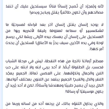
لأنه وبُمجرّد أن تُصبح إنسانًا فنانًا سيستحيل عليك أن تنفذ
مصالحهم وأن تكون طائفيًّا يقتل ويذبح ويدمر!​
لا يوجد إنسان يقتل إنسان آخر بعد قراءته لمسرحيّة ما
لشكسبير
أو سماعه لمعزوفة رقيقة
لأندريه ريو
! من
المستحيل على إنسان أن يمسك بيده الأولى ريشة لكي يرسم
لوحة وفي يده الأخرى سيف يحزّ به الأعناق! مُستحيل أن يحدث
أمر كهذا.​
معظم أزماتنا ناتجة من هذه النقطة، ليسَ في مرحلة الشباب
فحسب، بل الطفولة أيضًا. لا أحد يربي ابنه ولا ابنته على حب
الفن والجمال وتذوّقهما، على العكس تمامًا، الجميع يمجّد
الفقر والذل والقبح! الجميع يبتعد عن الفنون بمختلف أنواعها،
الكل يريد أن يصبح طبيبًا ومهندسًا وأستاذًا، لكن لا أحد يُريد أن
يكون موسيقيًا أو رسامًا!​
والذي يحاول التفوّه بذلك، لن يرحمه أحد من لسانه وربما من