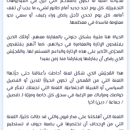
فحياتنا أشبه ما تكون بالملاحم التي تُرى في الفيديوهات
التحفيزيّة، كل يوم تجد جديد أمام طابور لشيء ما يجب أن تقف
أمامه، كل يوم تحدي لأجل ركض وراء رغيف، أو سعي نحو
معلومة فاسدة في معظمها.​
الحياة هنا مثيرة بشكل جنوني بالمقارنة معهم، أولئك الذين
يفتقدون الإثارة والمغامرة في حياتهم، كما أنّهم يفتقدون
المحرّض الأكبر على هذه الإثارة والداعم المستمر لها، والمُجيّش
الذي رفض أن يفارقها ويفارقنا منذ زمن بعيد!​
هذا المُجيّش الذي شكّل لعنة أحاطت بأعناقنا حتى حزّتها!
اللعنة التي من المُمكن أن تكون انحيازًا للدين أو الفصيل
السياسي أو القبيلة الاجتماعيّة. اللعنة التي تجعلك تفكّر في
خواصك ومزاياك مع الرغبة في سحق كل خاصة ومزيّة لـ (فصيل
/ جماعة / دين) آخر!​
اللعنة التي أهلكتنا على مدار قرون والتي قد طالت كثيرًا، اللعنة
التي من الإجحاف أن نختصرها في بضعة حروف لا تستطيع