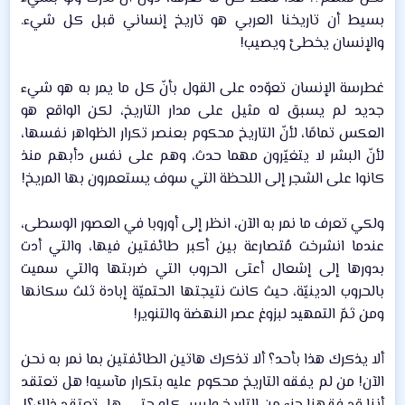
بسيط أن تاريخنا العربي هو تاريخ إنساني قبل كل شيء.
والإنسان يخطئ ويصيب!​
غطرسة الإنسان تعوّده على القول بأنّ كل ما يمر به هو شيء
جديد لم يسبق له مثيل على مدار التاريخ، لكن الواقع هو
العكس تمامًا، لأنّ التاريخ محكوم بعنصر تكرار الظواهر نفسها،
لأنّ البشر لا يتغيّرون مهما حدث، وهم على نفس دأبهم منذ
كانوا على الشجر إلى اللحظة التي سوف يستعمرون بها المريخ!​
ولكي تعرف ما نمر به الآن، انظر إلى أوروبا في العصور الوسطى،
عندما انشرخت مُتصارعة بين أكبر طائفتين فيها، والتي أدت
بدورها إلى إشعال أعتى الحروب التي ضربتها والتي سميت
بالحروب الدينيّة، حيث كانت نتيجتها الحتميّة إبادة ثلث سكانها
ومن ثمّ التمهيد لبزوغ عصر النهضة والتنوير!​
ألا يذكرك هذا بأحد؟ ألا تذكرك هاتين الطائفتين بما نمر به نحن
الآن! من لم يفقه التاريخ محكوم عليه بتكرار مآسيه! هل تعتقد