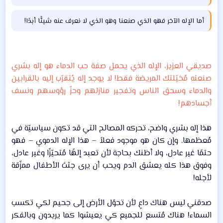
أما الإله الآخر فهو الذي صنعنا وهو الذي لا نعرف عنه شيئًا أبدًا!​
صديقي العزيز، الإله الذي يحمل صفة حب الدماء هو إله بشري
صنعته مُخيّلتك المريضة فقط! لا يوجد إله يُتقرّب إليه بالقرابين
والدماء وسحق الناس وتفجير منازلهم وحزّ رؤوسهم ونسف
أجسادهم!
هذا إله بشري واضح، تحركه المصالح التي قد تكون سياسيّة في
مُعظمها. وإن كان هو موجود فعلاً – هذا الإله الدموي – فهو
حتمًا غير عادل، ولا أظنك بحاجة لأن تعبد إلهًا مُتحيّزًا وغير عادل،
وفوق هذا كله يعشق الدم ويحب أن يرى جثث الأطفال ممزّقة
لأجله!​
صدقني ليس هناك داعٍ لأن تحوّل الأرض إلى جحيم لكي تكسب
السماء! هناك مُتسع للجميع كي يعيشوا كما يريدون وبالفكر