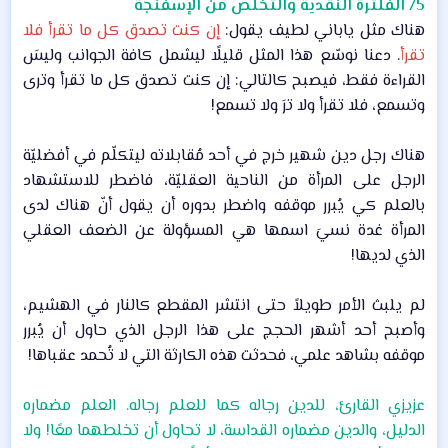
5/ الفلترة النقدية والتخلص من الإسفنجة
هناك مثل ياباني لطيف يقول:
إن كنت تصدق كل ما تقرأ فلا
تقرأ
. دعنا نوسّع هذا المثل قليلًا ليشمل كافة الجوانب وليسَ
القراءة فقط، فيصبح كالتالي: إن كنت تصدق كل ما تقرأ وترى
وتسمع، فلا تقرأ ولا ترَ ولا تسمع!​
هناك رجل دين شهير خرج في أحد مُقابلاته ليتكلّم في أفضليّة
الرجل على المرأة من الناحية العقليّة، فاضطر للاستشهاد
بالعلم كي يُبرر موقفه واضطر بدوره أن يقول أنّ هناك لدى
المرأة غدة نسيَ اسمها هي المسؤولة عن الضعف العقلي
الذي لديها!​
لم يلبث الأمر طويلاً حتى انتشر المقطع كالنار في الهشيم،
وأصبح أحد أشهر الحجج على هذا الرجل الذي حاول أن يُبرر
موقفه بشاهد علمي، فحدثت هذه الكارثة التي لا تُحمد عقباها!​
عزيزي القارئ، للدين رجاله كما للعلم رجاله. العلم مضماره
الدليل، والدين مضماره القداسة، لا تحاول أن تخلطهما معًا! ولا