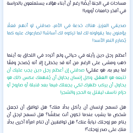
مساحات في الجنة أيضًا! رغم أن أبناء هؤلاء يستمتعون بالدراسة
في أفخر جامعات أوروبا!​
صديقي العزيز، هناك خدعة في الأمر، صدقني لو أنهم فعلًا
يؤمنون بما يقولونه لك لما تركوه لك أساسًا! لصارعوك عليه كما
يُصارع النمر الأسد!
أعظم رجل دين رأيته في حياتي ولم أتردد في اللحاق به أينما
ذهب ومشى على الرغم من أنه قد يخطئ إلا أنه يُصحح وفقًا
لما يمر به، هو عقلي!
صدقني إن أعظم رجل دين يجب عليك أن
تتبعه هو
العقل
. وكل إنسان يحاول أن يُفهمك عكس ذلك هو
يحاول أن يركب ظهرك لكي يجعلك فيما بعد قنبلة أو صاروخ أو
حزام ناسف ليقتل به الحجر والشجر!
هل تسمح لإنسان أن يأكل بدلًا منك؟ هل توافق أن تجعل
شخص ما يشرب عندما تكون أنت عطشًا؟ هل تسمح لرجل أن
ينام مع زوجتك نيابةً عنك؟ هل توافقين أن تنام امرأة أخرى بدلًا
منكِ على صدر زوجك؟!​