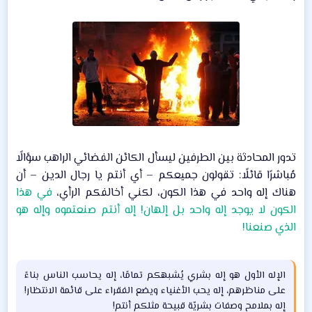
تدور المحادثة بين الطرفين ليسأل الكائن الفضائي الراهب سؤالًا
مُباشرًا قائلًا: تقولون جميعكم – أي أنتم يا رجال الدين – أن
هناك إله واحد في هذا الكون، لكني أخالفكم الرأي،
في هذا
الكون لا يوجد إله واحد بل إلهان! إله أنتم صنعتموه وإله هو
الذي صنعنا!
الإله الأول هو إله بشري يُشبهكم تمامًا، إله يحاسب الناس بناءً
على مناظرهم، إله يحب الأغنياء ويضع الفقراء على قائمة الانتظار!
إله بملامح وصفات بشريّة قبيحة مثلكم أنتم!