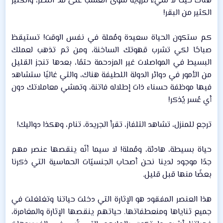
هناك حيث لا شيء للرؤية سوى العشب على مد النظر، والكثير
الكثير من البقر!​
كم ستكون الحياة سعيدة ومُملة في نفس الوقت! تستيقظ
صباحًا لكي تشرب قهوتك الساخنة، ومن ثم تذهب لعملك
البسيط في المواصلات غير المزدحمة حتمًا، بعدها تنجز القليل
من الأمور في دوائر الدولة اللطيفة هناك، والتي غالبًا ستشاهد
فيها موظفة حسناء ذات إطلاله فاتنة، وتمشي معاملاتك دون
أي عُسر يُذكر!​
ترجع للمنزل، تشاهد التلفاز، تقرأ الجريدة، تنام، وهكذا دواليك!​
حياة بسيطة، هادئة، ومُملة! لا سيما أنّه ينقصها عنصر مهم
جدًا موجود لدينا نحن أصحاب الجنسيّات الحماسية التي ذكرنا
بعضًا منها قبل قليل.​
هذا العنصر المفقود هو الإثارة التي دخلت حياتنا وتغلغلت في
جميع ثناياها ومنعطفاتها. حياتهم ينقصها الإثارة والمغامرة،