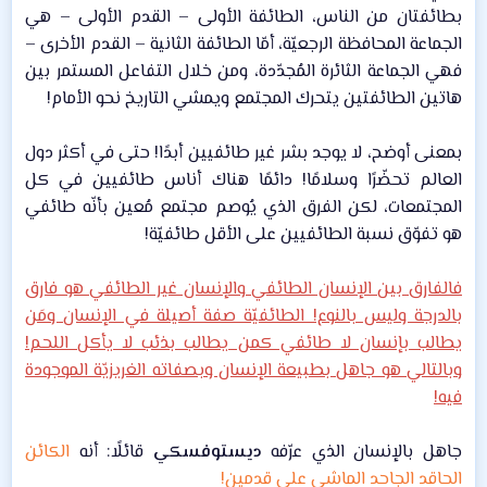
بطائفتان من الناس، الطائفة الأولى – القدم الأولى – هي
الجماعة المحافظة الرجعيّة، أمّا الطائفة الثانية – القدم الأخرى –
فهي الجماعة الثائرة المُجدّدة، ومن خلال التفاعل المستمر بين
هاتين الطائفتين يتحرك المجتمع ويمشي التاريخ نحو الأمام!​
بمعنى أوضح، لا يوجد بشر غير طائفيين أبدًا! حتى في أكثر دول
العالم تحضّرًا وسلامًا! دائمًا هناك أناس طائفيين في كل
المجتمعات، لكن الفرق الذي يُوصم مجتمع مُعين بأنّه طائفي
هو تفوّق نسبة الطائفيين على الأقل طائفيّة!​
فالفارق بين الإنسان الطائفي والإنسان غير الطائفي هو فارق
بالدرجة وليس بالنوع! الطائفيّة صفة أصيلة في الإنسان ومَن
يطالب بإنسان لا طائفي كمن يطالب بذئب لا يأكل اللحم!
وبالتالي هو جاهل بطبيعة الإنسان وبصفاته الغريزيّة الموجودة
فيه!
جاهل بالإنسان الذي عرّفه
ديستوفسكي
قائلًا: أنه
الكائن
الحاقد الجاحد الماشي على قدمين!