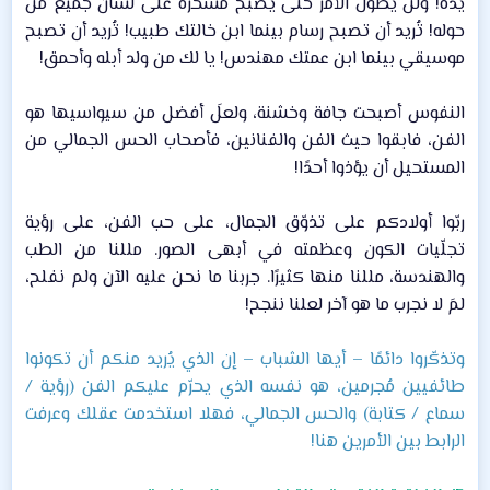
يده! ولن يطول الأمر حتى يصبح مسخرة على لسان جميع من
حوله! تُريد أن تصبح رسام بينما ابن خالتك طبيب! تُريد أن تصبح
موسيقي بينما ابن عمتك مهندس! يا لك من ولد أبله وأحمق!​
النفوس أصبحت جافة وخشنة، ولعلَ أفضل من سيواسيها هو
الفن، فابقوا حيث الفن والفنانين، فأصحاب الحس الجمالي من
المستحيل أن يؤذوا أحدًا!​
ربّوا أولادكم على تذوّق الجمال، على حب الفن، على رؤية
تجلّيات الكون وعظمته في أبهى الصور. مللنا من الطب
والهندسة، مللنا منها كثيرًا. جربنا ما نحن عليه الآن ولم نفلح،
لمَ لا نجرب ما هو آخر لعلنا ننجح!​
وتذكّروا دائمًا – أيها الشباب – إن الذي يُريد منكم أن تكونوا
طائفيين مُجرمين، هو نفسه الذي يحرّم عليكم الفن (رؤية /
سماع / كتابة) والحس الجمالي، فهلا استخدمت عقلك وعرفت
الرابط بين الأمرين هنا!