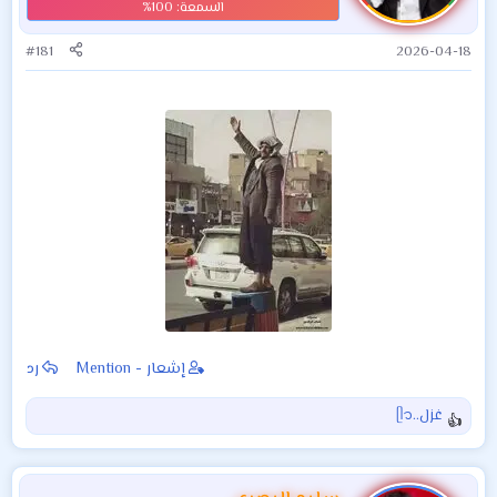
#181
2026-04-18
إشعار - Mention
رد
غزل..ᥫ᭡
ا
ل
ت
ف