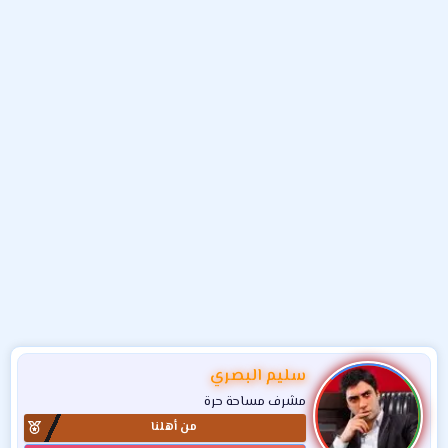
و
ء
ع
سليم البصري
مشرف مساحة حرة
من أهلنا