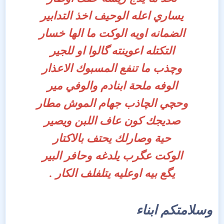
يساري اعله الوحيف اخذ التدابير
الضمانه اويه الوكت ما الها خسار
التكتله اعوينته گالوا او للجير
وچذب ما تنفع المسبوك الاعذار
الوفه ملحة ابنادم والوفي مير
وحچي الچاذب جهام الموش مطار
صديجك كون عاف اللبن ويصير
حية وصارلك يحتف بالاكتار
الوكت عگرب يلدغه وحافر البير
يگع بيه اوعليه يتلفلف الكار .
وسلامتكم ابناء