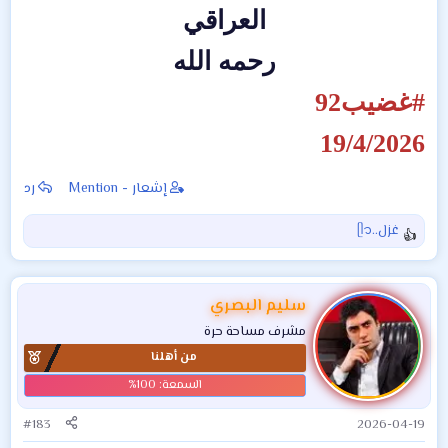
العراقي
رحمه الله
#غضيب92
19/4/2026
إشعار - Mention
رد
غزل..ᥫ᭡
ا
ل
ت
ف
سليم البصري
ا
مشرف مساحة حرة
ع
من أهلنا
ل
ا
ت
:
#183
2026-04-19