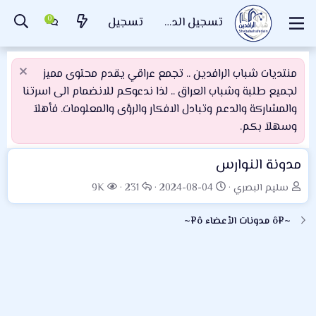
تسجيل الدخول
تسجيل
منتديات شباب الرافدين .. تجمع عراقي يقدم محتوى مميز
لجميع طلبة وشباب العراق .. لذا ندعوكم للانضمام الى اسرتنا
والمشاركة والدعم وتبادل الافكار والرؤى والمعلومات. فأهلاَ
وسهلاَ بكم.
مدونة النوارس
ب
ت
ا
ا
سليم البصري
2024-08-04
231
9K
ا
ا
ل
ل
د
ر
ر
م
~¤ô مدونات الأعضاء ô¤~
ئ
ي
د
ش
ا
خ
و
ا
ل
ا
د
ه
م
ل
د
و
ب
ا
ض
د
ت