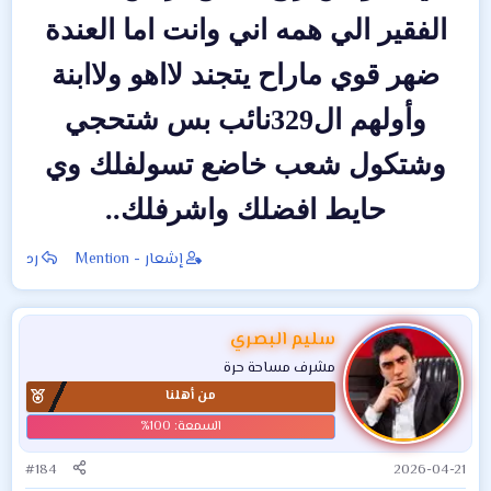
الفقير الي همه اني وانت اما العندة
ضهر قوي ماراح يتجند لااهو ولاابنة
وأولهم ال329نائب بس شتحجي
وشتكول شعب خاضع تسولفلك وي
حايط افضلك واشرفلك..
إشعار - Mention
رد
سليم البصري
مشرف مساحة حرة
من أهلنا
#184
2026-04-21