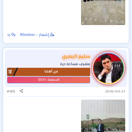
إشعار - Mention
رد
سليم البصري
مشرف مساحة حرة
من أهلنا
#188
2026-04-22