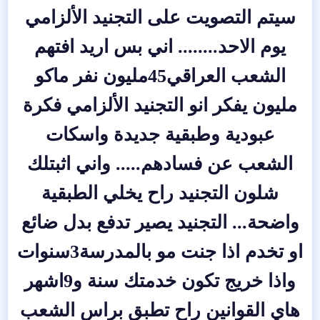
سيتم التصويت على التجنيد الألزامي
يوم الاحد........ اني بس اريد افتهم
الشعب العراقي45مليون نفر ماكو
مليون يفكر انو التجنيد الألزامي فكرة
عبودية وطبقية جديدة واسكات
الشعب عن فسادهم..... واني اثبتلك
شلون التجنيد راح يخلي الطبقية
واضحة... التجنيد يصير تدفع بدل ضائع
او تخدم اذا جنت مو بالمدرسة3سنوات
واذا خريج تكون خدمتك سنة و9اشهر
هاي القوانين راح تطبق براس الشعب