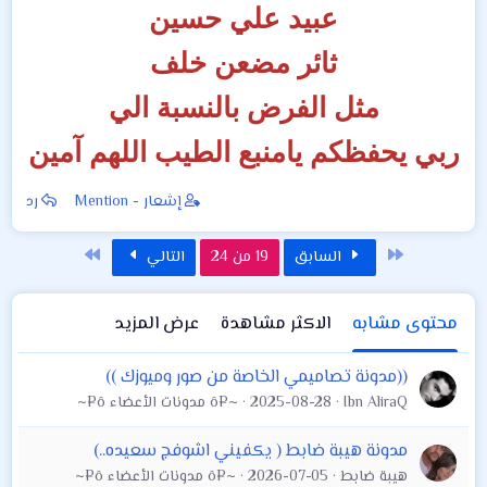
عبيد علي حسين
ثائر مضعن خلف
مثل الفرض بالنسبة الي
ربي يحفظكم يامنبع الطيب اللهم آمين
إشعار - Mention
رد
الأول
الاخير
السابق
19 من 24
التالي
محتوى مشابه
الاكثر مشاهدة
عرض المزيد
((مدونة تصاميمي الخاصة من صور وميوزك ))
Ibn AliraQ
2025-08-28
~¤ô مدونات الأعضاء ô¤~
مدونة هيبة ضابط ( يكفيني اشوفج سعيده..)
هيبة ضابط
2026-07-05
~¤ô مدونات الأعضاء ô¤~