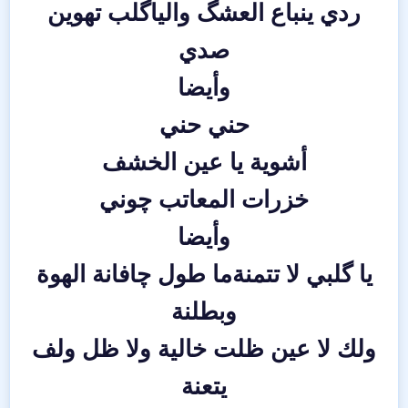
ردي ينباع العشگ والياگلب تهوين
صدي
وأيضا
حني حني
أشوية يا عين الخشف
خزرات المعاتب چوني
وأيضا
يا گلبي لا تتمنةما طول چافانة الهوة
وبطلنة
ولك لا عين ظلت خالية ولا ظل ولف
يتعنة