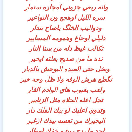
وانه ربعي جزوني امجازه سنمار
سره الليل اوهجع ون النواعير
ودواليب الخلگ ياصاح تندار
دليلي اوجاغ وهمومه المسايير
تكالب غيظ دله من سنا النار
نده ما من صديج بعلته ايحير
وبخل حتى الصده اليوحش بالديار
نگطع هرش الوفه ولا ظل وجه خير
ولعب بعبوب هاي الوادم الفار
تجل اعله الحلاه مثل الزنابير
وتدوي اعليك لو بيك الفلك دار
اليحيرك من تعسه بيدك ازغير
لحد ما يدج ريشه خفك اوطار