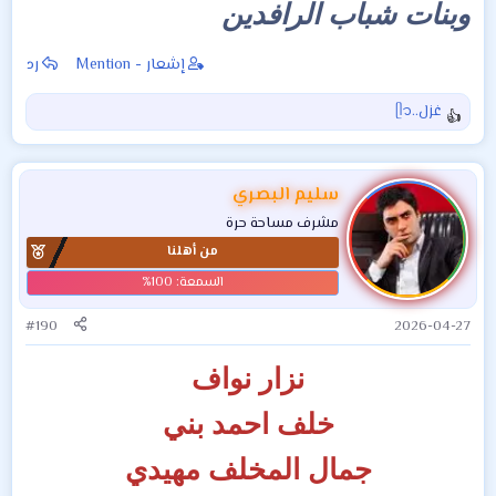
وبنات شباب الرافدين
إشعار - Mention
رد
غزل..ᥫ᭡
ا
ل
ت
ف
سليم البصري
ا
مشرف مساحة حرة
ع
من أهلنا
ل
ا
ت
:
#190
2026-04-27
نزار نواف
خلف احمد بني
جمال المخلف مهيدي