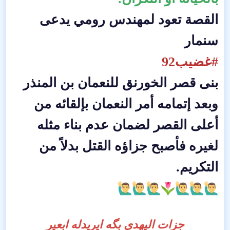
القصة تعود لمهندس رومي يدعى
سنمار
#غضيب92
بنى قصر الخورنق للنعمان بن المنذر
وبعد إتمامه أمر النعمان بإلقائه من
أعلى القصر لضمان عدم بناء مثله
لغيره فأصبح جزاؤه القتل بدلاً من
التكريم.
جزات اليهدي بگه ايريدله ابعير