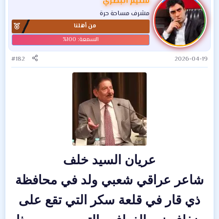
سليم البصري
ا
مشرف مساحة حرة
ع
من أهلنا
ل
ا
ت
:
#182
2026-04-19
عريان السيد خلف
شاعر عراقي شعبي ولد في محافظة
ذي قار في قلعة سكر التي تقع على