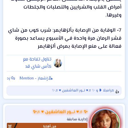
أمراض القلب والشرايين والتصلبات والجلطات
وغيرها.
7- الوقاية من الإصابة بألزهايمر: شرب كوب من شاي
قشر الرمان مرة واحدة في الأسبوع يساعد بصورة
فعالة على منع الإصابة بمرض ألزهايمر
تناول تفاحة مع
كأس شاي قد
يحميك من السرطان
إشعار - Mention
رد
كراميلا ❥
و
✨♬♥ نـــور العاشقين ♥♬✨
ا
ل
ت
ف
✨♬♥ نـــور العاشقين ♥♬✨
ا
إداريـة سابقة
ع
من أهلنا
ل