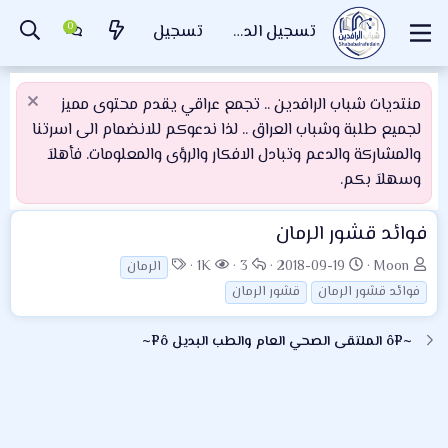
تسجيل الدخول
تسجيل
منتديات شباب الرافدين .. تجمع عراقي يقدم محتوى مميز
لجميع طلبة وشباب العراق .. لذا ندعوكم للانضمام الى اسرتنا
والمشاركة والدعم وتبادل الافكار والرؤى والمعلومات. فأهلاَ
وسهلاَ بكم.
فوائد قشور الرمان
ب
ت
ا
ا
ا
1K
3
2018-09-19
Moon
الرمان
ا
ا
ل
ل
ل
فوائد قشور الرمان
قشور الرمان
د
ر
ر
م
و
ئ
ي
د
ش
س
~¤ô الملتقى الصحي العام والطب البديل ô¤~
ا
خ
و
ا
و
ل
ا
د
ه
م
م
ل
د
و
ب
ا
ض
د
ت