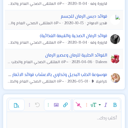
قارورة وفه
2020-11-04
~¤ô الملتقى الصحي العام والطب البديل ô¤~
فوائد دبس الرمان للجسم
هدير الامواج
2020-10-13
~¤ô الملتقى الصحي العام والطب البديل ô¤~
فوائد الرمان الصحية والقيمة الغذائية)
قارورة وفه
2020-11-04
~¤ô الملتقى الصحي العام والطب البديل ô¤~
الفوائد الطبية للرمان وعصير الرمان
Daleen
2021-04-06
~¤ô الملتقى الصحي العام والطب البديل ô¤~
موسوعة الطب البديل وتداوي بالاعشاب فوائد الاثمار والاشجار العلاجية
كراميلا ❥
2026-03-01
~¤ô الملتقى الصحي العام والطب البديل ô¤~
غامق
مائل
حجم الخط
خيارات إضافية…
إدراج رابط
إدراج صورة
تراجع
خيارات إضافية…
خيارات إضافية…
معاينة
9
محاذاة لليسار
حفظ المسودة
قائمة مرتبة
عادي
إعادة
لون النص
الإبتسامات
إقتباس
تبديل الـ BB code
ميديا
عائلة الخط
قائمة
Background Color
إزالة التنسيق
إدراج جدول
المسودات
المحاذاة
كود
إدراج خط أفقي
محتوى مخفي
تنسيق الفقرة
مشطوب
مسطر
كود مضمن
نص مخفي مضمن
أكتب ردك...
Arial
10
حذف المسودة
Book Antiqua
توسيط
قائمة غير مرتبة