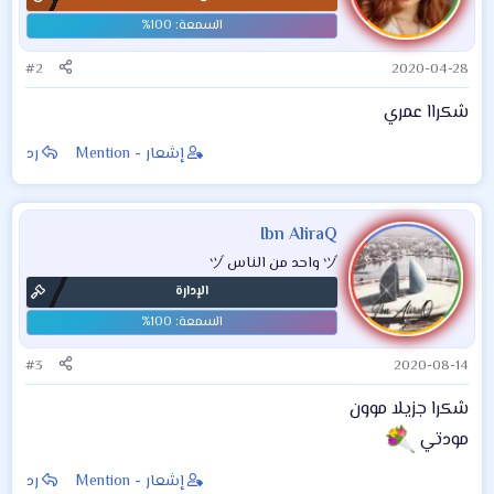
ا
ت
:
#2
2020-04-28
شكراا عمري
إشعار - Mention
رد
Ibn AliraQ
ヅ واحد من الناس ヅ
الإدارة
#3
2020-08-14
شكرا جزيلا موون
مودتي
إشعار - Mention
رد