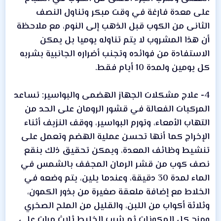
على معدة فارغة في وقت مبكر وتناول النصف
الثانى من الكوب قبل الذهب إلى النوم، مع ملاحظة
أن هذا المشروب لا يتم تناوله يوميا بل يمكن
الاستفادة من فوائده وتجنب أضراره الجانبية بشربه
كل يومين ولمدة 10 أيام فقط.
4- علاج مشكلات الجهاز الهضمى والبواسير: تساعد
المركبات الفعالة في قشور الرومان على الحد من
التهاب الأمعاء، وتورم البواسير، ووقف النزيف أثناء
الإخراج كما أنها تحسن عملية الهضم وتعمل على
تنشيط وظائف المعدة، ويمكن تحقيق ذلك بنقع
نصف كوب من قشر الرمان المجفف بالشمس في
الماء لمدة 30 دقيقة، وعندما يلين، يتم وضعه في
الخلاط مع إضافة ملعقة صغيرة من بذور الكمون،
وثلاثة أكواب من اللبن، والقليل من الملح الصخري
ومزج كل المكونات ثم شرب الخليط ثلاث مرات على