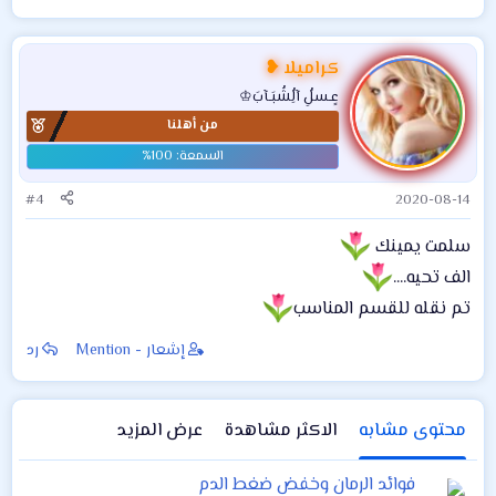
كراميلا ❥
عٍـسلُِ آلُِشُبَـآبَ♔
من أهلنا
#4
2020-08-14
سلمت يمينك
الف تحيه....
تم نقله للقسم المناسب
إشعار - Mention
رد
محتوى مشابه
الاكثر مشاهدة
عرض المزيد
فوائد الرمان وخفض ضغط الدم