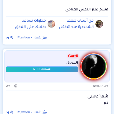
قسم علم النفس العيادي
من أسباب ضعف
خطوات تساعد
الشخصية عند الطفل
طفلك على النطق
بشكل أسرع
إشعار - Mention
رد
..صعوبات النطق
Gardi
المديرة .
#2
2018-10-23
شكراً غاليتي
تم
إشعار - Mention
رد