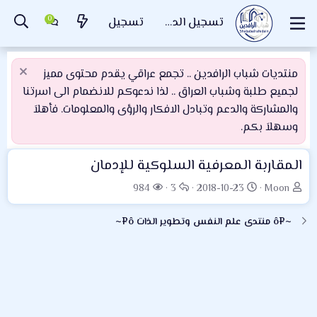
تسجيل الدخول
تسجيل
منتديات شباب الرافدين .. تجمع عراقي يقدم محتوى مميز
لجميع طلبة وشباب العراق .. لذا ندعوكم للانضمام الى اسرتنا
والمشاركة والدعم وتبادل الافكار والرؤى والمعلومات. فأهلاَ
وسهلاَ بكم.
المقاربة المعرفية السلوكية للإدمان
ب
ت
ا
ا
984
3
2018-10-23
Moon
ا
ا
ل
ل
د
ر
ر
م
~¤ô منتدى علم النفس وتطوير الذات ô¤~
ئ
ي
د
ش
ا
خ
و
ا
ل
ا
د
ه
م
ل
د
و
ب
ا
ض
د
ت