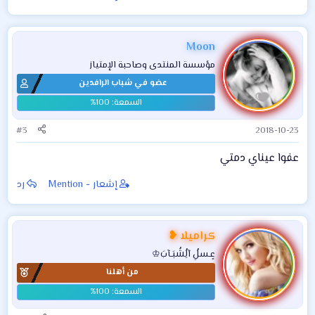
Moon
مؤسسة المنتدى وصاحبة الإمتياز
عضو في شباب الرافدين
#3
2018-10-23
عفوا عيناي دمتي
إشعار - Mention
رد
كراميلا ❥
عٍـسلُِ آلُِشُبَـآبَ♔
من أهلنا