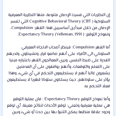
إن النظريات التي فسرت الإدمان متنوعة، منها النظرية المعرفية
السلوكية Cognitive Behavioral Theory (CBT ) التي تفسر
الإدمان من خلال مبدأين أساسيين هما: القهر: Compulsion،
ونموذج التوقع: Expectancy Theory (Velleman, 1991 ).
أما القهر Compulsion: فينظر أصحاب الاتجاه المعرفي
السلوكي الى الأفراد على أنهم صانعو قرار، ونشيطون، ولديهم
القدرة على ضبط النفس، ويرى المعالجون القهر باعتباره مبنيا
على التعلم والتوقعات، وأنهم يوافقون على أن المدمنين
يشعرون غالبا أنهم لا يستطيعون التحكم في أي شيء، وهذا
يؤثر على سلوكهم، حيث يسلكون سلوكا قهريا لا يستطيعون
فعلا التحكم به.
وأما نموذج التوقع Expectancy Theory : فان عملية التوقع
هي عملية معرفية وتعني: توقع الأحداث لنتائج معينة، أي توقع
وجود علاقة منظمة يمكن التنبؤ بها بين حدث أو شيء وبين