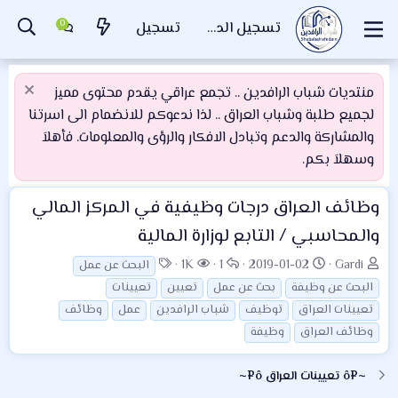
تسجيل الدخول
تسجيل
منتديات شباب الرافدين .. تجمع عراقي يقدم محتوى مميز
لجميع طلبة وشباب العراق .. لذا ندعوكم للانضمام الى اسرتنا
والمشاركة والدعم وتبادل الافكار والرؤى والمعلومات. فأهلاَ
وسهلاَ بكم.
وظائف العراق
درجات وظيفية في المركز المالي
والمحاسبي / التابع لوزارة المالية
ب
ت
ا
ا
ا
1K
1
2019-01-02
Gardi
البحث عن عمل
ا
ا
ل
ل
ل
البحث عن وظيفة
بحث عن عمل
تعيين
تعيينات
د
ر
ر
م
و
تعيينات العراق
توظيف
شباب الرافدين
عمل
وظائف
ئ
ي
د
ش
س
وظائف العراق
وظيفة
ا
خ
و
ا
و
ل
ا
د
ه
م
~¤ô تعيينات العراق ô¤~
م
ل
د