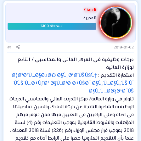
Gardi
المديرة .
#1
2019-01-02
درجات وظيفية في المركز المالي والمحاسبي / التابع
لوزارة المالية
استمارة التقديم :
Ø§Ø³ØªÙ…Ø§Ø±Ø© Ø§Ù„ØªØ¹ÙŠÙŠÙ†
ÙÙŠ Ù…Ø±ÙƒØ² Ø§Ù„ØªØ¯Ø±ÙŠØ¨ Ø§Ù„Ù…Ø§Ù„ÙŠ Ùˆ
Ø§Ù„Ù…ØØ§Ø³Ø¨ÙŠ
تتوفر في وزارة المالية/ مركز التدريب المالي والمحاسبي الدرجات
الوظيفية الشاغرة الناتجة عن حركة الملاك والمبين تفاصيلها
في ادناه وعلى الراغبين في التعيين فيها ممن تتوفر فيهم
المؤهلات والشروط القانونية بموجب التعليمات رقم (4) لسنة
2018 بموجب قرار مجلس الوزراء رقم (226) لسنة 2018 المعدلة .
علما بأن التقديم الكترونيا حصرا على الرابط أدناه مع تقديم