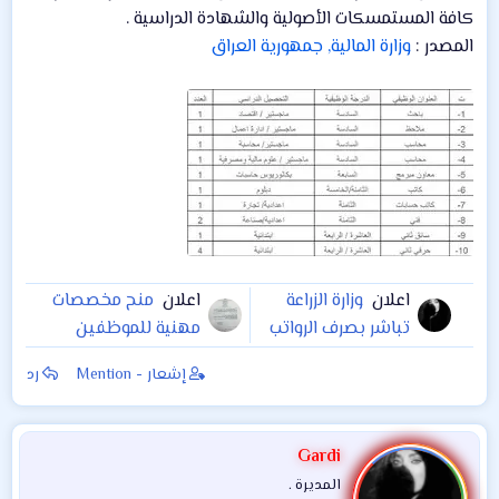
كافة المستمسكات الأصولية والشهادة الدراسية .
المصدر :
وزارة المالية, جمهورية العراق
اعلان
وزارة الزراعة
اعلان
منح مخصصات
تباشر بصرف الرواتب
مهنية للموظفين
المدخرة اجباريا لعدد
الحسابيين بنسبة
إشعار - Mention
رد
من موظفي الوزارة
٣٠٪؜ من الراتب
العاملين في مديريات
الاسمي
الزراعة في محافظات
Gardi
نينوى وكركوك
المديرة .
والانبار