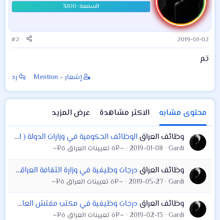
#2
2019-01-02
تم
إشعار - Mention
رد
محتوى مشابه
الاكثر مشاهدة
عرض المزيد
وظائف العراق
الوظائف الحكومية في وزارات الدولة ( اضغط على الروابط ) مديرية تربية البصرة بابل. المركز المالي المحاسبي دائرة صحة كركوك . محافظة كركوك . زراعة كربلاء
Gardi
2019-01-08
~¤ô تعيينات العراق ô¤~
وظائف العراق
درجات وظيفية في وزارة الثقافة العراقية باختصاصات متنوعة
Gardi
2019-05-27
~¤ô تعيينات العراق ô¤~
وظائف العراق
درجات وظيفية في مكتب مفتش العام وزارة الاتصالات
Gardi
2019-02-13
~¤ô تعيينات العراق ô¤~