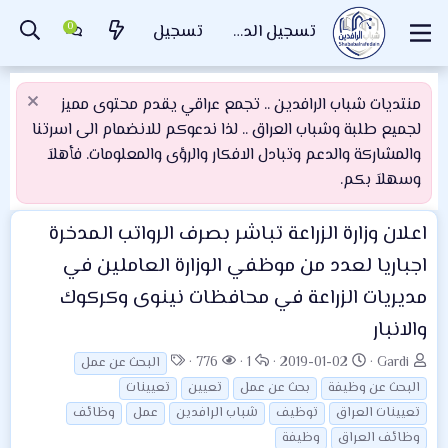
تسجيل الدخول
تسجيل
منتديات شباب الرافدين .. تجمع عراقي يقدم محتوى مميز
لجميع طلبة وشباب العراق .. لذا ندعوكم للانضمام الى اسرتنا
والمشاركة والدعم وتبادل الافكار والرؤى والمعلومات. فأهلاَ
وسهلاَ بكم.
اعلان
وزارة الزراعة تباشر بصرف الرواتب المدخرة
اجباريا لعدد من موظفي الوزارة العاملين في
مديريات الزراعة في محافظات نينوى وكركوك
والانبار
ب
ت
ا
ا
ا
776
1
2019-01-02
Gardi
البحث عن عمل
ا
ا
ل
ل
ل
البحث عن وظيفة
بحث عن عمل
تعيين
تعيينات
د
ر
ر
م
و
تعيينات العراق
توظيف
شباب الرافدين
عمل
وظائف
ئ
ي
د
ش
س
وظائف العراق
وظيفة