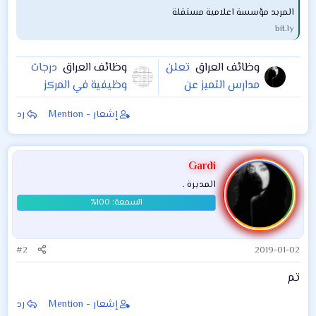
المربد مؤسسة اعلامية مستقلة
bit.ly
وظائف العراق
تعلن
وظائف العراق
درجات
مدارس التميز عن
وظيفية في المركز
حاجتها الى موظفة
المالي والمحاسبي /
إشعار - Mention
رد
خدمة للدوام في
التابع لوزارة المالية
المدرسة من الساعة ٧
صباحاً الى ٢ ظهراً
Gardi
المديرة .
#2
2019-01-02
تم
إشعار - Mention
رد