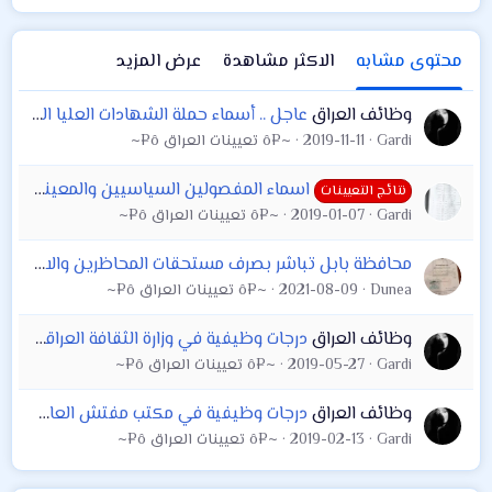
محتوى مشابه
الاكثر مشاهدة
عرض المزيد
وظائف العراق
عاجل .. أسماء حملة الشهادات العليا المعينين على ملاك وزارة الزراعة 2019
Gardi
2019-11-11
~¤ô تعيينات العراق ô¤~
اسماء المفصولين السياسيين والمعينين في وزارة الزراعة ولكافة المحافظات
نتائج التعيينات
Gardi
2019-01-07
~¤ô تعيينات العراق ô¤~
محافظة بابل تباشر بصرف مستحقات المحاظرين والادارين بطريقة الصرف الايدوي او البوردة بصكوك لحين اكمال توطين الراتب على الماستر كارت باثر رجعي من ٢٠٢١/١
Dunea
2021-08-09
~¤ô تعيينات العراق ô¤~
وظائف العراق
درجات وظيفية في وزارة الثقافة العراقية باختصاصات متنوعة
Gardi
2019-05-27
~¤ô تعيينات العراق ô¤~
وظائف العراق
درجات وظيفية في مكتب مفتش العام وزارة الاتصالات
Gardi
2019-02-13
~¤ô تعيينات العراق ô¤~