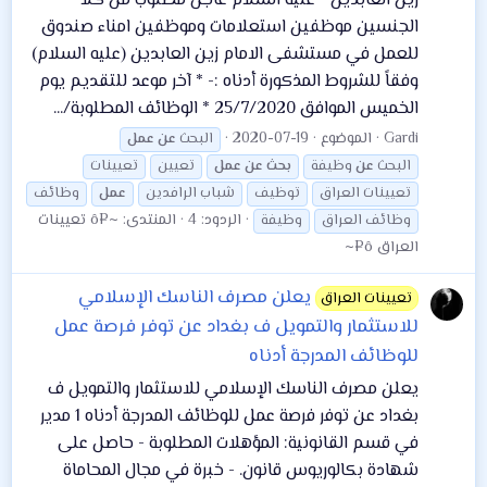
زين العابدين - عليه السلام عاجل مطلوب من كلا
الجنسين موظفين استعلامات وموظفين امناء صندوق
للعمل في مستشفى الامام زين العابدين (عليه السلام)
وفقاً للشروط المذكورة أدناه :- * آخر موعد للتقديم يوم
الخميس الموافق 25/7/2020 * الوظائف المطلوبة/...
Gardi
الموضوع
2020-07-19
البحث
عن
عمل
البحث
عن
وظيفة
بحث
عن
عمل
تعيين
تعيينات
تعيينات العراق
توظيف
شباب الرافدين
عمل
وظائف
الردود: 4
المنتدى:
~¤ô تعيينات
وظائف العراق
وظيفة
العراق ô¤~
يعلن مصرف الناسك الإسلامي
تعيينات العراق
للاستثمار والتمويل ف بغداد عن توفر فرصة عمل
للوظائف المدرجة أدناه
يعلن مصرف الناسك الإسلامي للاستثمار والتمويل ف
بغداد عن توفر فرصة عمل للوظائف المدرجة أدناه 1 مدير
في قسم القانونية: المؤهلات المطلوبة - حاصل على
شهادة بكالوريوس قانون. - خبرة في مجال المحاماة