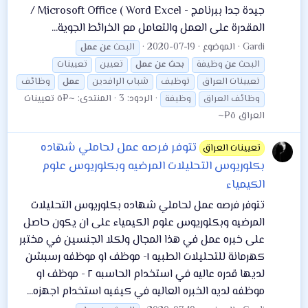
جيدة جدا ببرنامج - Microsoft Office ( Word Excel /
المقدرة على العمل والتعامل مع الخرائط الجوية...
Gardi
الموضوع
2020-07-19
البحث
عن
عمل
البحث
عن
وظيفة
بحث
عن
عمل
تعيين
تعيينات
تعيينات العراق
توظيف
شباب الرافدين
عمل
وظائف
الردود: 3
المنتدى:
~¤ô تعيينات
وظائف العراق
وظيفة
العراق ô¤~
تتوفر فرصه عمل لحاملي شهاده
تعيينات العراق
بكلوريوس التحليلات المرضيه وبكلوريوس علوم
الكيمياء
تتوفر فرصه عمل لحاملي شهاده بكلوريوس التحليلات
المرضيه وبكلوريوس علوم الكيمياء على ان يكون حاصل
على خبره عمل في هذا المجال ولكلا الجنسين في مختبر
كهرمانة للتحليلات الطبيه ١- موظف او موظفه رسبشن
لديها قدره عاليه في استخدام الحاسبه ٢ - موظف او
موظفه لديه الخبره العاليه في كيفيه استخدام اجهزه...