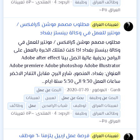
الردود: 4
المنتدى:
~¤ô تعيينات
وظائف العراق
وظيفة
العراق ô¤~
مطلوب مصمم موشن گرافكس /
تعيينات العراق
مونتير للعمل في وكالة بينسلز بغداد
مطلوب مصمم موشن گرافكس / مونتير للعمل في
وكالة بينسلز بغداد اذا كنت تمتلك الخبرة بالعمل على
البرامج بحرفية عالية اتصل بينا Adobe after effect
Adobe premiere Adobe photoshop Adobe illustrator
العنوان: بغداد، المنصور، شارع البرج، مقابل التفاح الاخضر
ساعات العمل 9:30 الى 5:30 ستة ايام...
Gardi
الموضوع
2020-07-19
البحث
عن
عمل
البحث
عن
وظيفة
بحث
عن
عمل
تعيين
تعيينات
تعيينات العراق
توظيف
شباب الرافدين
عمل
وظائف
الردود: 4
المنتدى:
~¤ô تعيينات
وظائف العراق
وظيفة
العراق ô¤~
فرصة عمل اربيل يلزمنا ٦٠ موظف
تعيينات العراق