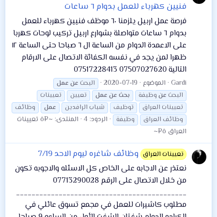
فنيين كهرباء للعمل بدوام ٦ ساعات
فرصة عمل اربيل يلزمنا ٦٠ موظف فنيين كهرباء للعمل
بدوام ٦ ساعات متواصلة بشوارع اربيل تركيب لوحات كهربا
على الاعمدة الدوام من الساعة ال ٦ صباحا حتى الساعة ١٢
ظهرا لمن يجد في نفسه الكفائة الاتصال على الارقام
التالية 07507027620 07517228413
Gardi
الموضوع
2020-07-19
البحث
عن
عمل
البحث
عن
وظيفة
بحث
عن
عمل
تعيين
تعيينات
تعيينات العراق
توظيف
شباب الرافدين
عمل
وظائف
الردود: 4
المنتدى:
~¤ô تعيينات
وظائف العراق
وظيفة
العراق ô¤~
وظائف شاغره ليوم الاحد 7/19
تعيينات العراق
نعتذر عن الاجابه على الخاص كل الاسئله والاجوبه تكون
من خلال الاتصال على الرقم 07713290028
____________________________________________
مطلوب كاشيرات للعمل في مجمع تسوق عائلي في