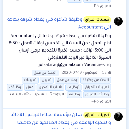
العراق ô¤~
وظيفة شاغرة في بغداد شركة بحاجة
تعيينات العراق
الى Accountant
وظيفة شاغرة في بغداد شركة بحاجة الى Accountant
ایام العمل : من السبت الى الخميس اوقات العمل : 8:30
الی 5:00 الراتب : حسب الخبرة للتقديم يرجى ارسال
السيرة الذاتية عبر البريد الالكتروني :
job.at.iraq@gmail.com Vacancies_iq
Gardi
الموضوع
2020-07-19
البحث
عن
عمل
البحث
عن
وظيفة
بحث
عن
عمل
تعيين
تعيينات
تعيينات العراق
توظيف
شباب الرافدين
عمل
وظائف
الردود: 3
المنتدى:
~¤ô تعيينات
وظائف العراق
وظيفة
العراق ô¤~
تعلن مؤسسة عطاء النرجس للاغاثه
تعيينات العراق
والتنمية الواقعة في بغداد الصالحيه عن حاجتها