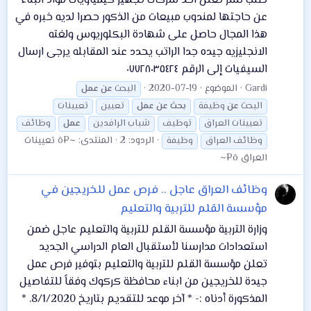
طلب نشر تعلن احد شركات تجهيز كيمياويات مواد البناء
عن حاجتها لمندوب مبيعات من الذكور حصرا لديه خبره في
هذا المجال حاصل على شهادة البكلوريوس ولغته
الانجليزيه جيده جدا الراتب يحدد عند المقابله يرجى ارسال
السيفيات إلى الرقم ٠٧٧٢٨٠٣٥٤٢٤
Gardi
الموضوع
2020-07-19
البحث
عن
عمل
البحث
عن
وظيفة
بحث
عن
عمل
تعيين
تعيينات
تعيينات العراق
توظيف
شباب الرافدين
عمل
وظائف
الردود: 2
المنتدى:
~¤ô تعيينات
وظائف العراق
وظيفة
العراق ô¤~
وظائف العراق
عاجل .. فرص عمل للخريجين في
مؤسسة القلم للتربية والتعليم
وزارة التربية مؤسسة القلم للتربية والتعليم عاجل ضمن
استعدادات مدارسنا لأستقبال العام الدراسي الجديد
تعلن مؤسسة القلم للتربية والتعليم بتوفير فرص عمل
جيدة للخريجين من ابناء محافظة كركوك وفقاً للتفاصيل
المذكورة أدناه :- * آخر موعد للتقديم بتاريخ 8/1/2020. *