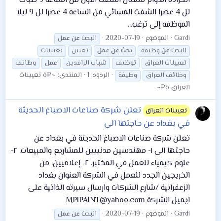
الكراده الدوام شفتان الشفت الأول من الساعه 9 صباحا
لل 4 عصرا الشفت المسائي من الساعه 4 عصرا لل 9 ليلا
الموظفه إلى ترغب...
Gardi
الموضوع
2020-07-19
البحث
عن
عمل
البحث
عن
وظيفة
بحث
عن
عمل
تعيين
تعيينات
تعيينات العراق
توظيف
شباب الرافدين
عمل
وظائف
الردود: 1
المنتدى:
~¤ô تعيينات
وظائف العراق
وظيفة
العراق ô¤~
تعلن شركة صناعات الاصباغ الحديثة
تعيينات العراق
في بغداد عن حاجتها الى
تعلن شركة صناعات الاصباغ الحديثة في بغداد عن
حاجتها الى ١- مهندسين مدنييين للمشاريع والمبيعات. ٢-
علوم كيمياء للعمل في المختبر. ٢- إعلاميين. من
الخريجين الجدد للعمل في الشركة العنوان بغداد
الزعفرانية /شارع الشركات وارسال سيرته الذاتية على
ايميل الشركة MPIPAINT@yahoo.com
Gardi
الموضوع
2020-07-19
البحث
عن
عمل