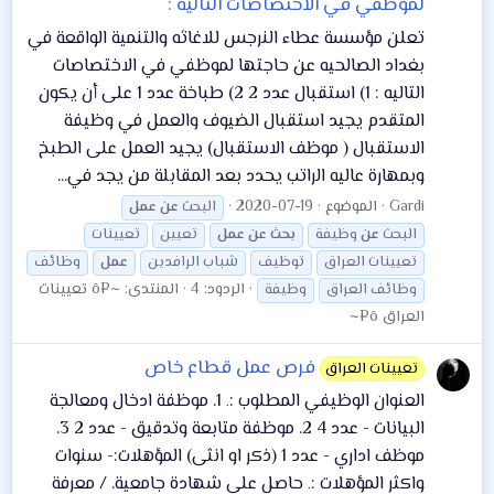
لموظفي في الاختصاصات التاليه :
تعلن مؤسسة عطاء النرجس للاغاثه والتنمية الواقعة في
بغداد الصالحيه عن حاجتها لموظفي في الاختصاصات
التاليه : 1) استقبال عدد 2 2) طباخة عدد 1 على أن يكون
المتقدم يجيد استقبال الضيوف والعمل في وظيفة
الاستقبال ( موظف الاستقبال) يجيد العمل على الطبخ
وبمهارة عاليه الراتب يحدد بعد المقابلة من يجد في...
Gardi
الموضوع
2020-07-19
البحث
عن
عمل
البحث
عن
وظيفة
بحث
عن
عمل
تعيين
تعيينات
تعيينات العراق
توظيف
شباب الرافدين
عمل
وظائف
الردود: 4
المنتدى:
~¤ô تعيينات
وظائف العراق
وظيفة
العراق ô¤~
فرص عمل قطاع خاص
تعيينات العراق
العنوان الوظيفي المطلوب :۔ 1. موظفة ادخال ومعالجة
البيانات - عدد 4 2. موظفة متابعة وتدقيق - عدد 2 3.
موظف اداري - عدد 1 (ذكر او انثی) المؤهلات:- سنوات
واكثر المؤهلات :۔ حاصل على شهادة جامعية. / معرفة