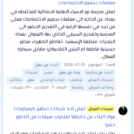
معلمات بجميع الاختصاصات
تعلن مدرسة نور الاسراء الاهلية الابتدائية المختلطه في
بغداد عن الحاجه الى معلمات بجميع الاختصاصات فعلى
من تجد في نفسها الرغبه في التقديم الحضور الى
المدرسه وتقديم السيفي الخاص بها (العنوان :بغداد-
البلديات -منطقة الإسمنت -تقاطع الكهرباء-مجاور
حسينية فاطمة ام البنين الكلابية(ع)-مقابل سيطرة
العمال...
Gardi
الموضوع
2020-07-19
البحث
عن
عمل
البحث
عن
وظيفة
بحث
عن
عمل
تعيين
تعيينات
تعيينات العراق
توظيف
شباب الرافدين
عمل
وظائف
الردود: 5
المنتدى:
~¤ô تعيينات
وظائف العراق
وظيفة
العراق ô¤~
تعلن احد شركات تجهيز كيمياويات
تعيينات العراق
مواد البناء عن حاجتها لمندوب مبيعات من الذكور
حصرا