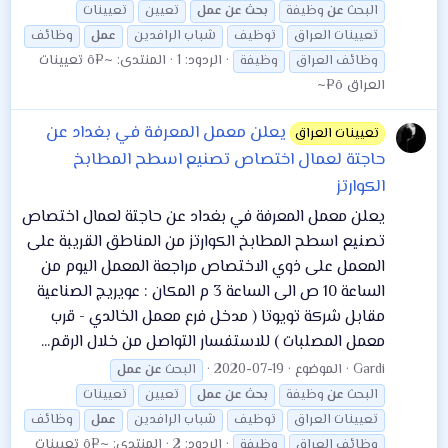
البحث
عن
وظيفة
بحث
عن
عمل
تعيين
تعيينات
تعيينات العراق
توظيف
شباب الرافدين
عمل
وظائف
الردود: 1
المنتدى:
~¤ô تعيينات
وظائف العراق
وظيفة
العراق ô¤~
يعلن معمل المعرفة في بغداد عن
تعيينات العراق
حاجتة لعمال اختصاص تصنيع اسطح المطابخ
الكوارتز
يعلن معمل المعرفة في بغداد عن حاجتة لعمال اختصاص
تصنيع اسطح المطابخ الكوارتز من المناطق القريبة على
المعمل على ذوي الاختصاص مراجعة المعمل اليوم من
الساعة 10 ص الى الساعة 3 م المكان : عويريج الصناعية
مقابل شركة تويوتا ( مدخل فرع معمل الخالدي - قرب
معمل المصلبات ) للاستفسار التواصل من خلال الرقم...
Gardi
الموضوع
2020-07-19
البحث
عن
عمل
البحث
عن
وظيفة
بحث
عن
عمل
تعيين
تعيينات
تعيينات العراق
توظيف
شباب الرافدين
عمل
وظائف
الردود: 2
المنتدى:
~¤ô تعيينات
وظائف العراق
وظيفة