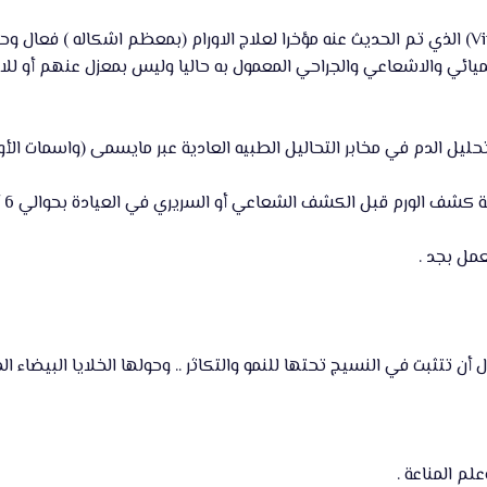
* يعتبر عقار "فيتراكفي" (Vitrakvi) الذي تم الحديث عنه مؤخرا لعلاج الاورام (بمعظم
يميائي والاشعاعي والجراحي المعمول به حاليا وليس بمعزل عنهم أو للا
لدم في مخابر التحاليل الطبيه العادية عبر مايسمى (واسمات الأورام - mor marker
لورم قبل الكشف الشعاعي أو السريري في العيادة بحوالي 6 أشهر أو أكثر تقريبا .
مل بجد .
ل أن تتثبت في النسيج تحتها للنمو والتكاثر .. وحولها الخلايا البيضاء ا
م المناعة .