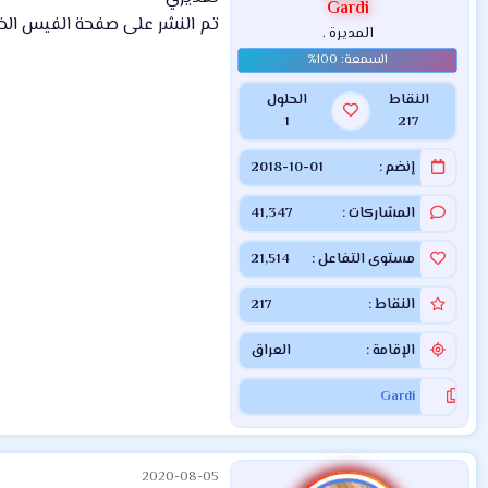
Gardi
تم النشر على صفحة الفيس الخا
المديرة .
النقاط
الحلول
1
217
إنضم
2018-10-01
المشاركات
41,347
مستوى التفاعل
21,514
النقاط
217
الإقامة
العراق
Gardi
2020-08-05