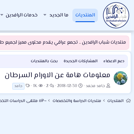
المنتديات
ما الجديد
خدمات الرافدين
منتديات شباب الرافدين .. تجمع عراقي يقدم محتوى مميز لجميع طلبة
دعم الاعضاء
المشاركات الجديدة
بحث بالمنتديات
معلومات هامة عن الاورام السرطان
ب
ت
ا
ا
ا
حامد محمد
2018-12-30
2
1K
حامد
ا
ا
ل
ل
ل
د
ر
ر
م
و
المنتديات
منتديات الدراسة والتخصصات
~¤ô ملتقى الدراسات التخصصية ô¤~
ئ
ي
د
ش
س
ا
خ
و
ا
و
ل
ا
د
ه
م
م
ل
د
و
ب
ا