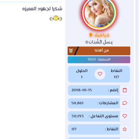
شكرا لجهود المميزه
كراميلا ❥
عٍـسلُِ آلُِشُبَـآبَ♔
من أهلنا
النقاط
الحلول
1
117
إنضم
2018-10-15
المشاركات
50,861
مستوى التفاعل
30,193
النقاط
117