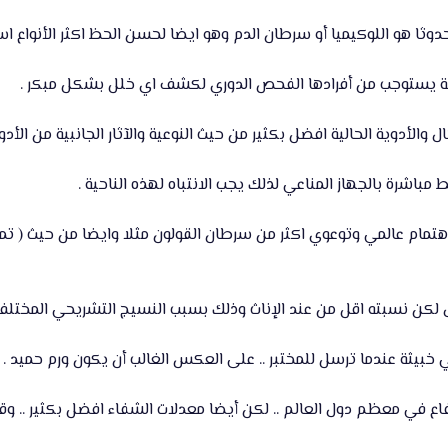
دوثا هو اللوكيميا أو سرطان الدم وهو ايضا لحسن الحظ اكثر الأنواع است
ئلة يستوجب من أفرادها الفحص الدوري لكشف اي خلل بشكل مبكر .
ل والأدوية الحالية افضل بكثير من حيث النوعية والآثار الجانبية من ال
 مباشرة بالجهاز المناعي لذلك يجب الانتباه لهذه الناحية .
مام عالمي وتوعوي اكثر من سرطان القولون مثلا وايضا من حيث ( تمويل 
 لكن نسبته اقل من عند الإناث وذلك بسبب النسيج التشريحي المختلف 
 خبيثة عندما ترسل للمختبر .. على العكس الغالب أن يكون ورم حميد .
فاع في معظم دول العالم .. لكن أيضا معدلات الشفاء افضل بكثير .. 