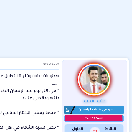
ض
د
ت
و
ء
ع
2018-12-30
معلومات هامة وقليلة التداول عن 
...........
* في كل يوم عند الإنسان الطب
ينتبه ويقضي عليها .
حامد محمد
عضو في شباب الرافدين
* عندما يفشل الجهاز المناعي لسب
* تصل نسبة الشفاء في كل انواع الأورام والسرطانات
النقاط
الحلول