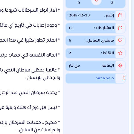
0
2
* اكثر انواع السرطانات شيوعا وح
إنضم
2018-12-30
* وجود إصابات في تاريخ اي عا
المشاركات
12
* العلم تطور كثيرا في هذا المجا
مستوى التفاعل
6
النقاط
2
* الحالة النفسية لأي مصاب ترتبط
الإقامة
ذي قار
* عالميا يحظى سرطان الثدي باهت
والجمالي للإنسان .
حامد محمد
* يحدث سرطان الثدي عند الرجال
* ليس كل ورم أو كتلة ورمية هي
* صحيح .. معدلات السرطان بارت
والدراسات عن السابق ..