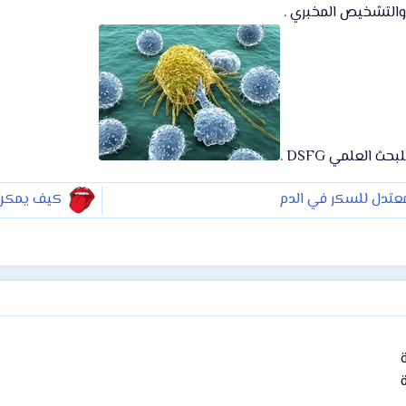
والتشخيص المخبري .
ث العلمي DSFG .
تدل للسكر في الدم
كيف يمكن 