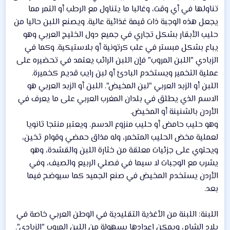
تناولها في أي وقت، وغالبا ما يتناول مع الرطب أو التمر مما
يجعل هذه الوجبة ذات قيمة غذائية عالية. ويصنع اللبن حاليا من
حليب الأبقار بشكل تجاري في جميع دول الخليج العربي وهو
يباع بشكل مبستر في علب كرتونية أو بلاستيكية. وكما في
الزبادي "اللبن المروب" فإن اللبن الرائب يعتمد في تحضيره على
عملية التخمير ويستخدم البادئ أو لبن رايب قديم كخميرة.
اللبن أو الزبد العربي "لبن المخيض". اللبن أو الزبد العربي هو
الاسم الذي يطلق في بلدان المغرب العربي على ما يعرف في
الأردن بالشنينة أو المخيض.
وهو حليب حامض أو حليب منزوع الدسم. ويعتبر منتجا ثانويا
لعملية مخض الحليب المتخمر، وله مذاق حمضي وقوام ثخين،
ويحتوي على جزئيات معلقة من خثارة اللبن والقشدة، وهو
يشرب مع الوجبات لا سيما في فصلي الربيع والصيف، وفي
الأردن يستخدم المخيض في صنع الجميد كما سيوضح فيما
بعد.
اللبنة: اللبنة من الأغذية التقليدية في الوطن العربي خاصة في
بلاد الشام، ويمكن إعدادها بسهولة من اللبن المروب "الزبادي".