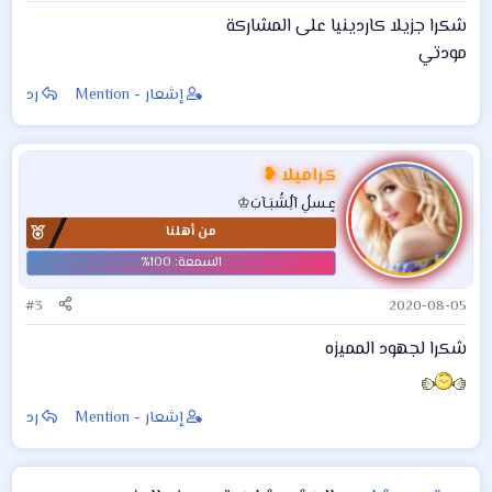
شكرا جزيلا كاردينيا على المشاركة
مودتي
إشعار - Mention
رد
كراميلا ❥
عٍـسلُِ آلُِشُبَـآبَ♔
من أهلنا
#3
2020-08-05
شكرا لجهود المميزه
إشعار - Mention
رد