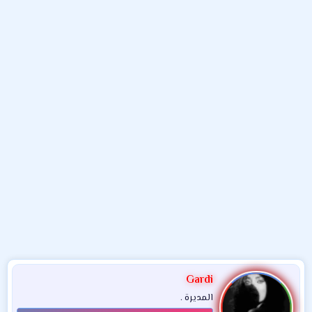
و
ب
ا
ض
د
ت
و
ء
ع
Gardi
المديرة .