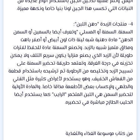
اليمن. وتتم عملية تدخين الجبن باستخدام أنواع عديدة من
النباتات التي تكسب هذا الجبن لونا بنيا خاصا ونكهة مميزة.
4- منتجات الزبدة "دهن اللبن":
السمنة. السمنة أو المسلي "وتعرف أيضا بالسمين أو السمن
الدهن" مادة دهنية شبه لينة ذات لون أبيض أو أصفر باهت
ومذاق متميز شبيه بالزبد. وتصنع السمنة عادة للحفظ لفترات
طويلة لأن الزبد الذي يصنع منزليا يكون سريع التلف ولا يمكن
تخزينه في درجة الغرقة. وتعتمد طريقة تحضير السمنة على
تسييح الزبد وتخليصه من الرطوبة ثم ترشيحه باستخدام قطعة
من القماش الخفيف. وهو يستخدم لأغراض كثيرة مثل القلي
والطهي ولإكساب بعض الأطعمة مذاقا خاصا. والمادة الأولية
لتحضير السمن هي اللبن المتخمر "الرايب" كما يستخدم أيضا
الحليب الطازج مباشرة في تحضيره.
من كتاب موسوعة الغذاء والتغذية