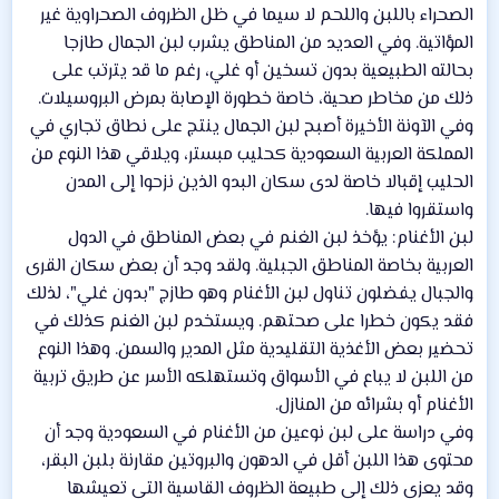
الصحراء باللبن واللحم لا سيما في ظل الظروف الصحراوية غير
المؤاتية. وفي العديد من المناطق يشرب لبن الجمال طازجا
بحالته الطبيعية بدون تسخين أو غلي، رغم ما قد يترتب على
ذلك من مخاطر صحية، خاصة خطورة الإصابة بمرض البروسيلات.
وفي الآونة الأخيرة أصبح لبن الجمال ينتج على نطاق تجاري في
المملكة العربية السعودية كحليب مبستر، ويلاقي هذا النوع من
الحليب إقبالا خاصة لدى سكان البدو الذين نزحوا إلى المدن
واستقروا فيها.
لبن الأغنام: يؤخذ لبن الغنم في بعض المناطق في الدول
العربية بخاصة المناطق الجبلية. ولقد وجد أن بعض سكان القرى
والجبال يفضلون تناول لبن الأغنام وهو طازج "بدون غلي"، لذلك
فقد يكون خطرا على صحتهم. ويستخدم لبن الغنم كذلك في
تحضير بعض الأغذية التقليدية مثل المدير والسمن. وهذا النوع
من اللبن لا يباع في الأسواق وتستهلكه الأسر عن طريق تربية
الأغنام أو بشرائه من المنازل.
وفي دراسة على لبن نوعين من الأغنام في السعودية وجد أن
محتوى هذا اللبن أقل في الدهون والبروتين مقارنة بلبن البقر،
وقد يعزى ذلك إلى طبيعة الظروف القاسية التي تعيشها