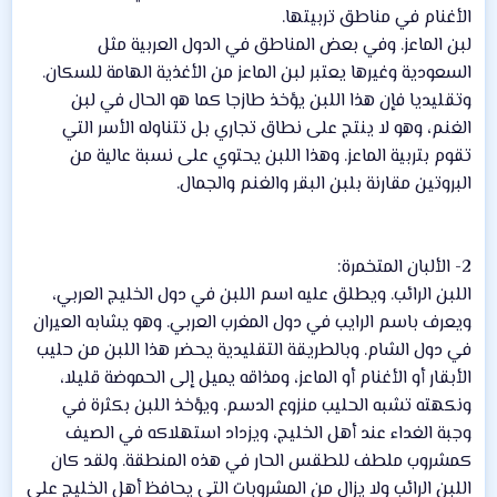
الأغنام في مناطق تربيتها.
لبن الماعز. وفي بعض المناطق في الدول العربية مثل
السعودية وغيرها يعتبر لبن الماعز من الأغذية الهامة للسكان.
وتقليديا فإن هذا اللبن يؤخذ طازجا كما هو الحال في لبن
الغنم، وهو لا ينتج على نطاق تجاري بل تتناوله الأسر التي
تقوم بتربية الماعز. وهذا اللبن يحتوي على نسبة عالية من
البروتين مقارنة بلبن البقر والغنم والجمال.
2- الألبان المتخمرة:
اللبن الرائب. ويطلق عليه اسم اللبن في دول الخليج العربي،
ويعرف باسم الرايب في دول المغرب العربي. وهو يشابه العيران
في دول الشام. وبالطريقة التقليدية يحضر هذا اللبن من حليب
الأبقار أو الأغنام أو الماعز، ومذاقه يميل إلى الحموضة قليلا،
ونكهته تشبه الحليب منزوع الدسم. ويؤخذ اللبن بكثرة في
وجبة الغداء عند أهل الخليج، ويزداد استهلاكه في الصيف
كمشروب ملطف للطقس الحار في هذه المنطقة. ولقد كان
اللبن الرائب ولا يزال من المشروبات التي يحافظ أهل الخليج على