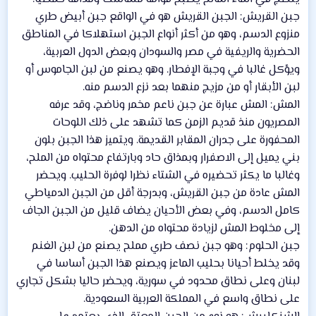
جبن القريش: الجبن القريش هو في الواقع جبن أبيض طري
منزوع الدسم، وهو من أكثر أنواع الجبن استهلاكا في المناطق
الحضرية والريفية في مصر والسودان وبعض الدول العربية،
ويؤكل غالبا في وجبة الإفطار. وهو يصنع من لبن الجاموس أو
لبن الأبقار أو من مزيج منهما بعد نزع الدسم منه.
المش: المش عبارة عن جبن ناعم مخمر وناضج، وقد عرفه
المصريون منذ قديم الزمن كما تشهد على ذلك اللوحات
المحفورة على جدران المقابر القديمة. ويتميز هذا الجبن بلون
بني يميل إلى الاصفرار وبمذاق حاد وبارتفاع محتواه من الملح،
وغالبا ما يكثر تحضيره في الشتاء نظرا لوفرة الحليب. ويحضر
المش عادة من جبن القريش، وبدرجة أقل من الجبن الدمياطي
كامل الدسم، وفي بعض الأحيان يضاف قليل من الجبن الجاف
إلى مخلوط المش لزيادة محتواه من الدهن.
جبن الحلوم: وهو جبن نصف طري مملح يصنع من لبن الغنم
وقد يخلط أحيانا بحليب الماعز ويصنع هذا الجبن أساسا في
لبنان وعلى نطاق محدود في سورية، ويحضر حاليا بشكل تجاري
على نطاق واسع في المملكة العربية السعودية.