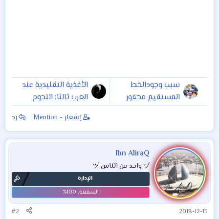
سبب وجودالخط
الأغذية التقليدية عند
المستقيم محفور
العرب ثالثا: اللحوم
على بعض حبوب
والأسماك ومنتجاتها
إشعار - Mention
رد
الدواء (الأقراص )
Ibn AliraQ
ヅ واحد من الناس ヅ
الإدارة
#2
2018-12-15