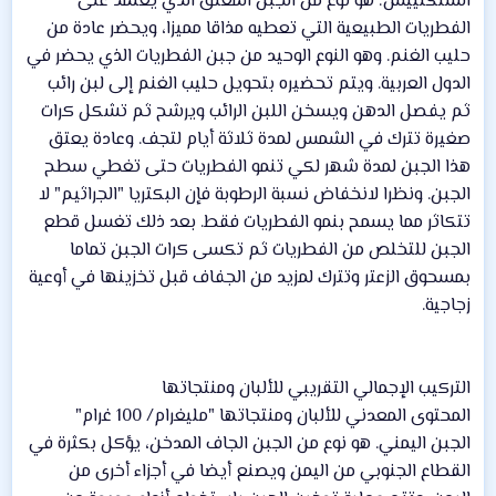
الشنكلييش: هو نوع من الجبن المعتق الذي يعتمد على
الفطريات الطبيعية التي تعطيه مذاقا مميزا، ويحضر عادة من
حليب الغنم. وهو النوع الوحيد من جبن الفطريات الذي يحضر في
الدول العربية. ويتم تحضيره بتحويل حليب الغنم إلى لبن رائب
ثم يفصل الدهن ويسخن اللبن الرائب ويرشح ثم تشكل كرات
صغيرة تترك في الشمس لمدة ثلاثة أيام لتجف. وعادة يعتق
هذا الجبن لمدة شهر لكي تنمو الفطريات حتى تغطي سطح
الجبن. ونظرا لانخفاض نسبة الرطوبة فإن البكتريا "الجراثيم" لا
تتكاثر مما يسمح بنمو الفطريات فقط. بعد ذلك تغسل قطع
الجبن للتخلص من الفطريات ثم تكسى كرات الجبن تماما
بمسحوق الزعتر وتترك لمزيد من الجفاف قبل تخزينها في أوعية
زجاجية.
التركيب الإجمالي التقريبي للألبان ومنتجاتها
المحتوى المعدني للألبان ومنتجاتها "مليغرام/ 100 غرام"
الجبن اليمني. هو نوع من الجبن الجاف المدخن، يؤكل بكثرة في
القطاع الجنوبي من اليمن ويصنع أيضا في أجزاء أخرى من