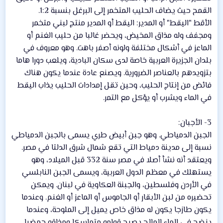
القمح حيث يضاف الحليب المتخمر إلى البرغل بنسبة 1:2.
الأقط "اليقط" أو المدير: اليقط أو المدير منتج لبني متخمر
ومجفف وله مذاق المخيض، ويحضر غالبا من حليب الغنم أو
الماعز في أشكال مختلفة ولونه أصفر باهت. وهو معروف في
بلدان الجزيرة العربية خاصة لدى سكان البادية، ويلعب دورا هاما
بتزويدهم بالعناصر الضرورية. ويصنع عادة عندما يكون هناك
فائض من إنتاج الحليب، وحين تقل إمدادات الحليب يذاب اليقط
في الماء ويشرب أو يؤكل مع التمر.
3- الأجبان:
الجبن الدمياطي. وهو جبن أبيض طري يسمى بالجبن الدمياطي
نسبة إلى مدينة دمياط التي تقع شمال شرق الدلتا في مصر.
ويعتقد أنه نشأ أصلا في مصر سنة 332 قبل الميلاد، وهو
يستهلك في معظم الدول العربية، ويسمى الجبن النابلسي
في الأردن وفلسطين، والجبنة العكاوية في لبنان. ويمكن
تحضيره من لبن الأبقار أو الجاموس أو الماعز أو الغنم. وعندما
يكون طازجا يكون له مذاق خاص يميل إلى الملوحة، وعندما
ينضج في الماء المالح يصبح قوامه متماسكا ومذاقه حمضيا.