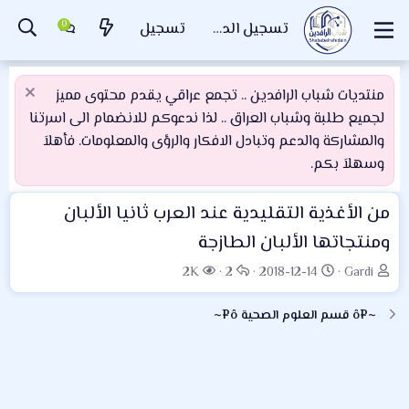
تسجيل الدخول
تسجيل
منتديات شباب الرافدين .. تجمع عراقي يقدم محتوى مميز
لجميع طلبة وشباب العراق .. لذا ندعوكم للانضمام الى اسرتنا
والمشاركة والدعم وتبادل الافكار والرؤى والمعلومات. فأهلاَ
وسهلاَ بكم.
من الأغذية التقليدية عند العرب ثانيا الألبان
ومنتجاتها الألبان الطازجة
ب
ت
ا
ا
2K
2
2018-12-14
Gardi
ا
ا
ل
ل
د
ر
ر
م
~¤ô قسم العلوم الصحية ô¤~
ئ
ي
د
ش
ا
خ
و
ا
ل
ا
د
ه
م
ل
د