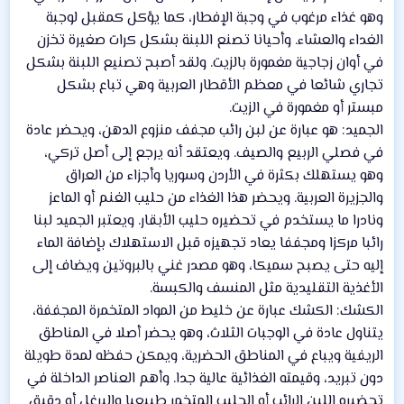
وهو غذاء مرغوب في وجبة الإفطار، كما يؤكل كمقبل لوجبة
الغداء والعشاء. وأحيانا تصنع اللبنة بشكل كرات صغيرة تخزن
في أوان زجاجية مغمورة بالزيت. ولقد أصبح تصنيع اللبنة بشكل
تجاري شائعا في معظم الأقطار العربية وهي تباع بشكل
مبستر أو مغمورة في الزيت.
الجميد: هو عبارة عن لبن رائب مجفف منزوع الدهن، ويحضر عادة
في فصلي الربيع والصيف. ويعتقد أنه يرجع إلى أصل تركي،
وهو يستهلك بكثرة في الأردن وسوريا وأجزاء من العراق
والجزيرة العربية. ويحضر هذا الغذاء من حليب الغنم أو الماعز
ونادرا ما يستخدم في تحضيره حليب الأبقار. ويعتبر الجميد لبنا
رائبا مركزا ومجففا يعاد تجهيزه قبل الاستهلاك بإضافة الماء
إليه حتى يصبح سميكا، وهو مصدر غني بالبروتين ويضاف إلى
الأغذية التقليدية مثل المنسف والكبسة.
الكشك: الكشك عبارة عن خليط من المواد المتخمرة المجففة،
يتناول عادة في الوجبات الثلاث، وهو يحضر أصلا في المناطق
الريفية ويباع في المناطق الحضرية، ويمكن حفظه لمدة طويلة
دون تبريد، وقيمته الغذائية عالية جدا. وأهم العناصر الداخلة في
تحضيره اللبن الرائب أو الحليب المتخمر طبيعيا والبرغل أو دقيق