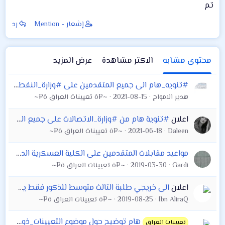
تم
إشعار - Mention
رد
محتوى مشابه
الاكثر مشاهدة
عرض المزيد
#تنويه_هام الى جميع المتقدمين على #وزارة_النفط بصفة (اجر يومي) #انتبه الى رسائل هاتفك ستصلك #رسالة تزويد الوزارة بالمعلومات كونك اجتزته المرحلة الثاني
هدير الامواج
2021-08-15
~¤ô تعيينات العراق ô¤~
اعلان
#تنوية هام من #وزارة_الاتصالات على جميع المتقدمين للتعيين ممن سبق وتم الاعلان عن اسمائهم ولم يستكملوا اجراءات الفحص الطبي التوجه الى الوزارة خلال مدة
Daleen
2021-06-18
~¤ô تعيينات العراق ô¤~
مواعيد مقابلات المتقدمين على الكلية العسكرية الدوره 110 لجميع المحافظات
Gardi
2019-03-30
~¤ô تعيينات العراق ô¤~
اعلان
الى خريجي طلبة الثالث متوسط للذكور فقط يعلن معهد اعداد مفوضي الشرطة عن فتح باب التقديم للدورة ( التاسعة )
Ibn AliraQ
2019-08-25
~¤ô تعيينات العراق ô¤~
هام توضيح حول موضوع التعيينات_ذوي_الشهداء
تعيينات العراق