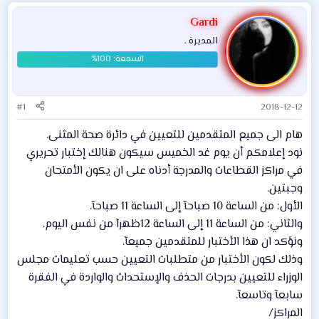
Gardi
المديرة .
#1
2018-12-12
هام الى جميع المتقدمين للتعيين في دائرة صحة المثنى.
نود إعلامكم أن يوم غد الخميس سيكون هنالك إختبار تحريري
في مراكز القطاعات والمدرجة أدناه على ان يكون الأمتحان
وجبتين.
الأول: من الساعة 10 صباحآ إلى الساعة 11 صباحآ.
والثاني: من الساعة 11 إلى الساعة 12ظهرآ من نفس اليوم.
ونؤكد ان هذا الأختبار للمتقدمين جميعآ.
وذلك لكون الأختبار من متطلبات التعيين حسب تعليمات مجلس
الوزراء للتعيين بدرجات الحذف والإستحداث والواردة في الفقرة
سابعآ وتاسعآ.
المراكز/