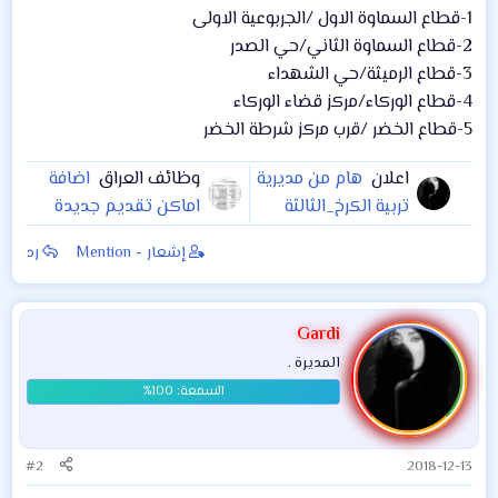
1-قطاع السماوة الاول /الجربوعية الاولى
2-قطاع السماوة الثاني/حي الصدر
3-قطاع الرميثة/حي الشهداء
4-قطاع الوركاء/مركز قضاء الوركاء
5-قطاع الخضر /قرب مركز شرطة الخضر
اعلان
هام من مديرية
وظائف العراق
اضافة
تربية الكرخ_الثالثة
اماكن تقديم جديدة
على جميع
والتخصصات
إشعار - Mention
رد
المتقدمين للتعيين
المطلوبة على
على ملاك مديريتنا (
تعيينات مديرية الكرخ
الوجبة الاولى ) من
الثانية
Gardi
المحاضرين حصرا
المديرة .
#2
2018-12-13