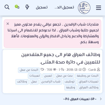
تسجيل الدخول
تسجيل
منتديات شباب الرافدين .. تجمع عراقي يقدم محتوى مميز
لجميع طلبة وشباب العراق .. لذا ندعوكم للانضمام الى اسرتنا
والمشاركة والدعم وتبادل الافكار والرؤى والمعلومات. فأهلاَ
وسهلاَ بكم.
وظائف العراق
هام الى جميع المتقدمين
للتعيين في دائرة صحة المثنى.
ب
ت
ا
ا
ا
708
1
2018-12-12
Gardi
البحث عن عمل
ا
ا
ل
ل
ل
البحث عن وظيفة
بحث عن عمل
تعيين
تعيينات
د
ر
ر
م
و
تعيينات العراق
توظيف
شباب الرافدين
عمل
وظائف
ئ
ي
د
ش
س
وظائف العراق
وظيفة
ا
خ
و
ا
و
ل
ا
د
ه
م
~¤ô تعيينات العراق ô¤~
م
ل
د