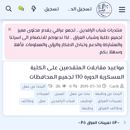
تسجيل الدخول
تسجيل
منتديات شباب الرافدين .. تجمع عراقي يقدم محتوى مميز
لجميع طلبة وشباب العراق .. لذا ندعوكم للانضمام الى اسرتنا
والمشاركة والدعم وتبادل الافكار والرؤى والمعلومات. فأهلاَ
وسهلاَ بكم.
مواعيد مقابلات المتقدمين على الكلية
العسكرية الدوره 110 لجميع المحافظات
ب
ت
ا
ا
ا
2K
0
2019-03-30
Gardi
البحث عن عمل
ا
ا
ل
ل
ل
البحث عن وظيفة
بحث عن عمل
تعيين
تعيينات
د
ر
ر
م
و
تعيينات العراق
توظيف
شباب الرافدين
عمل
وظائف
ئ
ي
د
ش
س
وظائف العراق
وظيفة
ا
خ
و
ا
و
ل
ا
د
ه
م
~¤ô تعيينات العراق ô¤~
م
ل
د