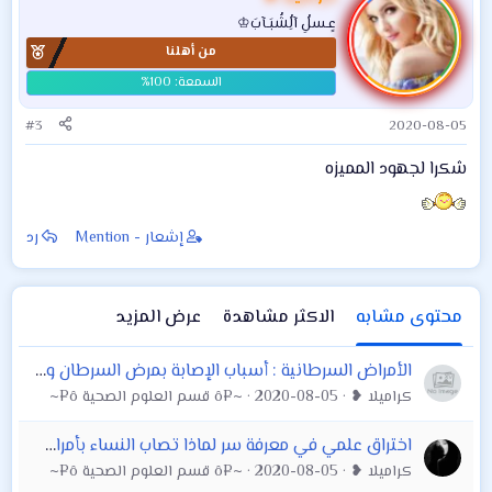
عٍـسلُِ آلُِشُبَـآبَ♔
من أهلنا
#3
2020-08-05
شكرا لجهود المميزه
إشعار - Mention
رد
محتوى مشابه
الاكثر مشاهدة
عرض المزيد
الأمراض السرطانية : أسباب الإصابة بمرض السرطان وطرق الوقاية منه
كراميلا ❥
2020-08-05
~¤ô قسم العلوم الصحية ô¤~
اختراق علمي في معرفة سر لماذا تصاب النساء بأمراض المناعة الذاتية
كراميلا ❥
2020-08-05
~¤ô قسم العلوم الصحية ô¤~