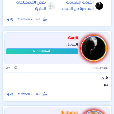
الأغذية التقليدية
بعض المصطلحات
المحضرة من الحبوب
الطبية
والبقول . في الوطن
إشعار - Mention
رد
العربي (الشرق
الاوسط )
Gardi
المديرة .
#2
2018-12-06
شكرا
تم
إشعار - Mention
رد
كراميلا ❥