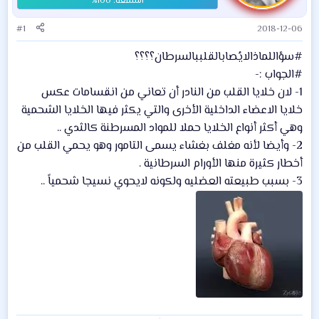
#1
2018-12-06
#سؤال
لماذا
لايُصاب
القلب
بالسرطان؟؟؟؟
#الجواب :-
1- لان خلايا القلب من النادر أن تعاني من انقسامات عكس
خلايا الاعضاء الداخلية الأخرى والتي يكثر فيها الخلايا الشحمية
وهي أكثر أنواع الخلايا حملا للمواد المسرطنة كالثدي ..
2- وأيضا لأنه مغلف بغشاء يسمى التامور وهو يحمي القلب من
أخطار كثيرة منها الأورام السرطانية .
3- بسبب طبيعته العضليه ولكونه لايحوي نسيجا شحمياً ..