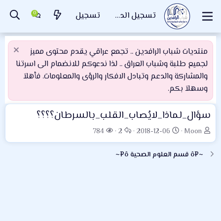
تسجيل الدخول
تسجيل
منتديات شباب الرافدين .. تجمع عراقي يقدم محتوى مميز
لجميع طلبة وشباب العراق .. لذا ندعوكم للانضمام الى اسرتنا
والمشاركة والدعم وتبادل الافكار والرؤى والمعلومات. فأهلاَ
وسهلاَ بكم.
سؤال_لماذا_لايُصاب_القلب_بالسرطان؟؟؟؟
ب
ت
ا
ا
784
2
2018-12-06
Moon
ا
ا
ل
ل
د
ر
ر
م
~¤ô قسم العلوم الصحية ô¤~
ئ
ي
د
ش
ا
خ
و
ا
ل
ا
د
ه
م
ل
د
و
ب
ا
ض
د
ت