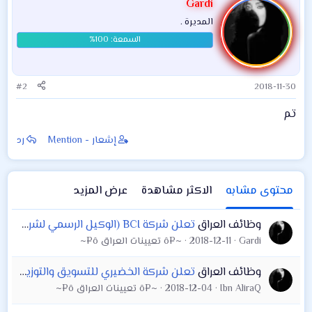
Gardi
المديرة .
#2
2018-11-30
تم
إشعار - Mention
رد
محتوى مشابه
الاكثر مشاهدة
عرض المزيد
وظائف العراق
تعلن شركة BCI (الوكيل الرسمي لشركة سامسونج في العراق) عن توفر فرصة عمل
Gardi
2018-12-11
~¤ô تعيينات العراق ô¤~
وظائف العراق
تعلن شركة الخضيري للتسويق والتوزيع الوكيل الرسمي لزيوت شُل في العراق عن حاجتها الى مندوب تسويق محافظة بغداد على ان يكون لديه :-
Ibn AliraQ
2018-12-04
~¤ô تعيينات العراق ô¤~