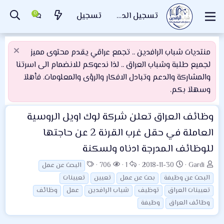
تسجيل الدخول
تسجيل
منتديات شباب الرافدين .. تجمع عراقي يقدم محتوى مميز
لجميع طلبة وشباب العراق .. لذا ندعوكم للانضمام الى اسرتنا
والمشاركة والدعم وتبادل الافكار والرؤى والمعلومات. فأهلاَ
وسهلاَ بكم.
وظائف العراق
تعلن شركة لوك اويل الروسية
العاملة في حقل غرب القرنة 2 عن حاجتها
للوظائف المدرجة ادناه ولسكنة
ب
ت
ا
ا
ا
706
1
2018-11-30
Gardi
البحث عن عمل
ا
ا
ل
ل
ل
البحث عن وظيفة
بحث عن عمل
تعيين
تعيينات
د
ر
ر
م
و
تعيينات العراق
توظيف
شباب الرافدين
عمل
وظائف
ئ
ي
د
ش
س
وظائف العراق
وظيفة
ا
خ
و
ا
و
ل
ا
د
ه
م