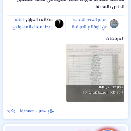
الخاص بالمدينة
صدور العدد الجديد
وظائف العراق
ادناه
من الوقائع العراقية
رابط اسماء المقبولين
تضمن تعليمات
في التعيينات تربية
المرفقات
التعيين على الدرجات
ذي قار ( قضاء قلعة
الوظيفية الناتجة عن
سكر )
حركة الملاك لسنة
2018
IMG_7902.JPG
95.1 KB · المشاهدات: 70
إشعار - Mention
رد