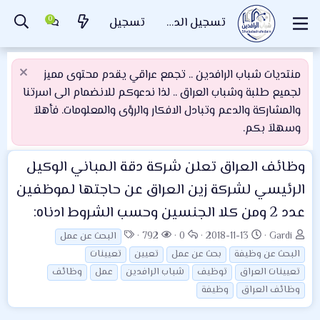
تسجيل الدخول
تسجيل
منتديات شباب الرافدين .. تجمع عراقي يقدم محتوى مميز
لجميع طلبة وشباب العراق .. لذا ندعوكم للانضمام الى اسرتنا
والمشاركة والدعم وتبادل الافكار والرؤى والمعلومات. فأهلاَ
وسهلاَ بكم.
وظائف العراق
تعلن شركة دقة المباني الوكيل
الرئيسي لشركة زين العراق عن حاجتها لموظفين
عدد 2 ومن كلا الجنسين وحسب الشروط ادناه:
ب
ت
ا
ا
ا
792
0
2018-11-13
Gardi
البحث عن عمل
ا
ا
ل
ل
ل
البحث عن وظيفة
بحث عن عمل
تعيين
تعيينات
د
ر
ر
م
و
تعيينات العراق
توظيف
شباب الرافدين
عمل
وظائف
ئ
ي
د
ش
س
وظائف العراق
وظيفة
ا
خ
و
ا
و
ل
ا
د
ه
م