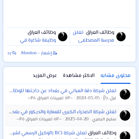
وظائف العراق
تعلن
وظائف العراق
مدرسة المصطفى
وظیفة شاغرة في
الأبتدائية الأهليه عن
شركة هالبرتن
إشعار - Mention
رد
حاجتها الى معلمة
رياضيات على ان
تكون حاصلة على
محتوى مشابه
الاكثر مشاهدة
عرض المزيد
احدى الشهادات
التالية
تعلن شركة دقة المباني في بغداد عن حاجتها للوظايف التالية
غزل..ᥫ᭡
2024-03-05
~¤ô تعيينات العراق ô¤~
تعلن شركة الصحراء الكبرى للعمارة والديكور في بغداد عن حاجتها الى مهندس/ة معماري على ان لاتقل الخبره عن ثلاث سنوات
سليم البصري
2023-04-20
~¤ô تعيينات العراق ô¤~
وظائف العراق
تعلن شركة BCI (الوكيل الرسمي لشركة سامسونج في العراق) عن توفر فرصة عمل