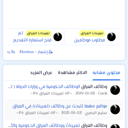
تم
تعيينات العراق
تعيينات العراق
مطلوب موظفين
فتح استمارة التقديم
للعمل في داخل
على تعيينات مكتب
إشعار - Mention
رد
الشركة الجديد
مفتش العام في
للمقاولات في
امانة بغداد
المنصور
محتوى مشابه
الاكثر مشاهدة
عرض المزيد
وظائف العراق
الوظائف الحكومية في وزارات الدولة ( اضغط على الروابط ) مديرية تربية البصرة بابل. المركز المالي المحاسبي دائرة صحة كركوك . محافظة كركوك . زراعة كربلاء
Gardi
2019-01-08
~¤ô تعيينات العراق ô¤~
مواقع مهمة للبحث عن وظائف (تعيينات) في العراق
سليم البصري
2021-06-02
~¤ô تعيينات العراق ô¤~
وظائف العراق
تعييناتً ووظائف العراق الحكومية والأهلية