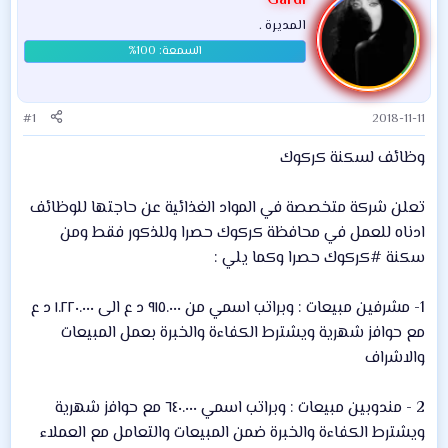
Gardi
المديرة .
#1
2018-11-11
وظائف لسكنة كركوك
تعلن شركة متخصصة في المواد الغذائية عن حاجتها للوظائف
ادناه للعمل في محافظة كركوك حصرا وللذكور فقط ومن
سكنة #كركوك حصرا وكما يلي :
1- مشرفين مبيعات : وبراتب اسمي من ٩١٥.٠٠٠ د ع الى ١.٢٢٠.٠٠٠ د ع
مع حوافز شهرية ويشترط الكفاءة والخبرة بعمل المبيعات
والاشراف
2 - مندوبين مبيعات : وبراتب اسمي ٦٤٠.٠٠٠ مع حوافز شهرية
ويشترط الكفاءة والخبرة ضمن المبيعات والتعامل مع العملاء