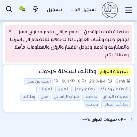
تسجيل الدخول
تسجيل
منتديات شباب الرافدين .. تجمع عراقي يقدم محتوى مميز
لجميع طلبة وشباب العراق .. لذا ندعوكم للانضمام الى اسرتنا
والمشاركة والدعم وتبادل الافكار والرؤى والمعلومات. فأهلاَ
وسهلاَ بكم.
وظائف لسكنة كركوك
تعيينات العراق
ب
ت
ا
ا
ا
604
0
2018-11-11
Gardi
البحث عن عمل
ا
ا
ل
ل
ل
البحث عن وظيفة
بحث عن عمل
تعيين
تعيينات
د
ر
ر
م
و
تعيينات العراق
توظيف
شباب الرافدين
عمل
وظائف
ئ
ي
د
ش
س
وظائف العراق
وظيفة
ا
خ
و
ا
و
ل
ا
د
ه
م
~¤ô تعيينات العراق ô¤~
م
ل
د
و
ب
ا
ض
د
ت