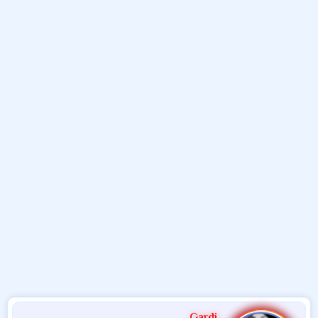
و
ء
ع