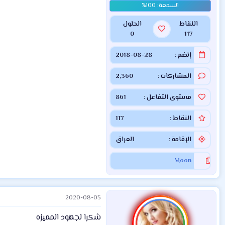
النقاط
الحلول
0
117
إنضم
2018-08-28
المشاركات
2,360
مستوى التفاعل
861
النقاط
117
الإقامة
العراق
Moon
2020-08-05
شكرا لجهود المميزه