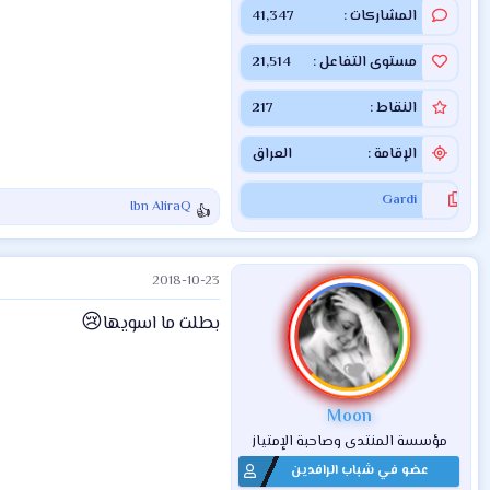
المشاركات
41,347
مستوى التفاعل
21,514
النقاط
217
الإقامة
العراق
Gardi
Ibn AliraQ
ا
ل
ت
2018-10-23
ف
ا
😢
بطلت ما اسويها
ع
ل
ا
ت
:
Moon
مؤسسة المنتدى وصاحبة الإمتياز
عضو في شباب الرافدين