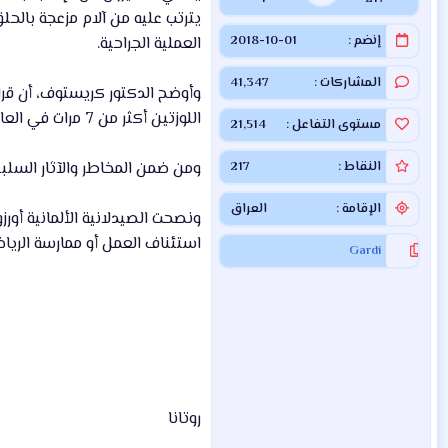
يترتب عليه من آلام مزعجة بالحل
إنضم
2018-10-01
العملية الجراحية.
المشاركات
41,347
اللوزتين أكثر من 7 مرات في العام.
مستوى التفاعل
21,514
النقاط
217
ومن ضمن المخاطر والآثار السلبية 
الإقامة
العراق
ونصحت الصيدلانية الألمانية أورزو
استئناف العمل أو ممارسة الرياض
Gardi
روتانا