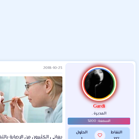
ض
د
ت
و
ء
ع
2018-10-23
Gardi
المديرة .
النقاط
الحلول
يعاني الكثيرون من الإصابة بالتها
1
217