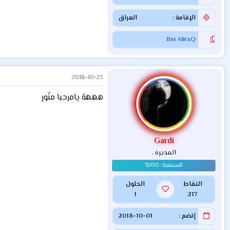
الإقامة
العراق
Ibn AliraQ
2018-10-23
ههههً يامرحبا منًور
Gardi
المديرة .
النقاط
الحلول
1
217
إنضم
2018-10-01