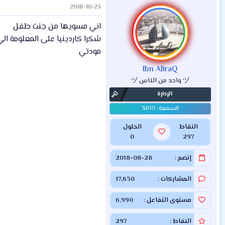
2018-10-23
اني مسويها من جنت طفل
شكرا كاردينيا على المعلومة ال
مودتي
Ibn AliraQ
ヅ واحد من الناس ヅ
الإدارة
النقاط
الحلول
0
297
إنضم
2018-08-28
المشاركات
17,630
مستوى التفاعل
6,990
النقاط
297