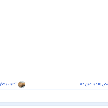
أطباء يحذّر