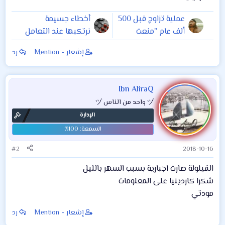
عملية تزاوج قبل 500
أخطاء جسيمة
ألف عام "منعت
نرتكبها عند التعامل
انقراض البشر"
مع الدواء
إشعار - Mention
رد
Ibn AliraQ
ヅ واحد من الناس ヅ
الإدارة
#2
2018-10-16
القيلولة صارت اجبارية بسبب السهر بالليل
شكرا كاردينيا على المعلومات
مودتي
إشعار - Mention
رد