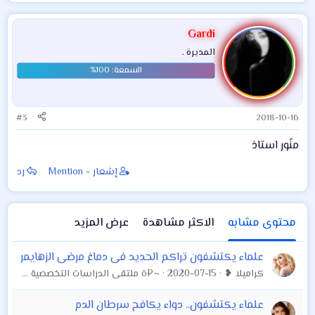
Gardi
المديرة .
#3
2018-10-16
منًور استاذ
إشعار - Mention
رد
محتوى مشابه
الاكثر مشاهدة
عرض المزيد
علماء يكتشفون تراكم الحديد فى دماغ مرضى الزهايمر
كراميلا ❥
2020-07-15
~¤ô ملتقى الدراسات التخصصية ô¤~
علماء يكتشفون.. دواء يكافح سرطان الدم