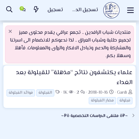
تسجيل الدخول
تسجيل
منتديات شباب الرافدين .. تجمع عراقي يقدم محتوى مميز
لجميع طلبة وشباب العراق .. لذا ندعوكم للانضمام الى اسرتنا
والمشاركة والدعم وتبادل الافكار والرؤى والمعلومات. فأهلاَ
وسهلاَ بكم.
علماء يكتشفون نتائج “مذهلة” للقيلولة بعد
الغداء
ب
ت
ا
ا
ا
1K
2
2018-10-16
Gardi
القيلولة
فوائد القيلولة
ا
ا
ل
ل
ل
قيلولة
مضار القيلولة
د
ر
ر
م
و
ئ
ي
د
ش
س
~¤ô ملتقى الدراسات التخصصية ô¤~
ا
خ
و
ا
و
ل
ا
د
ه
م
م
ل
د