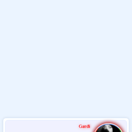
و
ب
ا
ض
د
ت
و
ء
ع
Gardi