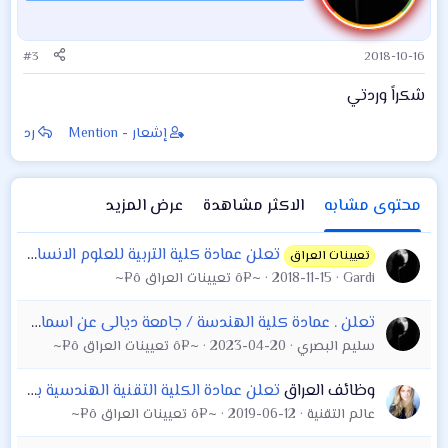
#3
2018-10-16
شكراً وردتي
إشعار - Mention
رد
محتوى مشابه
الاكثر مشاهدة
عرض المزيد
تعلن عمادة كلية التربية للعلوم الانسانية جامعة واسط
تعيينات العراق
Gardi
2018-11-15
~¤ô تعيينات العراق ô¤~
تعلن . عمادة كلية الهندسة / جامعة ديالى عن اسماء المرشحين المتقدمين بصفة محاضر خارجي او عقد مسائي من حملة الشهادات العليا والبكالوريوس
سليم البصري
2023-04-20
~¤ô تعيينات العراق ô¤~
وظائف العراق
تعلن عمادة الكلية التقنية الهندسية بغداد عن حاجتها الاختصاصات المدرجة ادناه ومن حملة (الماجستير والدكتواره
عالم التقنية
2019-06-12
~¤ô تعيينات العراق ô¤~