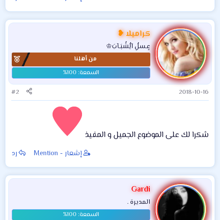
في مديرية تربية
المثنى 15/10/2018
كراميلا ❥
عٍـسلُِ آلُِشُبَـآبَ♔
من أهلنا
#2
2018-10-16
شكرا لك على الموضوع الجميل و المفيذ
إشعار - Mention
رد
Gardi
المديرة .