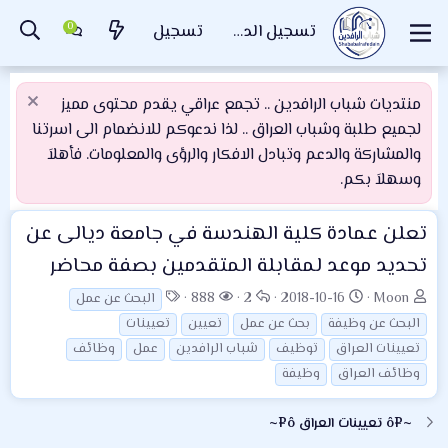
تسجيل الدخول
تسجيل
منتديات شباب الرافدين .. تجمع عراقي يقدم محتوى مميز
لجميع طلبة وشباب العراق .. لذا ندعوكم للانضمام الى اسرتنا
والمشاركة والدعم وتبادل الافكار والرؤى والمعلومات. فأهلاَ
وسهلاَ بكم.
تعلن عمادة كلية الهندسة في جامعة ديالى عن
تحديد موعد لمقابلة المتقدمين بصفة محاضر
ب
ت
ا
ا
ا
888
2
2018-10-16
Moon
البحث عن عمل
ا
ا
ل
ل
ل
البحث عن وظيفة
بحث عن عمل
تعيين
تعيينات
د
ر
ر
م
و
تعيينات العراق
توظيف
شباب الرافدين
عمل
وظائف
ئ
ي
د
ش
س
وظائف العراق
وظيفة
ا
خ
و
ا
و
ل
ا
د
ه
م
~¤ô تعيينات العراق ô¤~
م
ل
د