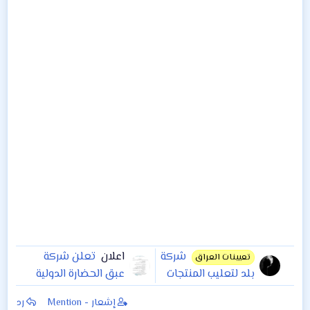
شركة
اعلان
تعلن شركة
تعيينات العراق
بلد لتعليب المنتجات
عبق الحضارة الدولية
الغذائية في
في بغداد عن حاجتها
إشعار - Mention
رد
#صلاح_الدين بحاجة
الى محاسب