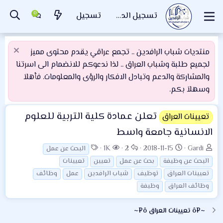
تسجيل الدخول
تسجيل
منتديات شباب الرافدين .. تجمع عراقي يقدم محتوى مميز
لجميع طلبة وشباب العراق .. لذا ندعوكم للانضمام الى اسرتنا
والمشاركة والدعم وتبادل الافكار والرؤى والمعلومات. فأهلاَ
وسهلاَ بكم.
تعلن عمادة كلية التربية للعلوم
تعيينات العراق
الانسانية جامعة واسط
ب
ت
ا
ا
ا
1K
2
2018-11-15
Gardi
البحث عن عمل
ا
ا
ل
ل
ل
البحث عن وظيفة
بحث عن عمل
تعيين
تعيينات
د
ر
ر
م
و
تعيينات العراق
توظيف
شباب الرافدين
عمل
وظائف
ئ
ي
د
ش
س
وظائف العراق
وظيفة
ا
خ
و
ا
و
ل
ا
د
ه
م
~¤ô تعيينات العراق ô¤~
م
ل
د