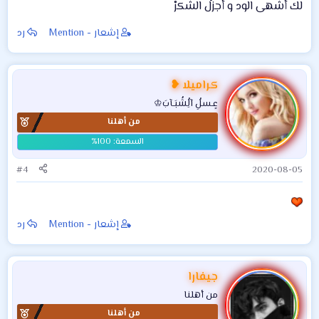
لك أشهى الود و أجزلْ الشكرْ
إشعار - Mention
رد
كراميلا ❥
عٍـسلُِ آلُِشُبَـآبَ♔
من أهلنا
#4
2020-08-05
إشعار - Mention
رد
جيفارا
من أهلنا
من أهلنا