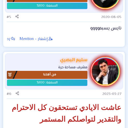
#5
2020-08-05
نايس يسبموووو
إشعار - Mention
رد
سليم البصري
مشرف مساحة حرة
من أهلنا
#6
2023-03-27
عاشت الايادي تستحقون كل الاحترام
والتقدير لتواصلكم المستمر