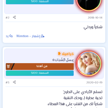
#2
2018-10-14
شكراً وردتي
إشعار - Mention
رد
كراميلا ❥
عٍـسلُِ آلُِشُبَـآبَ♔
من أهلنا
#3
2020-02-19
تسلم الأيادي على الطرح’
تحية عطرة لِـ روحك النقية
شكراً لك من القلب على هذآ العطاء