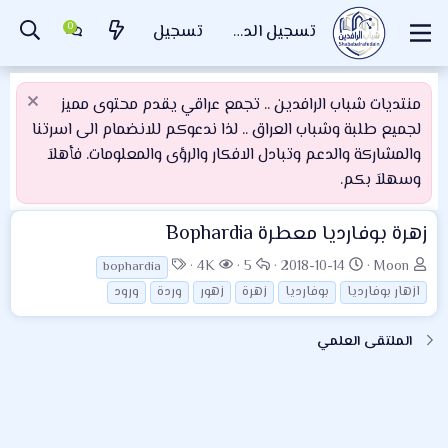
تسجيل الدخول
تسجيل
منتديات شباب الرافدين .. تجمع عراقي يقدم محتوى مميز
لجميع طلبة وشباب العراق .. لذا ندعوكم للانضمام الى اسرتنا
والمشاركة والدعم وتبادل الافكار والرؤى والمعلومات. فأهلاَ
وسهلاَ بكم.
زهرة بوفارديا معطرة Bophardia
ب
ت
ا
ا
ا
4K
5
2018-10-14
Moon
bophardia
ا
ا
ل
ل
ل
ازهار بوفارديا
بوفارديا
زهرة
زهور
وردة
ورود
د
ر
ر
م
و
ئ
ي
د
ش
س
الملتقى العلمي
ا
خ
و
ا
و
ل
ا
د
ه
م
م
ل
د
و
ب
ا
ض
د
ت