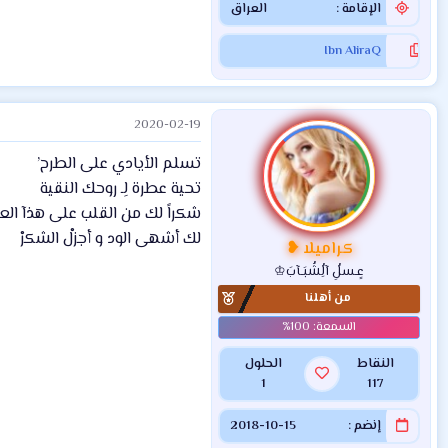
الإقامة
العراق
Ibn AliraQ
2020-02-19
تسلم الأيادي على الطرح’
تحية عطرة لِـ روحك النقية
شكراً لك من القلب على هذآ الع
لك أشهى الود و أجزلْ الشكرْ
كراميلا ❥
عٍـسلُِ آلُِشُبَـآبَ♔
من أهلنا
النقاط
الحلول
1
117
إنضم
2018-10-15