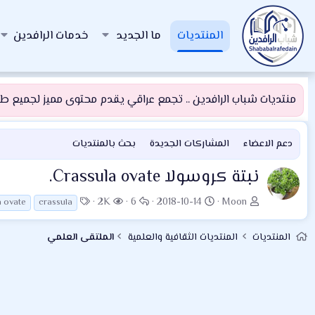
المنتديات
ما الجديد
خدمات الرافدين
منتديات شباب الرافدين .. تجمع عراقي يقدم محتوى مميز لجميع طلبة
دعم الاعضاء
المشاركات الجديدة
بحث بالمنتديات
نبتة كروسولا Crassula ovate.
ب
ت
ا
ا
ا
2K
6
2018-10-14
Moon
a ovate
crassula
ا
ا
ل
ل
ل
د
ر
ر
م
و
المنتديات
المنتديات الثقافية والعلمية
الملتقى العلمي
ئ
ي
د
ش
س
ا
خ
و
ا
و
ل
ا
د
ه
م
م
ل
د
و
ب
ا