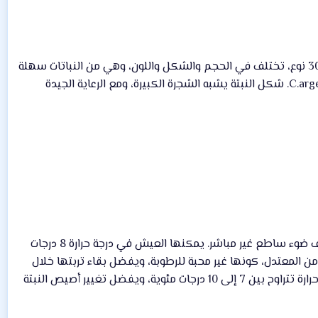
اسمها العلمي Crassula ovate. هذه النبتة من النباتات العصارية، وجنس الكروسولا يشمل ما يقارب 300 نوع، تختلف في الحجم والشكل واللون، وهي من النباتات سهلة
الرعاية، وكذلك يمكن إكثارها بسهولة، وقد تجد هذه النبتة بمسميات أخرى مثل: C.portulacea أو C.argentea. شكل النبتة يشبه الشجرة الكبيرة، ومع الرعاية الجيدة
تتحمل النبتة جفاف الهواء، وتحب الضوء الساطع المباشر (أشعة الشمس) في الشتاء فقط، وفي الصيف ضوء ساطع غير مباشر. يمكنها العيش في درجة حرارة 8 درجات
ل من المعتدل، كونها غير محبة للرطوبة، ويفضل بقاء تربتها خلال
الشتاء شبه جافة، وتسمد خلال الصيف بسماد سائل مخفف. تمر بفترة سكون خلال الشتاء وتحت درجة حرارة تتراوح بين 7 إلى 10 درجات مئوية، ويفضل تغيير أصيص النبتة