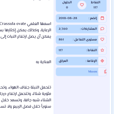
النقاط
الحلول
0
117
إنضم
2018-08-28
المشاركات
2,360
يمكن أن يصل ارتفاع النبات إلى 1 متر.
مستوى التفاعل
861
النقاط
117
الإقامة
العراق
العناية به
Moon
مئوية شتاءً، وتتحمل ارتفاع درجا
سنوياً خلال فصل الربيع ولا تسقى