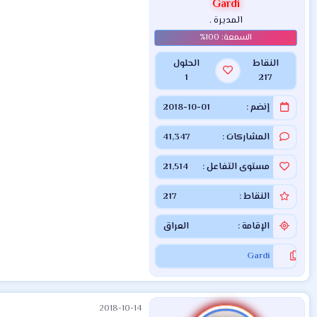
Gardi
المديرة .
النقاط
الحلول
1
217
إنضم
2018-10-01
المشاركات
41,347
مستوى التفاعل
21,514
النقاط
217
الإقامة
العراق
Gardi
2018-10-14