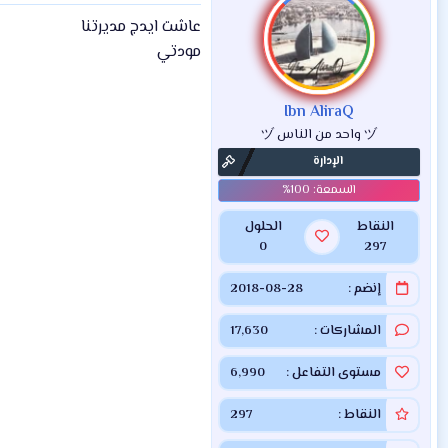
عاشت ايدج مديرتنا
مودتي
Ibn AliraQ
ヅ واحد من الناس ヅ
الإدارة
النقاط
الحلول
0
297
إنضم
2018-08-28
المشاركات
17,630
مستوى التفاعل
6,990
النقاط
297