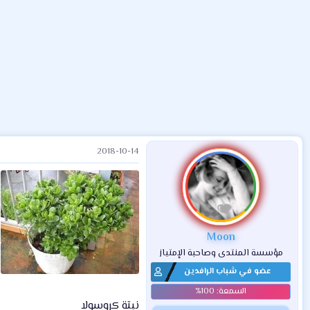
ض
د
ت
و
ء
ع
2018-10-14
Moon
مؤسسة المنتدى وصاحبة الإمتياز
عضو في شباب الرافدين
نبتة كروسولا