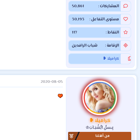
المشاركات
50,861
مستوى التفاعل
30,193
النقاط
117
الإقامة
شباب الرافدين
كراميلا ❥
2020-08-05
كراميلا ❥
عٍـسلُِ آلُِشُبَـآبَ♔
من أهلنا