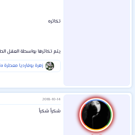
تكاثره
يتم تكاثرها بواسطة العقل الطرفي
زهرة بوفارديا معطرة Bophardia
2018-10-14
شكراً شكراً