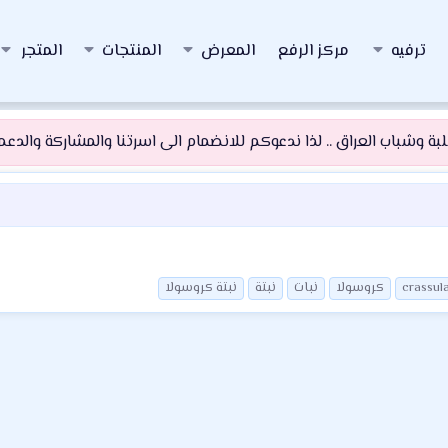
ترفيه
مركز الرفع
المعرض
المنتجات
المتجر
 وشباب العراق .. لذا ندعوكم للانضمام الى اسرتنا والمشاركة والدعم و
crassul
كروسولا
نبات
نبتة
نبتة كروسولا