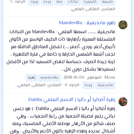
الردود: 5
طبيعة
كليتوريا
نباتات
نبتة
وردة
ورود
المنتدى:
الملتقى العلمي
زهور مانديفيلا : Mandevilla
مانديفيلا ......... اسمها العلمي : Mandevilla من النباتات
المتسلقة المميزة بأزهارها ذات الطيف الواسع من الألوان
(أبيض،أحمر ،وردي ،أصفر......) تفضل المناطق الدافئة مع
تجنب أشعة الشمس الحارقة و خاصة في فترة الظهيرة ،
تربة جيدة الصرف ،حساسة لنقص التسميد لذا من الأفضل
تسميدها بشكل دوري كل...
Moon
الموضوع
2018-10-04
mandevilla
زهرة
الردود: 4
المنتدى:
الملتقى العلمي
مانديفيلا
وردة
زهرة ﺃﺿﺎﻟﻴﺎ ﺃﻭ ﺩﺍﻟﻴﺎ ‏( ﺍﻻﺳﻢ ﺍﻟﻌﻠﻤﻲ Dahlia
زهرة ﺃﺿﺎﻟﻴﺎ ﺃﻭ ﺩﺍﻟﻴﺎ ‏( ﺍﻻﺳﻢ ﺍﻟﻌﻠﻤﻲ Dahlia: ‏) ﻫﻮ ﺟﻨﺲ
ﻧﺒﺎﺗﻲ ﻳﺘﺒﻊ ﻓﺼﻴﻠﺔ ﺍﻟﻨﺠﻤﻴﺔ ﻣﻦ ﺭﺗﺒﺔ ﺍﻟﻨﺠﻤﻴﺎﺕ ‏، ﻭﻫﻲ
ﺻﻨﻒ ﺷﺎﺋﻊ ﻣﻦ ﺍﻷﺯﻫﺎﺭ ﻣﻮﻃﻨﻪ ﺍﻷﺻﻠﻲ ﺍﻟﻤﻜﺴﻴﻚ ﻭﻣﻨﻪ
ﺃﺷﻜﺎﻝ ﻋﺪﻳﺪﺓ وهذه الزهرة باللون الأحمر والأبيض ، ﻭﻫي