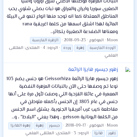
النباتات المزهرة موطنها الاصلي شرق اوروبا وٱسيا
الصغرى سوريا وايران والعراق هو نبات بصلي شتوي يحب
المناطق المعتدلة كما انه توجد منها انواع تنمو في البيئة
المائية لهذا اشتق اسمها من كلمة اغريقية rana
ومعناها الضفدعة الصغيرة يتكاثر...
Moon
الموضوع
2018-09-23
الزهرة الفارسية
الردود: 4
المنتدى:
الملتقى
الوردة الفارسية
زهرة
وردة
العلمي
زهور جيسور هايزا الرائعة
زهور جيسور هايزا الرائعة Geissorhiza هو جنس يضم 103
نوعا تم وصفها حتى الآن بالنباتات المزهرة النفضية
المعمرة في عائلة القزحية التي وصفت لأول مرة على أنها
جنس في عام 1803. إن الجنس بأكمله متوطن في
مقاطعة كيب غرب أفريقيا الجنوبية. يشتق اسم الجنس
من الكلمة اليونانية geisson ، وهذا يعني "البلاط" ، و...
Moon
الموضوع
2018-09-17
جيسور
زهرة
زهرة
الهايزا
الردود: 3
المنتدى:
الملتقى العلمي
زهور
هايزا