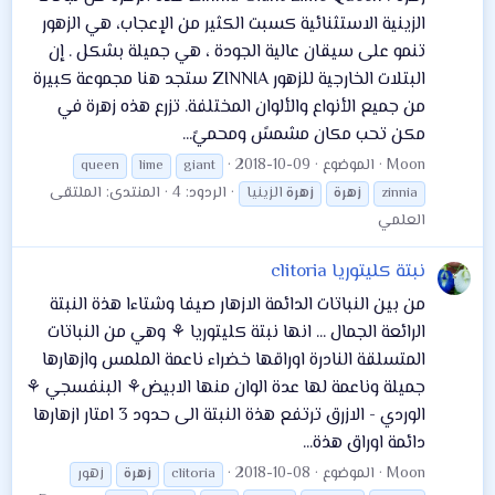
الزينية الاستثنائية كسبت الكثير من الإعجاب، هي الزهور
تنمو على سيقان عالية الجودة ، هي جميلة بشكل . إن
البتلات الخارجية للزهور ZINNIA ستجد هنا مجموعة كبيرة
من جميع الأنواع والألوان المختلفة. تزرع هذه زهرة في
مكن تحب مكان مشمسً ومحميً...
Moon
الموضوع
2018-10-09
queen
lime
giant
الردود: 4
المنتدى:
الملتقى
zinnia
زهرة
زهرة
الزينيا
العلمي
نبتة كليتوريا clitoria
من بين النباتات الدائمة الازهار صيفا وشتاءا هذة النبتة
الرائعة الجمال ... انها نبتة كليتوريا ⚘ وهي من النباتات
المتسلقة النادرة اوراقها خضراء ناعمة الملمس وازهارها
جميلة وناعمة لها عدة الوان منها الابيض⚘ البنفسجي ⚘
الوردي - الازرق ترتفع هذة النبتة الى حدود 3 امتار ازهارها
دائمة اوراق هذة...
Moon
الموضوع
2018-10-08
clitoria
زهرة
زهور