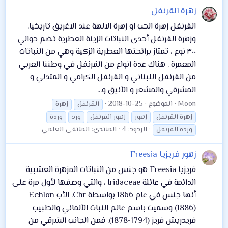
زهرة القرنفل
القرنفل زهرة الحب او زهرة الالهة عند الاغريق تاريخيا.
وزهرة القرنفل أحدى النباتات الزينة العطرية تضم حوالي
٣٠٠ نوع ، تمتاز برائحتها العطرية الزكية وهي من النباتات
المعمرة . هناك عدة انواع من القرنفل في وطننا العربي
من القرنفل اللبناني و القرنفل الكرامي و المتدلي و
المشرقي والمشعر و الأنيق و...
Moon
الموضوع
2018-10-25
القرنفل
زهرة
زهرة
القرنفل
زهور
زهور القرنفل
ورد
وردة
الردود: 4
المنتدى:
الملتقى العلمي
وردة القرنفل
زهور فريزيا Freesia
فريزيا Freesia هو جنس من النباتات المزهرة العشبية
الدائمة في عائلة Iridaceae ، والتي وصفها لأول مرة على
أنها جنس في عام 1866 بواسطة Chr. الأب Echlon
(1886) وسميت باسم عالم النبات الألماني والطبيب
فريدريش فريز (1794-1878). فمن الجانب الشرقي من