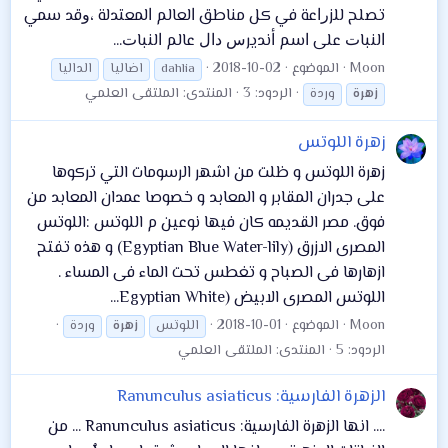
تصلح ﻟﻠﺰﺭﺍﻋﺔ ﻓﻲ ﻛﻞ ﻣﻨﺎﻃﻖ ﺍﻟﻌﺎﻟﻢ ﺍﻟﻤﻌﺘﺪﻟﺔ ،ﻭﻗﺪ ﺳﻤﻲ
ﺍﻟﻨﺒﺎﺕ ﻋﻠﻰ ﺍﺳﻢ ﺃﻧﺪﻳﺮﺱ ﺩﺍﻝ ﻋﺎﻟﻢ ﺍﻟﻨﺒﺎﺕ...
Moon
الموضوع
2018-10-02
dahlia
اضاليا
الداليا
الردود: 3
المنتدى:
الملتقى العلمي
زهرة
وردة
زهرة اللوتس
زهرة اللوتس و ظلت من اشهر الرسومات التي تركوها
على جدران المقابر و المعابد و خصوصا عمدان المعابد من
فوق. مصر القديمه كان فيها نوعين م اللوتس :اللوتس
المصرى الازرق (Egyptian Blue Water-lily) و هذه تفتح
ازهارها فى الصباح و تغطس تحت الماء فى المساء .
اللوتس المصرى الابيض (Egyptian White...
Moon
الموضوع
2018-10-01
اللوتس
زهرة
وردة
الردود: 5
المنتدى:
الملتقى العلمي
الزهرة الفارسية: Ranunculus asiaticus
.... انها الزهرة الفارسية: Ranunculus asiaticus ... من