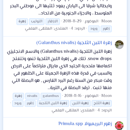
وايطاليا شرقا الى اليابان يعود ثلثيها الى موطني البحر
المتوسط ، والاجزاء الجنوبية من الاتحاد...
Moon
الموضوع
2018-11-29
الازهار
التوليب
زهرة
الردود: 4
المنتدى:
الملتقى العلمي
زهور
ورود
زهرة اللبن الثلجية (Galanthus nivalis)
زهرة اللبن الثلجية (Galanthus nivalis) والاسم الانجليزي
snow drops. تلك هي زهرة اللبن الثلجية تنمو وتتفتح
اكمامها متحدية الجليد الذي مايزال متراكماً على الارض
والسبب في قدرة هذه الزهرة الجميلة على الظهور في
وقت مبكر من السنة رغم البرد القارس , هو البصلة التي
منها تنبت . ترقد البصلة في التربة...
Moon
الموضوع
2018-11-16
galanthus
nivalis
زهرة
زهرة
الثلج
زهرة
اللبن
زهرة
اللبن الثلجية
زهور
ورود
الردود: 4
المنتدى:
الملتقى العلمي
زهور البريميولا Primula.spp