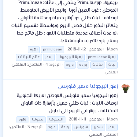
بريميولا Primula.spp ينتمي إلى عائلة: Primulceae
الموطن : غرب الصين أوربا ،والبحر الأبيض المتوسط.
اوصافه : نبات ظلي ذو أزهار جميلة ومختلفة الألوان ،
يتكاثر البذور خلال فصل الربيع وبواسطة تقسيم النبات
،له عدت أصناف عديدة متطلبات النمو : ظل فاتح جدا
ومناخ بارد 10درجة مئويةشتاءا...
Moon
الموضوع
2018-11-12
primulceae
زهرة
زهرة
primulceae
زهرة
البريميولا
زهور
عالم النباتات
الردود: 4
المنتدى:
الملتقى
نبات
نباتات
وردة
ورود
العلمي
زهور البيجونيا سمير فلورنس
زهور البيجونيا سمير فلورنس الموطن امريكا الجنوبية
اوصاف النبات : نبات ظلي جميل بأزهارة ذات الالوان
المختلفة ، يزهر في الربيع الى ايلول.
Moon
الموضوع
2018-11-11
البيجونيا
بيجونيا
زهرة
الردود: 3
المنتدى:
زهور
سمير
فلورنس
وردة
ورود
الملتقى العلمي