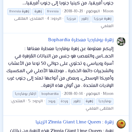
جنوب أفريقيا، من كينيا جنوبا إلى جنوب أفريقيا،...
Moon
الموضوع
2018-10-21
freesia
زهرة
زهرة
freesia
الردود: 4
المنتدى:
الملتقى
زهرة
فريزيا
زهور
فريزيا
العلمي
زهرة بوفارديا معطرة Bophardia
إليكم معلومة عن زهرة بوفارديا معطرة معناها :
الحمـــاس والتعصب هو جنس من النباتات المُزهرة في
أسرة روبياسي و تحتوي على حوالي 50 نوعا من الأعشاب
والشجيرات دائمة الخضرة .. موطنها الأصلي في المكسيك
وأمريكا الوسطى، وبعض من أنواعها تمتد إلى جنوب غرب
الولايات المتحدة . من ألوان هذه الزهرة...
Moon
الموضوع
2018-10-14
bophardia
ازهار بوفارديا
الردود: 5
المنتدى:
بوفارديا
زهرة
زهور
وردة
ورود
الملتقى العلمي
زهرة : Zinnia Giant Lime Queen الزينيا
زهرة : Zinnia Giant Lime Queen هذه الزهرة من نباتات