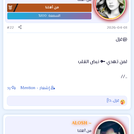
من أهلنا
#22
2026-04-01
@غزل
لمن تهدي 🔑 نبض القلب
.. //
إشعار - Mention
رد
غزل..ᥫ᭡
ا
ل
ت
ف
ALOSH ~
ا
من أهلنا
ع