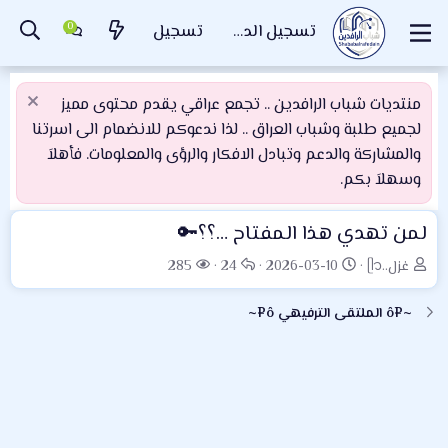
تسجيل الدخول
تسجيل
منتديات شباب الرافدين .. تجمع عراقي يقدم محتوى مميز
لجميع طلبة وشباب العراق .. لذا ندعوكم للانضمام الى اسرتنا
والمشاركة والدعم وتبادل الافكار والرؤى والمعلومات. فأهلاَ
وسهلاَ بكم.
لمن تهدي هذا المفتاح …؟؟🔑
ب
ت
ا
ا
غزل..ᥫ᭡
2026-03-10
24
285
ا
ا
ل
ل
د
ر
ر
م
~¤ô الملتقى الترفيهي ô¤~
ئ
ي
د
ش
ا
خ
و
ا
ل
ا
د
ه
م
ل
د
و
ب
ا
ض
د
ت