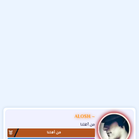
و
ء
ع
ALOSH ~
من أهلنا
من أهلنا