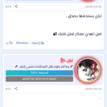
#24
2026-04-10
لكن يستحقها بصدق ..
لمن تهدي مفتاح قفل قلبك 🔐
إشعار - Mention
رد
غزل..ᥫ᭡
💕 وكأنكِ زهرهَ ڪلٰ الٓفراشَاتَ تنتمي إليكِ .💕
العضو الاكثر تفاعلاً هذا الشهر
#25
2026-06-01
-