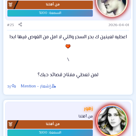
من أهلنا
ل
ا
ت
:
#23
2026-04-01
اعطيه لعينين ك بحر السحر والتي لا امل من الغوص فيها ابدا
\
لمن تعطي مفتاح قصائد حبك؟​
إشعار - Mention
رد
زهور
من أهلنا
من أهلنا