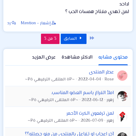
لااحد
لمن تهدي مفتاح همسات الحب ؟
إشعار - Mention
رد
الأول
السابق
3 من 3
محتوى مشابه
الاكثر مشاهدة
عرض المزيد
عطر المنتدى
Rose
2022-04-04
~¤ô الملتقى الترفيهي ô¤~
املأ الفراغ باسم العضو المناسب.
زهور
2022-06-12
~¤ô الملتقى الترفيهي ô¤~
لمن ترفعون الكرت الأحمر
زهور
2026-07-09
~¤ô الملتقى الترفيهي ô¤~
آخر اعجاب او تفاعل بالمنتدى من منو حصلته؟؟