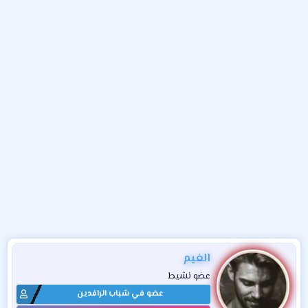
و
ء
ع
الغيم
عضو نشيط
عضو في شباب الرافدين