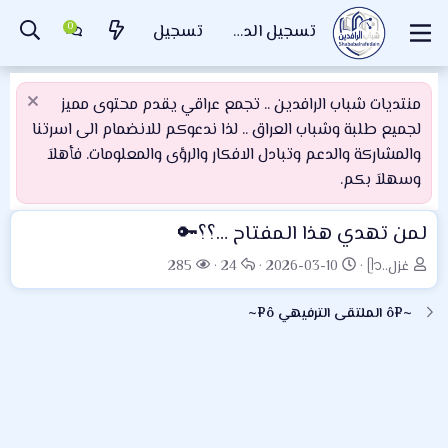
تسجيل الدخول
تسجيل
منتديات شباب الرافدين .. تجمع عراقي يقدم محتوى مميز
لجميع طلبة وشباب العراق .. لذا ندعوكم للانضمام الى اسرتنا
والمشاركة والدعم وتبادل الافكار والرؤى والمعلومات. فأهلاَ
وسهلاَ بكم.
لمن تهدي هذا المفتاح …؟؟🔑
ب
ت
ا
ا
غزل..ᥫ᭡
2026-03-10
24
285
ا
ا
ل
ل
د
ر
ر
م
~¤ô الملتقى الترفيهي ô¤~
ئ
ي
د
ش
ا
خ
و
ا
ل
ا
د
ه
م
ل
د
و
ب
ا
ض
د
ت