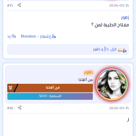
:
#15
2026-03-15
زهور
مفتاح الطيبة لمن ؟
إشعار - Mention
رد
غزل..ᥫ᭡
و
زهور
ا
ل
ت
ف
زهور
ا
من أهلنا
ع
من أهلنا
ل
ا
ت
:
#16
2026-03-15
لـ