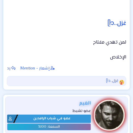
غزل..ᥫ᭡
لمن تهدي مفتاح
الإخلاص
إشعار - Mention
رد
غزل..ᥫ᭡
ا
ل
ت
ف
الغيم
ا
عضو نشيط
ع
عضو في شباب الرافدين
ل
ا
ت