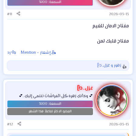
#11
2026-03-13
مفتاح الامان للغيم
مفتاح قلبك لمن
إشعار - Mention
رد
زهور
و
غزل..ᥫ᭡
ا
ل
ت
ف
غزل..ᥫ᭡
ا
💕 وكأنكِ زهرهَ ڪلٰ الٓفراشَاتَ تنتمي إليكِ .💕
ع
ل
ا
العضو الاكثر تفاعلاً هذا الشهر
ت
:
#12
2026-03-13