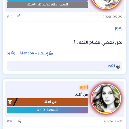
العضو الاكثر تفاعلاً هذا الشهر
#19
2026-03-29
زهور
لمن تعطي مفتاح الثقه . ؟
إشعار - Mention
رد
زهور
ا
ل
ت
ف
زهور
ا
من أهلنا
ع
من أهلنا
ل
ا
ت
:
#20
2026-03-31