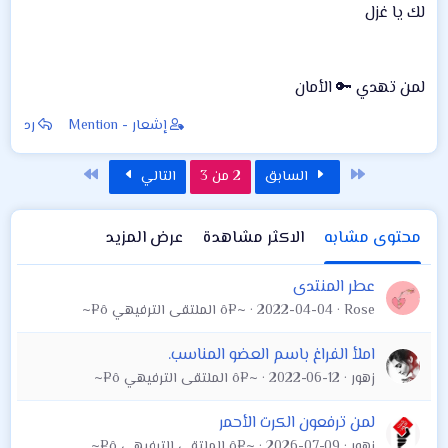
لك يا غزل
لمن تهدي 🔑 الأمان
إشعار - Mention
رد
الأول
الاخير
السابق
2 من 3
التالي
محتوى مشابه
الاكثر مشاهدة
عرض المزيد
عطر المنتدى
Rose
2022-04-04
~¤ô الملتقى الترفيهي ô¤~
املأ الفراغ باسم العضو المناسب.
زهور
2022-06-12
~¤ô الملتقى الترفيهي ô¤~
لمن ترفعون الكرت الأحمر
زهور
2026-07-09
~¤ô الملتقى الترفيهي ô¤~