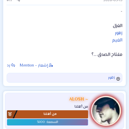
#17
2026-03-15
-
الغزل
زهور
الغيم
مفتاح الصدق …؟
إشعار - Mention
رد
زهور
ا
ل
ت
ف
ALOSH ~
ا
من أهلنا
ع
من أهلنا
ل
ا
ت