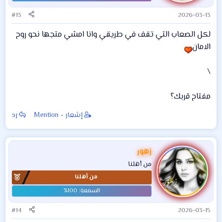
ت
:
#13
2026-03-13
لكل الصعاب التي تقف في طريقي وانا امشي متجها نحو روح
الامان
\
مفتاح قربك؟
إشعار - Mention
رد
زهور
من أهلنا
من أهلنا
#14
2026-03-15