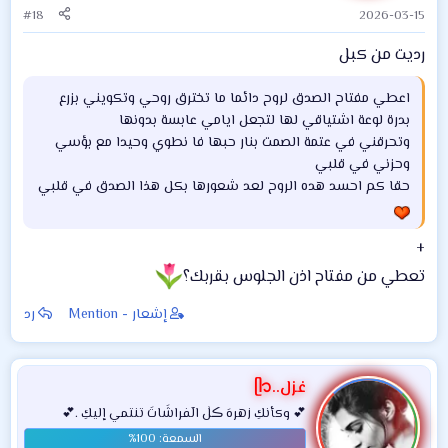
:
#18
2026-03-15
رديت من كبل
اعطي مفتاح الصدق لروح دائما ما تخترق روحي وتكويني بزرع
بدرة لوعة اشتياقي لها لتجعل ايامي عابسة بدونها
وتحرقني في عتمة الصمت بنار حبها فا نطوي وحيدا مع بؤسي
وحزني في قلبي
حقا كم احسد هده الروح لعد شعورها بكل هذا الصدق في قلبي
+
تعطي من مفتاح اذن الجلوس بقربك؟
إشعار - Mention
رد
غزل..ᥫ᭡
💕 وكأنكِ زهرهَ ڪلٰ الٓفراشَاتَ تنتمي إليكِ .💕