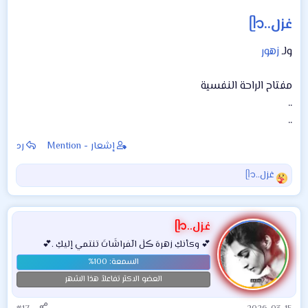
غزل..ᥫ᭡
ولـ
زهور
مفتاح الراحة النفسية
..
..
إشعار - Mention
رد
غزل..ᥫ᭡
ا
ل
ت
ف
غزل..ᥫ᭡
ا
💕 وكأنكِ زهرهَ ڪلٰ الٓفراشَاتَ تنتمي إليكِ .💕
ع
ل
ا
العضو الاكثر تفاعلاً هذا الشهر
ت
: