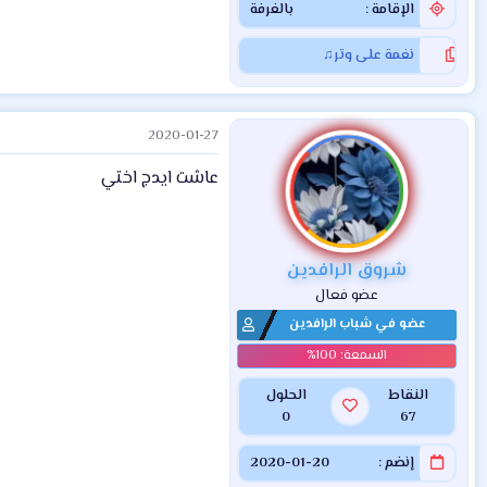
الإقامة
بالغرفة
نغمة على وتر♫
2020-01-27
عاشت ايدج اختي
شروق الرافدين
عضو فعال
عضو في شباب الرافدين
النقاط
الحلول
0
67
إنضم
2020-01-20