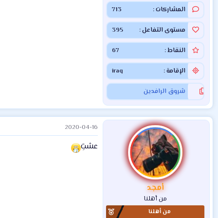
المشاركات
713
مستوى التفاعل
395
النقاط
67
الإقامة
iraq
شروق الرافدين
2020-04-16
عشتِ
أمجد
من أهلنا
من أهلنا