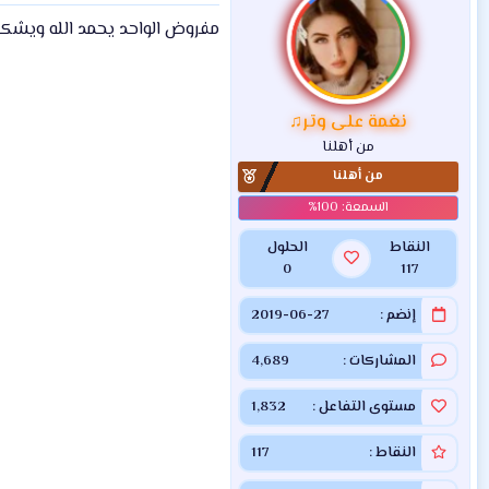
ا
مفروض الواحد يحمد الله ويشكر
ع
ل
ا
ت
:
نغمة على وتر♫
من أهلنا
من أهلنا
النقاط
الحلول
0
117
إنضم
2019-06-27
المشاركات
4,689
مستوى التفاعل
1,832
النقاط
117