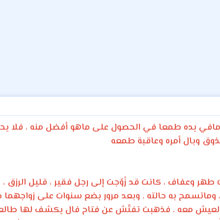
في يده طمعا في الحصول على ماهو أفضل منه ، فلا يحص
يذوق وبال أمره وعاقبة طمعه
 طهر وعفاف ، كانت قد زُوّجت إلى رجل فقير ، قليل الرزق ، 
ماتسمح به حالته . وبعد مرور بضع سنوات على زواجهما ضا
العيش معه . فذهبت تفتّش عن فتاح فال يكشف لها طالعها