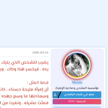
ض
د
ت
و
ء
ع
2018-09-24
يضرب للشخص الذي يترك ما
يده ، فيخسر هذا وذاك ، و
قصة المثل :
Moon
مؤسسة المنتدى وصاحبة الإمتياز
أن إمرأة مليحة حسناء ، ذات
عضو في شباب الرافدين
وسعادتها ما وسع جهده ، و
فملّت عشرته ، ونفرت من 