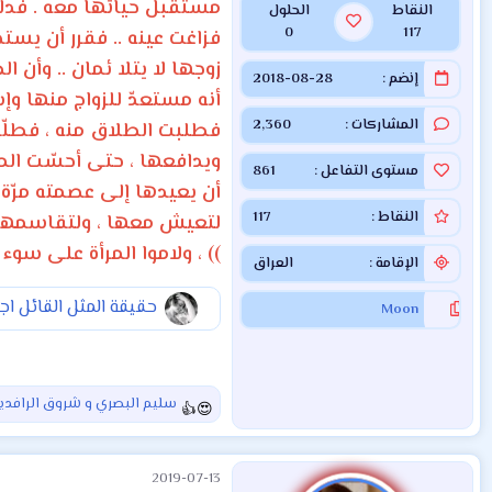
مستقبل حياتها معه . فدلّ
النقاط
الحلول
0
117
فزاغت عينه .. فقرر أن يست
زوجها لا يتلا ئمان .. وأن
إنضم
2018-08-28
أنه مستعدّ للزواج منها وإ
المشاركات
2,360
فطلبت الطلاق منه ، فطلّقه
ويدافعها ، حتى أحسّت المر
مستوى التفاعل
861
أن يعيدها إلى عصمته مرّة أ
النقاط
117
لتعيش معها ، ولتقاسمها قس
)) ، ولاموا المرأة على سو
الإقامة
العراق
حقيقة المثل القائل اج
Moon
سليم البصري
و
شروق الرافدي
ا
ل
ت
2019-07-13
ف