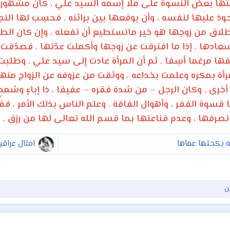
تها بعض النسوة على ملا إسمه السيد علي ، كان مشهورا بق
حوذ عليها لنفسه ، وأن يوقعها بين براثنه . فحسِب لها الن
 الطلاق من زوجها هو خير ماتستطيع أن تفعله ، وإن كان الط
سعادها ، إذا ما افترقت عن زوجها وأكملت عدّتها . فصدّقت
ا مرغما أسِفا . ثم أن المرأة عادت إلى سيد علي ، وطلبت م
أة بمكره وعلمت بخداعه ، ووثقت من عزوفه عن الزواج منها ،
خرى . وكان الرجل – من شدة فقره – عفيفا ، ذا إباءٍ وشممٍ 
وة الفقر ، وأهوال الفاقة . وعلم الناس بذلك الأمر ، فقا
ء تصرفها ، وعدم قناعتها بما قسم الله تعالى لها من رزق .
ه يكحلها عماها
امثال عراق
ن