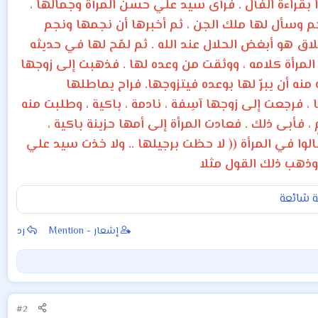
راءة الفأْل . فرأى سيد علي حسن المرأة وجمالها ،
جم وسأل لها ملك الجن ، ثم أخبرها أن نجمها ونجم
لاق هو أبغض الحلال عند الله . ثم لمّح لها في حديثه
 المرأة كلامه ، ووثقت من وعده لها . فذهبت إلى زوجها
نه أن يبرّ لها بوعده فيتزوجها. فراح يماطلها
 فرجعت إلى زوجها آسِفة ، نادمة ، باكية ، وطلبت منه
، فأبى ذلك . فعادت المرأة إلى أمها حزينة باكية ،
لوا في المرأة (( لا حظت برجيلها .. ولا خذت سيد علي
 وذهب ذلك القول مثلا
ية شائعة
إشعار - Mention
رد
#2