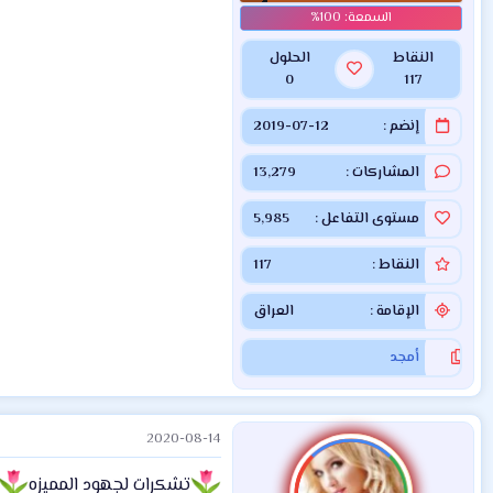
النقاط
الحلول
0
117
إنضم
2019-07-12
المشاركات
13,279
مستوى التفاعل
5,985
النقاط
117
الإقامة
العراق
أمجد
2020-08-14
تشكرات لجهود المميزه