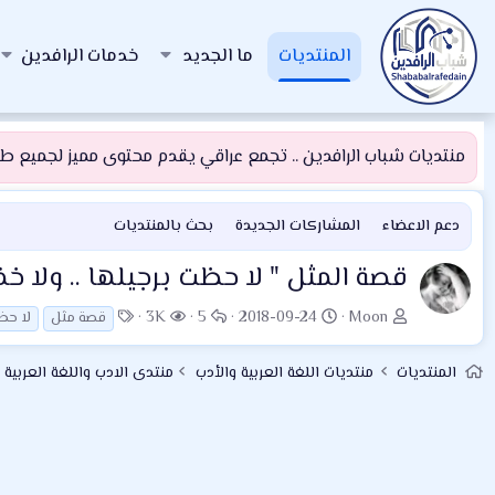
المنتديات
ما الجديد
خدمات الرافدين
منتديات شباب الرافدين .. تجمع عراقي يقدم محتوى مميز لجميع طلبة
دعم الاعضاء
المشاركات الجديدة
بحث بالمنتديات
قصة المثل " لا حظت برجيلها .. ولا 
ب
ت
ا
ا
ا
3K
5
2018-09-24
Moon
قصة مثل
لا حظ
ا
ا
ل
ل
ل
د
ر
ر
م
و
المنتديات
منتديات اللغة العربية والأدب
منتدى الادب واللغة العربية 
ئ
ي
د
ش
س
ا
خ
و
ا
و
ل
ا
د
ه
م
م
ل
د
و
ب
ا