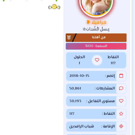
كراميلا ❥
عٍـسلُِ آلُِشُبَـآبَ♔
من أهلنا
النقاط
الحلول
1
117
إنضم
2018-10-15
المشاركات
50,861
مستوى التفاعل
30,193
النقاط
117
الإقامة
شباب الرافدين