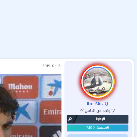
ض
د
ت
و
ء
ع
2019-04-21
Ibn AliraQ
ヅ واحد من الناس ヅ
الإدارة