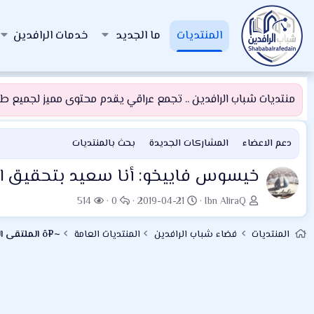
المنتديات
ما الجديد
خدمات الرافدين
منتديات شباب الرافدين .. تجمع عراقي يقدم محتوى مميز لجميع طلبة
دعم الاعضاء
المشاركات الجديدة
بحث بالمنتديات
خيسوس فاييخو: أنا سعيد بتحقيق النت
ب
ت
ا
ا
514
0
2019-04-21
Ibn AliraQ
ا
ا
ل
ل
د
ر
ر
م
المنتديات
فضاء شباب الرافدين
المنتديات العامة
~¤ô الملتقى الرياضي ô¤~
ئ
ي
د
ش
ا
خ
و
ا
ل
ا
د
ه
م
ل
د
و
ب
ا