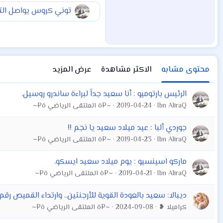
توني كروس يواصل التأ
محتوى مشابه
الاكثر مشاهدة
عرض المزيد
الرئيس بارتوميو : أنا سعيد جداً لبراءة ساندرو روسيل.
Ibn AliraQ
2019-04-24
~¤ô الملتقى الرياضي ô¤~
جوردي ألبا : عيد ميلاد سعيد يا نجم !!
Ibn AliraQ
2019-04-23
~¤ô الملتقى الرياضي ô¤~
ماركو اسينسيو : يوم ميلاد سعيد ايسكو.
Ibn AliraQ
2019-04-21
~¤ô الملتقى الرياضي ô¤~
ديبالا: سعيد بالعودة القوية للأرجنتين.. وارتداء القميص رقم 10 فخ
كراميلا ❥
2024-09-08
~¤ô الملتقى الرياضي ô¤~