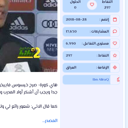
النقاط
الحلول
0
297
إنضم
2018-08-28
المشاركات
17,630
مستوى التفاعل
6,990
النقاط
297
الإقامة
العراق
Ibn AliraQ
هاي كورة- صرح خيسوس فاييخو لاع
جدا ويجب أن أشكر أولا المدرب و
كما قال الاتي: شعور رائع لي ول
المصدر...