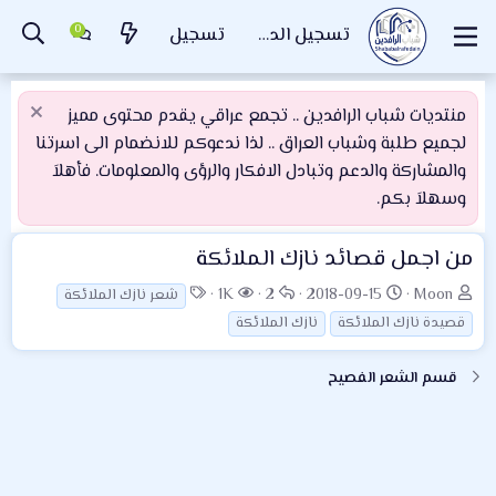
تسجيل الدخول
تسجيل
منتديات شباب الرافدين .. تجمع عراقي يقدم محتوى مميز
لجميع طلبة وشباب العراق .. لذا ندعوكم للانضمام الى اسرتنا
والمشاركة والدعم وتبادل الافكار والرؤى والمعلومات. فأهلاَ
وسهلاَ بكم.
من اجمل قصائد نازك الملائكة
ب
ت
ا
ا
ا
1K
2
2018-09-15
Moon
شعر نازك الملائكة
ا
ا
ل
ل
ل
قصيدة نازك الملائكة
نازك الملائكة
د
ر
ر
م
و
ئ
ي
د
ش
س
قسم الشعر الفصيح
ا
خ
و
ا
و
ل
ا
د
ه
م
م
ل
د
و
ب
ا
ض
د
ت