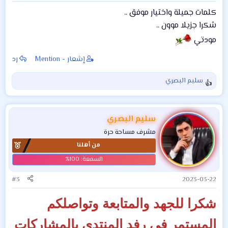
كلمات جميلة واختيار موفق ..
شكرا جزيلا موون ..
مودتي
إشعار - Mention
رد
سليم البصري
ا
ل
ت
ف
سليم البصري
ا
مشرف مساحة حرة
ع
من أهلنا
ل
ا
ت
:
#3
2023-03-22
شكرا للجهد والمتابعة وتواصلكم
المستمر في رفد المنتدى بالمشاركات