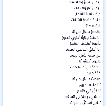
نبقى نسيرُ ولا انتهاءْ
نبقى نمرُّ ولا بقاءْ
فإذا بلغنا المُنْحَنى
خلناهُ خاتمةَ الشقاءْ
فإِذا فضاءْ!
والدهرُ يسألُ من أنا
أنا مثلهُ جبّارةٌ أطوي عُصورْ
وأعودُ أمنحُها النشورْ
أنا أخلقُ الماضي البعيدْ
من فتنةِ الأمل الرغيدْ
وأعودُ أدفنُهُ أنا
لأصوغَ لي أمسًا جديدْ
غَدُهُ جليد
والذاتُ تسألُ من أنا
أنا مثلها حيرَى
أحدّقُ في ظلام
لا شيءَ يمنحُني السلام
ْأبقى أسائلُ والجوابْ