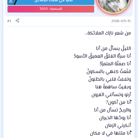
عضو في شباب الرافدين
#1
2018-09-15
من شعر نازك الملائكة...
الليلُ يسألُ من أنا
أنا سرُّهُ القلقُ العميقُ الأسودُ
أنا صمتُهُ المتمرِّدُ
قنّعتُ كنهي بالسكونْ
ولففتُ قلبي بالظنونْ
وبقيتُ ساهمةً هنا
أرنو وتسألني القرون
ْأنا من أكون?
والريحُ تسأل من أنا
أنا روحُها الحيران
أنكرني الزمان
ْأنا مثلها في لا مكان