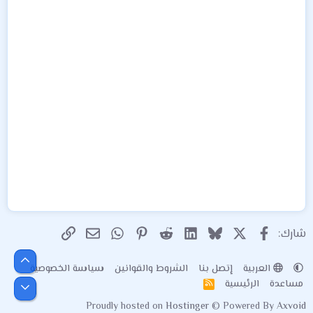
X
فيسبوك
Bluesky
LinkedIn
Reddit
Pinterest
WhatsApp
الرابط
البريد الإلكتروني
شارك:
أعلى
العربية
إتصل بنا
الشروط والقوانين
سياسة الخصوصية
مساعدة
الرئيسية
R
أسفل
S
Proudly hosted on
Hostinger
© Powered By
Axvoid
S