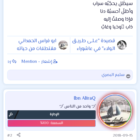
سيظَل يحجُبُه سراب
وأظلّ أحسبُهُ دنا
فإذا وصلتُ إليه
ذاب ْوخبا وغابْ
قصيدة "عـلـى طـريـق
ابو فراس الحمداني
الـولاء" في عاشوراء
مقتطفات من حياته
الحسين (ع)
وأجمل قصائده
إشعار - Mention
رد
سليم البصري
ا
ل
ت
ف
Ibn AliraQ
ا
ヅ واحد من الناس ヅ
ع
الإدارة
ل
ا
ت
:
#2
2018-09-15