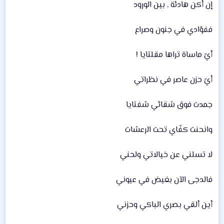
إن أكن هادئة , بين الورود
ففؤادي في جنون وصراع
أيّ ماساة تراها مقلتايا !
أيّ حزن عاصر في نظراتي
جمدت فوق شقائي شفتايا
وانحنت كفّاي تحت الرعشات
لا تسلني عن خيالاتي ولحني
فالدجى الآن بغيض في عيوني
أين ألقي بصري الباكي وحزني