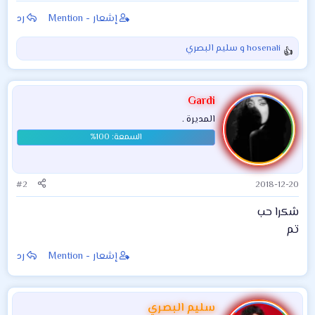
موسيقى الم
إشعار - Mention
رد
hosenali
و
سليم البصري
ا
ل
ت
ف
Gardi
ا
المديرة .
ع
ل
ا
ت
:
#2
2018-12-20
شكرا حب
تم
إشعار - Mention
رد
سليم البصري