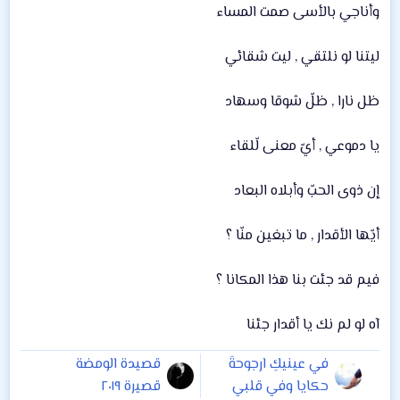
وأناجي بالأسى صمت المساء
ليتنا لو نلتقي , ليت شقائي
ظل نارا , ظلّ شوقا وسهاد
يا دموعي , أيّ معنى لّلقاء
إن ذوى الحبّ وأبلاه البعاد
أيّها الأقدار , ما تبغين منّا ؟
فيم قد جئت بنا هذا المكانا ؟
آه لو لم نك يا أقدار جئنا
في عينيكِ ارجوحةَ
قصيدة الومضة
حكايا وفي قلبي
قصيرة ٢٠١٩