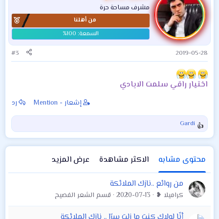
مشرف مساحة حرة
من أهلنا
#3
2019-05-28
اختيار راقي سلمت الايادي
إشعار - Mention
رد
Gardi
ا
ل
ت
ف
محتوى مشابه
الاكثر مشاهدة
عرض المزيد
ا
ع
من روائع ..نازك الملائكة
ل
كراميلا ❥
2020-07-13
قسم الشعر الفصيح
ا
ت
:
أنّا لولاك كنت ما زلت سرّا .. نازك الملائكة