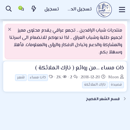
تسجيل الدخول
تسجيل
منتديات شباب الرافدين .. تجمع عراقي يقدم محتوى مميز
لجميع طلبة وشباب العراق .. لذا ندعوكم للانضمام الى اسرتنا
والمشاركة والدعم وتبادل الافكار والرؤى والمعلومات. فأهلاَ
وسهلاَ بكم.
ذات مساء ...من روائع ( نازك الملائكة )
ب
ت
ا
ا
ا
2K
2
2018-12-20
Moon
ذات مساء
شعر
ا
ا
ل
ل
ل
قصيدة
نازك الملائكة
د
ر
ر
م
و
ئ
ي
د
ش
س
قسم الشعر الفصيح
ا
خ
و
ا
و
ل
ا
د
ه
م
م
ل
د
و
ب
ا
ض
د
ت