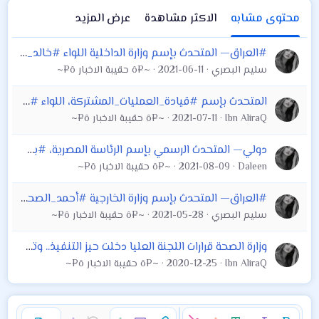
محتوى مشابه
الاكثر مشاهدة
عرض المزيد
#العراق— المتحدث بإسم وزارة الداخلية اللواء #خالد_المحنا، يكشف عن "وجود جهات رقابية وإدارية وهيئات تتابع عمل وسلامة إجراءات أجهزة الشرطة خلال التحقيقا
سليم البصري
2021-06-11
~¤ô حقيبة الاخبار ô¤~
المتحدث بإسم #قيادة_العمليات_المشتركة، اللواء #تحسين_الخفاجي، يكشف عن مضامين خطة حماية أبراج الطاقة ،
Ibn AliraQ
2021-07-11
~¤ô حقيبة الاخبار ô¤~
دولي— المتحدث الرسمي بإسم الرئاسة المصرية، #بسام_راضي، يعلن أن "الرئيس #عبد_الفتاح_السيسي، استقبل وزير الدفاع العراقي #جمعة_عناد، بحضور وزير الدفاع ال
Daleen
2021-08-09
~¤ô حقيبة الاخبار ô¤~
#العراق— المتحدث بإسم وزارة الخارجية #أحمد_الصحاف، يعلن أن "#مجلس_الأمن_الدولي، وافق على إرسال فريق أُممي لمراقبة الانتخابات في العراق"، قائلا في تصري
سليم البصري
2021-05-28
~¤ô حقيبة الاخبار ô¤~
وزارة الصحة قرارات اللجنة العليا دخلت حيز التنفيذ.. وتحذر من أمر "خطير جداً"
Ibn AliraQ
2020-12-25
~¤ô حقيبة الاخبار ô¤~