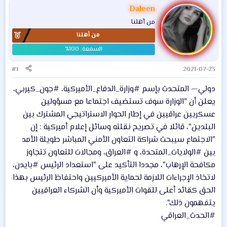
Daleen
من أهلنا
من أهلنا
#1
2021-07-23
دولي— المتحدث بإسم #وزارة_الدفاع_الأميركية، #جون_كيربي،
يعلن أن "الوزارة سوف تستضيف اجتماعا مع مسؤولين
عسكريين عراقيين في إطار الحوار الاستراتيجي المشترك بين
البلدين"، قائلا في تصريح نقلته وسائل إعلام أميركية : إن
"الاجتماع سيبحث شراكة التعاون الأمني المباشر طويلة الأمد
بين #الولايات_المتحدة، و #العراق، ومجالات للتعاون تتجاوز
مكافحة الإرهاب"، مجددا التأكيد على "استعداد الرئيس #بايدن،
لاتخاذ الإجراءات اللازمة لحماية الأميركيين واحتفاظ الرئيس بهذا
الحق كقائد أعلى للقوات الأميركية وأن الشركاء العراقيين
يتفهمون ذلك".
#الحدث_العراقي