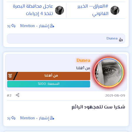
#العراق— الخبير
عاجل محافظة البصرة
القانوني
تتخذ 4 إجراءات
#علي_التميمي،
لمواجهة الجائحة
إشعار - Mention
رد
يعلن أن إتفاقية منع
بينها تقليص دوام
الإخفاء القسري
الموظفين 50% وتقرر
Dunea
ا
"ملزمة للعراق"، قائلا
مايلي
ل
ت
ف
Dunea
ا
من أهلنا
ع
من أهلنا
ل
ا
ت
:
#2
2021-08-09
شكرا ست للمجهود الرائع
إشعار - Mention
رد