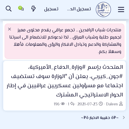
تسجيل الدخول
تسجيل
منتديات شباب الرافدين .. تجمع عراقي يقدم محتوى مميز
لجميع طلبة وشباب العراق .. لذا ندعوكم للانضمام الى اسرتنا
والمشاركة والدعم وتبادل الافكار والرؤى والمعلومات. فأهلاَ
وسهلاَ بكم.
المتحدث بإسم #وزارة_الدفاع_الأميركية،
#جون_كيربي، يعلن أن "الوزارة سوف تستضيف
اجتماعا مع مسؤولين عسكريين عراقيين في إطار
الحوار الاستراتيجي المشترك
ب
ت
ا
ا
196
1
2021-07-23
Daleen
ا
ا
ل
ل
د
ر
ر
م
~¤ô حقيبة الاخبار ô¤~
ئ
ي
د
ش