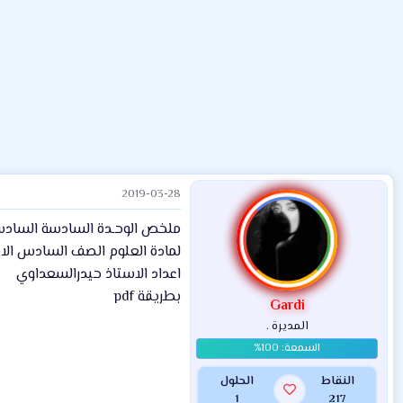
ض
د
ت
و
ء
ع
2019-03-28
ملخص الوحـدة السادسة السادس
لمادة العلوم الصف السادس الاب
اعداد الاستاذ حيدرالسعداوي
بطريقة pdf
Gardi
المديرة .
النقاط
الحلول
1
217