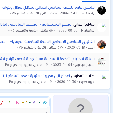
ملخص علوم للصف السادس ابتدائي بشكل سؤال وجواب الوح
Ibn AliraQ
2019-03-14
~¤ô ملتقى التربية والتعليم ô¤~
مناهج العراق
القطع الاستيعابية - القطعه السادسة : لماذا
كراميلا ❥
2020-09-05
~¤ô ملتقى التربية والتعليم ô¤~
انكليزي السادس الاعدادي الوحدة السادسة الدرس1+2 احمد فوزي
أمجد
2020-03-18
~¤ô ملتقى التربية والتعليم ô¤~
اسئلة انكليزي الوحدة السادسة مع الاجوبة للصف الرابع ابت
سليم البصري
2023-04-04
~¤ô ملتقى التربية والتعليم ô¤~
طلاب المدارس
اعمام الى مديريات التربية ؛ عدم السماح للتل
هيبة ضابط
2020-09-30
~¤ô ملتقى التربية والتعليم ô¤~
إزالة التنسيق
عائلة الخط
حجم الخط
غامق
مائل
لو
9
Arial