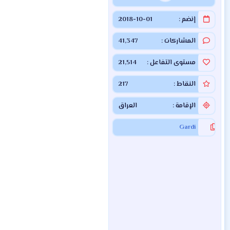
إنضم
2018-10-01
المشاركات
41,347
مستوى التفاعل
21,514
النقاط
217
الإقامة
العراق
Gardi