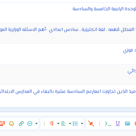
دة الرابعة الخامسة والسادسة
 العطل مُهمه . لغة انكليزية . سادس اعدادي -أهم الاسئله الوزارية ال
دائي
اميذ الذين تجاوزت اعمارعم السادسة عشرة بالبقاء في المدارس الابتدائية
ن النص
إدراج صورة
مسطر
كود مضمن
خيارات إضافية…
قائمة
المحاذاة
تنسيق الفقرة
إخفاء
خيارات إضافية…
إدراج رابط
ميدي
الإبتسام
محاذاة لليسار
عادي
قائمة مرتبة