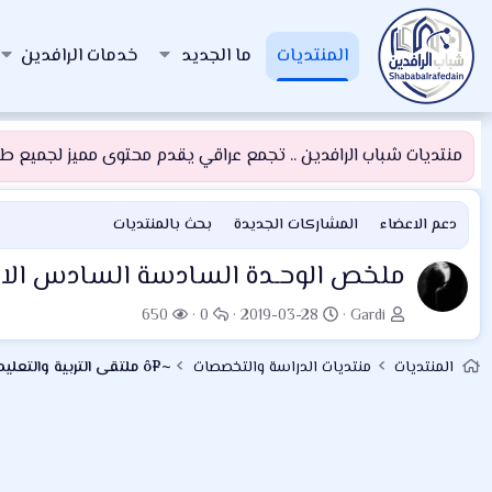
المنتديات
ما الجديد
خدمات الرافدين
منتديات شباب الرافدين .. تجمع عراقي يقدم محتوى مميز لجميع طلبة
دعم الاعضاء
المشاركات الجديدة
بحث بالمنتديات
ملخص الوحـدة السادسة السادس الابت
ب
ت
ا
ا
650
0
2019-03-28
Gardi
ا
ا
ل
ل
د
ر
ر
م
المنتديات
منتديات الدراسة والتخصصات
~¤ô ملتقى التربية والتعليم ô¤~
ئ
ي
د
ش
ا
خ
و
ا
ل
ا
د
ه
م
ل
د
و
ب
ا