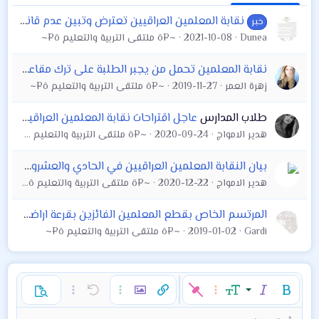
نقابة المعلمين العراقيين تعترض وتبين عدم قانونية الزام الكوادر التربوية القيام بواجيات خارج سياقات العمل التربوي
خبر
Dunea
2021-10-08
~¤ô ملتقى التربية والتعليم ô¤~
نقابة المعلمين تحمل من يجبر الطلبة على ترك مقاعدهم الدراسية مسؤولية سلامتهم
زهرة العمر
2019-11-27
~¤ô ملتقى التربية والتعليم ô¤~
طلاب المدارس
عاجل اقتراحات نقابة المعلمين العراقيين بشأن العام الدراسي القادم ٢٠٢١
هدير الامواج
2020-09-24
~¤ô ملتقى التربية والتعليم ô¤~
بيان النقابة المعلمين العراقيين في الحادي والعشرون من ديسمبر
هدير الامواج
2020-12-22
~¤ô ملتقى التربية والتعليم ô¤~
المرتسم الخاص بقطع المعلمين الفائزين بقرعة اراضي النقابة بلدية الناصرية
Gardi
2019-01-02
~¤ô ملتقى التربية والتعليم ô¤~
غامق
مائل
حجم الخط
خيارات إضافية…
إدراج رابط
إدراج صورة
تراجع
خيارات إضافية…
خيارات إضافية…
معاينة
9