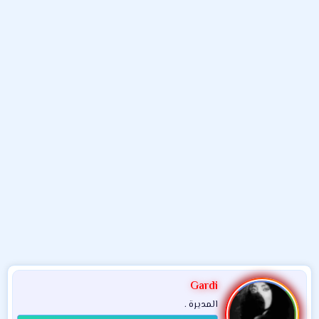
و
ب
ا
ض
د
ت
و
ء
ع
Gardi
المديرة .