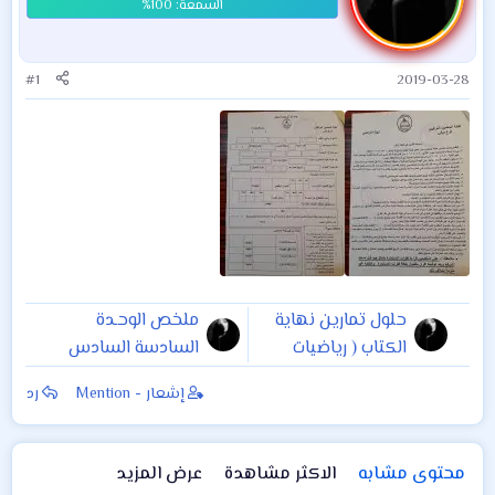
#1
2019-03-28
حلول تمارين نهاية
ملخص الوحـدة
الكتاب ( رياضيات
السادسة السادس
للسادس الابتدائي )
الابتدائي لمادة
إشعار - Mention
رد
صور او pdf على
العلوم الصف
الرابط
السادس الابتدائي
اعداد الاستاذ
محتوى مشابه
الاكثر مشاهدة
عرض المزيد
حيدرالسعداوي