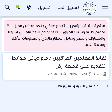
تسجيل الدخول
تسجيل
منتديات شباب الرافدين .. تجمع عراقي يقدم محتوى مميز
لجميع طلبة وشباب العراق .. لذا ندعوكم للانضمام الى اسرتنا
والمشاركة والدعم وتبادل الافكار والرؤى والمعلومات. فأهلاَ
وسهلاَ بكم.
نقابة المعلمين العراقيين / فرع ديالى ضوابط
التقديم على قطعة ارض
ب
ت
ا
ا
574
0
2019-03-28
Gardi
ا
ا
ل
ل
د
ر
ر
م
~¤ô ملتقى التربية والتعليم ô¤~
ئ
ي
د
ش
ا
خ
و
ا
ل
ا
د
ه
م
ل
د