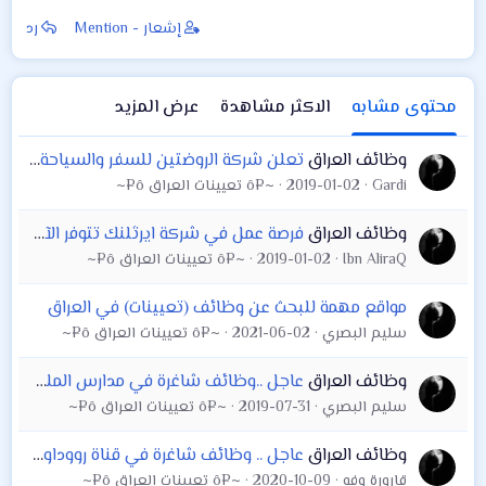
إشعار - Mention
رد
محتوى مشابه
الاكثر مشاهدة
عرض المزيد
وظائف العراق
تعلن شركة الروضتين للسفر والسياحة / في ( كربلاء / شارع الاسكان ) عن توفر وظائف شاغرة موظفين عدد 4 في قسم حجوزات تذاكر الطيران
Gardi
2019-01-02
~¤ô تعيينات العراق ô¤~
وظائف العراق
فرصة عمل في شركة ايرثلنك تتوفر الآن فرصة عمل في كركوك - قسم المبيعات وبالعنوان الوظيفي: ممثل مبيعات.
Ibn AliraQ
2019-01-02
~¤ô تعيينات العراق ô¤~
مواقع مهمة للبحث عن وظائف (تعيينات) في العراق
سليم البصري
2021-06-02
~¤ô تعيينات العراق ô¤~
وظائف العراق
عاجل ..وظائف شاغرة في مدارس الملكة النموذجية الاساسية الاهلية للبنات
سليم البصري
2019-07-31
~¤ô تعيينات العراق ô¤~
وظائف العراق
عاجل .. وظائف شاغرة في قناة رووداو عربية
قارورة وفه
2020-10-09
~¤ô تعيينات العراق ô¤~