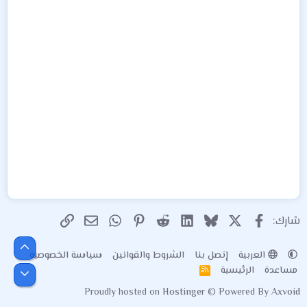
X
فيسبوك
Bluesky
LinkedIn
Reddit
Pinterest
WhatsApp
الرابط
البريد الإلكتروني
شارك:
أعلى
العربية
إتصل بنا
الشروط والقوانين
سياسة الخصوصية
مساعدة
الرئيسية
R
أسفل
S
Proudly hosted on
Hostinger
© Powered By
Axvoid
S