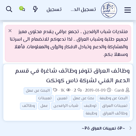
تسجيل الدخول
تسجيل
منتديات شباب الرافدين .. تجمع عراقي يقدم محتوى مميز
لجميع طلبة وشباب العراق .. لذا ندعوكم للانضمام الى اسرتنا
والمشاركة والدعم وتبادل الافكار والرؤى والمعلومات. فأهلاَ
وسهلاَ بكم.
وظائف العراق
تتوفر وظائف شاغرة في قسم
الدعم الفني لشركة ناس كونكت
ب
ت
ا
ا
ا
1K
2
2019-01-09
Gardi
البحث عن عمل
ا
ا
ل
ل
ل
البحث عن وظيفة
بحث عن عمل
تعيين
تعيينات
د
ر
ر
م
و
تعيينات العراق
توظيف
شباب الرافدين
عمل
وظائف
ئ
ي
د
ش
س
وظائف العراق
وظيفة
ا
خ
و
ا
و
ل
ا
د
ه
م
~¤ô تعيينات العراق ô¤~
م
ل
د