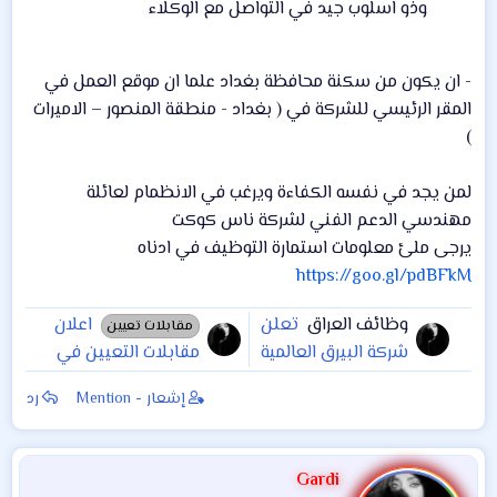
وذو اسلوب جيد في التواصل مع الوكلاء
- ان يكون من سكنة محافظة بغداد علما ان موقع العمل في
المقر الرئيسي للشركة في ( بغداد - منطقة المنصور – الاميرات
)
لمن يجد في نفسه الكفاءة ويرغب في الانظمام لعائلة
مهندسي الدعم الفني لشركة ناس كوكت
يرجى ملئ معلومات استمارة التوظيف في ادناه
https://goo.gl/pdBFkM
وظائف العراق
تعلن
اعلان
مقابلات تعيين
شركة البيرق العالمية
مقابلات التعيين في
للمقاولات العامة
ديوان الوقف الشيعي
إشعار - Mention
رد
المحدودة
الوجبة_الثانية لكافة
المحافظات ( عدا
محافظة بغداد )
Gardi