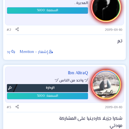
المديرة .
#2
2019-01-10
تم
إشعار - Mention
رد
Ibn AliraQ
ヅ واحد من الناس ヅ
الإدارة
#3
2019-01-10
شكرا جزيلا كاردينيا على المشاركة
مودتي