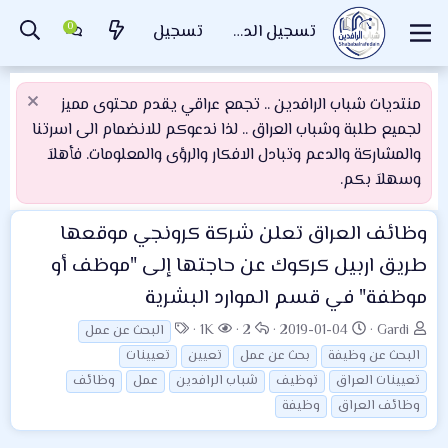
تسجيل الدخول
تسجيل
منتديات شباب الرافدين .. تجمع عراقي يقدم محتوى مميز
لجميع طلبة وشباب العراق .. لذا ندعوكم للانضمام الى اسرتنا
والمشاركة والدعم وتبادل الافكار والرؤى والمعلومات. فأهلاَ
وسهلاَ بكم.
وظائف العراق
تعلن شركة كرونجي موقعها
طريق اربيل كركوك عن حاجتها إلى "موظف أو
موظفة" في قسم الموارد البشرية
ب
ت
ا
ا
ا
1K
2
2019-01-04
Gardi
البحث عن عمل
ا
ا
ل
ل
ل
البحث عن وظيفة
بحث عن عمل
تعيين
تعيينات
د
ر
ر
م
و
تعيينات العراق
توظيف
شباب الرافدين
عمل
وظائف
ئ
ي
د
ش
س
وظائف العراق
وظيفة
ا
خ
و
ا
و
ل
ا
د
ه
م