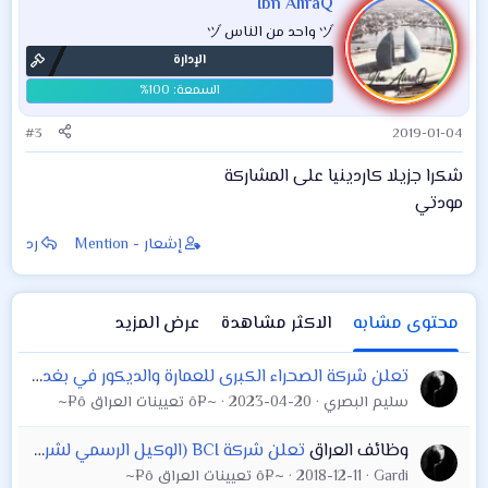
Ibn AliraQ
ヅ واحد من الناس ヅ
الإدارة
#3
2019-01-04
شكرا جزيلا كاردينيا على المشاركة
مودتي
إشعار - Mention
رد
محتوى مشابه
الاكثر مشاهدة
عرض المزيد
تعلن شركة الصحراء الكبرى للعمارة والديكور في بغداد عن حاجتها الى مهندس/ة معماري على ان لاتقل الخبره عن ثلاث سنوات
سليم البصري
2023-04-20
~¤ô تعيينات العراق ô¤~
وظائف العراق
تعلن شركة BCI (الوكيل الرسمي لشركة سامسونج في العراق) عن توفر فرصة عمل
Gardi
2018-12-11
~¤ô تعيينات العراق ô¤~