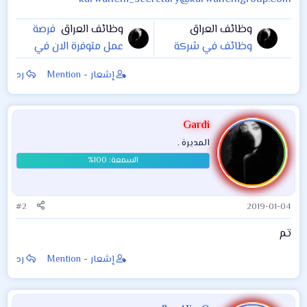
وظائف العراق
وظائف العراق
فرصة
وظائف في شركة
عمل متوفرة الان في
الخضيري للتسويق
شركة زين العراق -
إشعار - Mention
رد
والتوزيع الوكيل
بغداد
الرسمي لزيوت شُل
في العراق
Gardi
المديرة .
#2
2019-01-04
تم
إشعار - Mention
رد