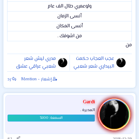
ولوعمري طال الف عام​
أنسى الزمان​
أنسى المكان​
من اشوفك .​
من
عجب العجاب حكمت
مدري ليش شعر
البيداري شعر شعبي
شعبي عراقي عشق
عراقي شوق
شوق غرام حكمت
إشعار - Mention
رد
البيداري
Gardi
المديرة .
#2
2018-12-29