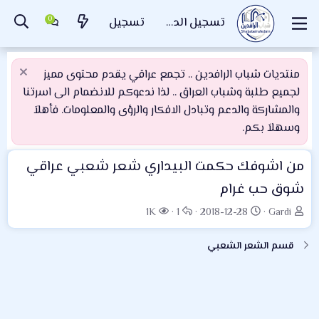
تسجيل الدخول
تسجيل
منتديات شباب الرافدين .. تجمع عراقي يقدم محتوى مميز
لجميع طلبة وشباب العراق .. لذا ندعوكم للانضمام الى اسرتنا
والمشاركة والدعم وتبادل الافكار والرؤى والمعلومات. فأهلاَ
وسهلاَ بكم.
من اشوفك حكمت البيداري شعر شعبي عراقي
شوق حب غرام
ب
ت
ا
ا
1K
1
2018-12-28
Gardi
ا
ا
ل
ل
د
ر
ر
م
قسم الشعر الشعبي
ئ
ي
د
ش
ا
خ
و
ا
ل
ا
د
ه
م
ل
د