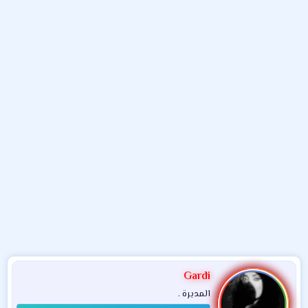
و
ب
ا
ض
د
ت
و
ء
ع
Gardi
المديرة .