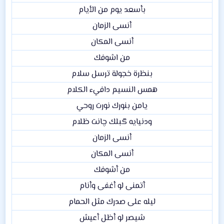
بأسعد يوم من الأيام​
أنسى الزمان​
أنسى المكان​
من اشوفك​
بنظرة خجولة ترسل سلام​
همس النسيم دافيء الكلام​
يامن بنورك نورت روحي​
ودنيایه گبلك چانت ظلام​
أنسى الزمان​
أنسى المكان​
من أشوفك​
أتمنى لو أغفى وأنام​
ليله على صدرك مثل الحمام​
شيصر لو أظل أعيش​