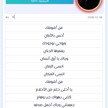
#1
2018-12-28
من أشوفك​
أحس بالأمان​
وروحي بوجودك​
يغمرها الحنان​
وياك يا أرق أنسان​
انسى الزمان​
انسى المكان​
من أشوفك​
يا أحلى حلم من الأحلام​
گلبي بهواك حب وهام​
جمعتني وياك أجمل صدفه​