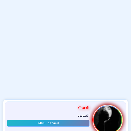
و
ء
ع
Gardi
المديرة .