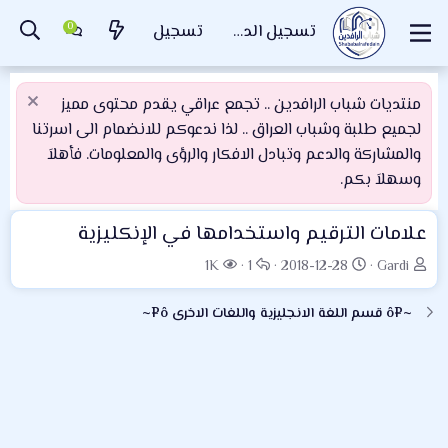
تسجيل الدخول
تسجيل
منتديات شباب الرافدين .. تجمع عراقي يقدم محتوى مميز
لجميع طلبة وشباب العراق .. لذا ندعوكم للانضمام الى اسرتنا
والمشاركة والدعم وتبادل الافكار والرؤى والمعلومات. فأهلاَ
وسهلاَ بكم.
علامات الترقيم واستخدامها في الإنكليزية
ب
ت
ا
ا
1K
1
2018-12-28
Gardi
ا
ا
ل
ل
د
ر
ر
م
~¤ô قسم اللغة الانجليزية واللغات الاخرى ô¤~
ئ
ي
د
ش
ا
خ
و
ا
ل
ا
د
ه
م
ل
د
و
ب
ا
ض
د
ت