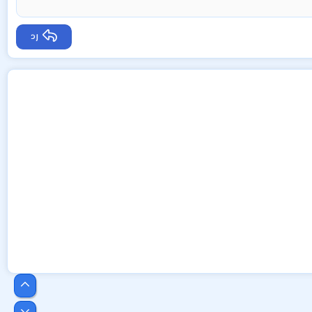
رد
أعلى