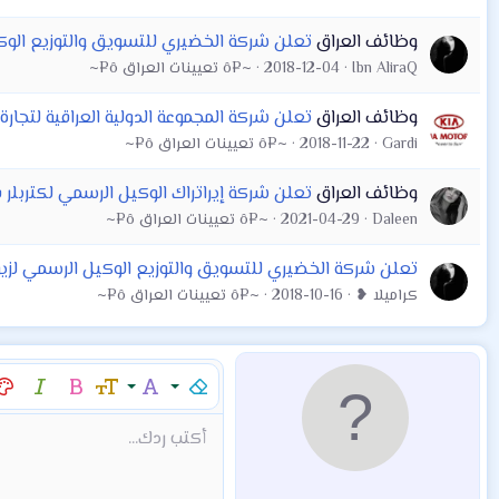
وظائف العراق
تعلن شركة الخضيري للتسويق والتوزيع الوك
Ibn AliraQ
2018-12-04
~¤ô تعيينات العراق ô¤~
وظائف العراق
تعلن شركة المجموعة الدولية العراقية لتجارة
Gardi
2018-11-22
~¤ô تعيينات العراق ô¤~
وظائف العراق
تعلن شركة إيراتراك الوكيل الرسمي لكتربلر
Daleen
2021-04-29
~¤ô تعيينات العراق ô¤~
تعلن شركة الخضيري للتسويق والتوزيع الوكيل الرسمي لزي
كراميلا ❥
2018-10-16
~¤ô تعيينات العراق ô¤~
إزالة التنسيق
عائلة الخط
حجم الخط
غامق
مائل
لو
9
Arial
Mod:Alert
إقتباس
كود
إدراج خط أفقي
نص مخفي مضمن
محتوى مخفي
Mod:Warning
Mod:Info
شراء المنتج
Article
Encadre
Fieldset
شراء المن
hor
أكتب ردك...
10
Book Antiqua
12
Courier New