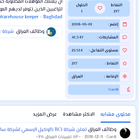
ان يمتلك المؤهلات المطلوبة حس
النقاط
الحلول
للراغبين الذين تتوفر لديهم الم
1
217
 Warehouse keeper - Baghdad
إنضم
2018-10-01
وظائف العراق
شركة عين 
المشاركات
41,347
مستوى التفاعل
21,514
النقاط
217
الإقامة
العراق
Gardi
محتوى مشابه
الاكثر مشاهدة
عرض المزيد
وظائف العراق
تعلن شركة BCI (الوكيل الرسمي لشركة سامسونج في العراق) عن توفر فرصة عمل
Gardi
2018-12-11
~¤ô تعيينات العراق ô¤~