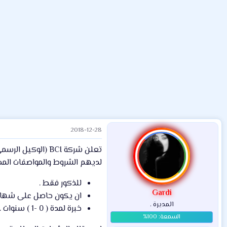
م
ل
د
و
ب
ا
ض
د
ت
و
ء
ع
2018-12-28
تعلن شركة BCI (
لديهم الشروط والمواصفات المدرج
للذكور فقط .
Gardi
ان يكون حاصل على شهادة 
المديرة .
خبرة لمدة ( 0 -1 ) سنوات .