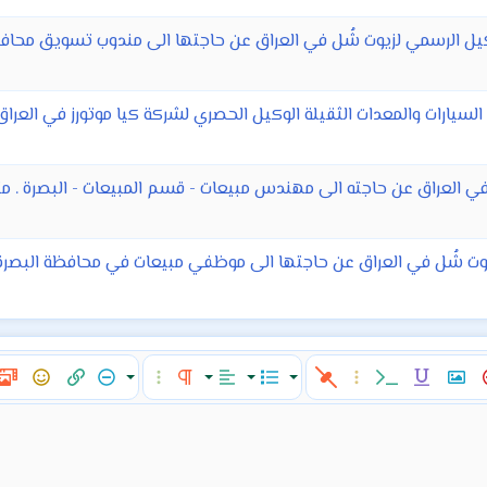
يل الرسمي لزيوت شُل في العراق عن حاجتها الى مندوب تسويق محافظة
 السيارات والمعدات الثقيلة الوكيل الحصري لشركة كيا موتورز في العراق
 في العراق عن حاجته الى مهندس مبيعات - قسم المبيعات - البصرة . م
وت شُل في العراق عن حاجتها الى موظفي مبيعات في محافظة البصرة 
ن النص
إدراج صورة
مسطر
كود مضمن
خيارات إضافية…
قائمة
المحاذاة
تنسيق الفقرة
إخفاء
خيارات إضافية…
إدراج رابط
ميدي
الإبتسام
محاذاة لليسار
عادي
قائمة مرتبة
تج
Anc
Abbreviation
عنوان 1
توسيط
قائمة غير مرتبة
محاذاة لليمين
مسافة بادئة
عنوان 2