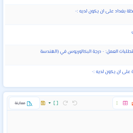
 بغداد على ان يكون لديه :-
تطلبات العمل: - درجة البكالوريوس في (الهندسة
على ان يكون لديه :-
معاينة
ا
ات
إدراج جدول
خيارات إضافية…
تراجع
إعادة
تبديل الـ BB code
المسودات
حفظ المسودة
حذف المسودة