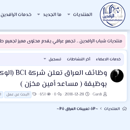
المنتديات
ما الجديد
خدمات الرافدين
منتديات شباب الرافدين .. تجمع عراقي يقدم محتوى مميز لجميع طلبة
خدمات الاعضاء
آخر النشاطات
تسجيل
وظائف العراق
تعلن ش
بوظيفة ( مساعد أمين مخزن )
ب
ت
ا
ا
ا
651
0
2018-12-28
Gardi
البحث عن عمل
ا
ا
ا
ل
ل
ل
د
ر
ر
م
و
المنتديات
~¤ô تعيينات العراق ô¤~
ئ
ي
د
ش
س
ا
خ
و
ا
و
ل
ا
د
ه
م