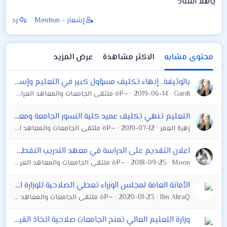
ياهلا استاذ
إشعار - Mention
رد
محتوى مشابه
الاكثر مشاهدة
عرض المزيد
بالوثيقة.. إنهاء تكليف مسؤول كبير في التعليم وإستبداله من مكتب رئيس الوزراء
Gardi
2019-06-14
~¤ô ملتقى الجامعات والمعاهد العراقية العام ô¤~
التعليم تنهي تكليف عميد كلية النسور الجامعة ومعاونه
زهرة العمر
2019-07-12
~¤ô ملتقى الجامعات والمعاهد العراقية العام ô¤~
اعلان التقديم على الدراسة في معهد التدريب النفطي بيجي لخريجي الدراسة الاعدادية لسكنة محافظات الانبار ديالى نينوى صلاح الدين
Moon
2018-09-25
~¤ô ملتقى الجامعات والمعاهد العراقية العام ô¤~
الأمانة العامة لمجلس الوزراء تعطي الصلاحية للوزارة التربية باحتساب الشهادة الحاصل عليها الموظف اثناء الخدمة
Ibn AliraQ
2020-01-23
~¤ô ملتقى الجامعات والمعاهد العراقية العام ô¤~
وزارة التعليم العالي تمنح الجامعات صلاحية اتخاذ القرار المناسب بشأن استمرار العمل بتطبيق نظام المقررات من عدمه للعام الدراسي الحالي 2019 /2020.