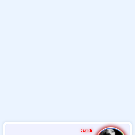
م
ل
د
و
ب
ا
ض
د
ت
و
ء
ع
Gardi