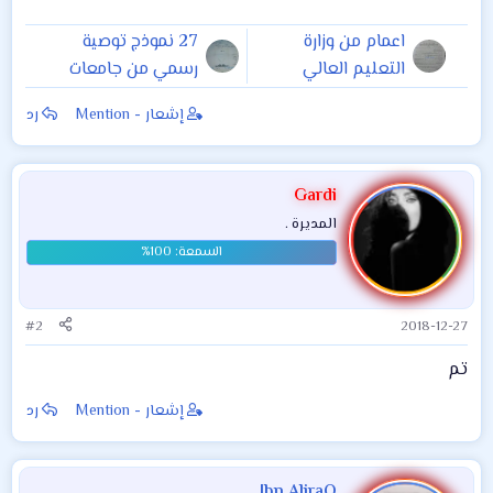
اعمام من وزارة
27 نموذج توصية
التعليم العالي
رسمي من جامعات
والبحث العلمي تعلن
وكليات العراق
إشعار - Mention
رد
تعليمات بشان
استحداث قوانين
دراسات عليا
Gardi
والإشراف والتدريس
المديرة .
واقرار مشاريع البحوث
ولجان المناقشة
#2
2018-12-27
تم
إشعار - Mention
رد
Ibn AliraQ