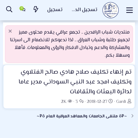
تسجيل الدخول
تسجيل
منتديات شباب الرافدين .. تجمع عراقي يقدم محتوى مميز
لجميع طلبة وشباب العراق .. لذا ندعوكم للانضمام الى اسرتنا
والمشاركة والدعم وتبادل الافكار والرؤى والمعلومات. فأهلاَ
وسهلاَ بكم.
تم إنهاء تكليف صلاح هادي صالح الفتلاوي
وتكليف امجد عبد النبي السوداني مدير عاما
لدائرة البعثات والثقافات
ب
ت
ا
ا
2K
3
2018-12-27
Gardi
ا
ا
ل
ل
د
ر
ر
م
~¤ô ملتقى الجامعات والمعاهد العراقية العام ô¤~
ئ
ي
د
ش
ا
خ
و
ا
ل
ا
د
ه