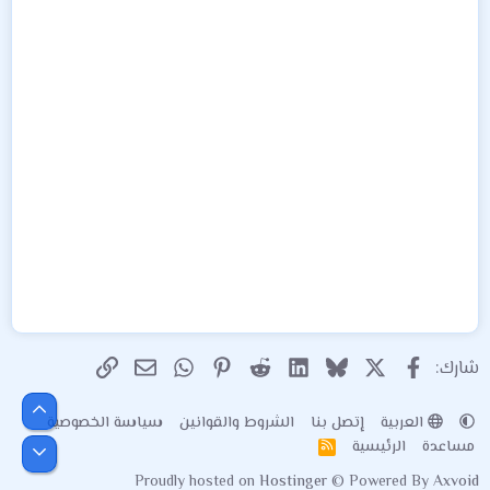
X
فيسبوك
Bluesky
LinkedIn
Reddit
Pinterest
WhatsApp
الرابط
البريد الإلكتروني
شارك:
أعلى
العربية
إتصل بنا
الشروط والقوانين
سياسة الخصوصية
مساعدة
الرئيسية
R
أسفل
S
Proudly hosted on
Hostinger
© Powered By
Axvoid
S