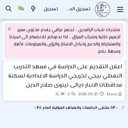
تسجيل الدخول
تسجيل
منتديات شباب الرافدين .. تجمع عراقي يقدم محتوى مميز
لجميع طلبة وشباب العراق .. لذا ندعوكم للانضمام الى اسرتنا
والمشاركة والدعم وتبادل الافكار والرؤى والمعلومات. فأهلاَ
وسهلاَ بكم.
اعلان التقديم على الدراسة في معهد التدريب
النفطي بيجي لخريجي الدراسة الاعدادية لسكنة
محافظات الانبار ديالى نينوى صلاح الدين
ب
ت
ا
ا
1K
0
2018-09-25
Moon
ا
ا
ل
ل
د
ر
ر
م
~¤ô ملتقى الجامعات والمعاهد العراقية العام ô¤~
ئ
ي
د
ش
ا
خ
و
ا
ل
ا
د
ه