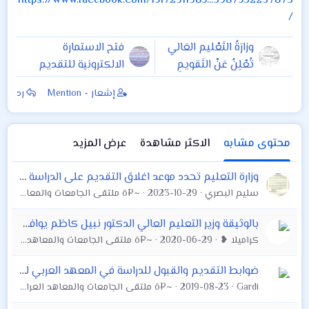
https://www.facebook.com/15172911985...3987532237873
/
وزارَةُ التَعْليم العَالي
فتح الاستمارة
تُعْلِنُ عَنْ التَقويمِ
الالكترونية للتقديم
الجامِعي للعامِ
على المعهد النفطي
إشعار - Mention
رد
الدراسي 2018-2019 .
في البصرة
محتوى مشابه
الاكثر مشاهدة
عرض المزيد
وزارة التعليم تحدد موعد اغلاق التقديم على الدراسة المسائية نهاية الدوام الرسمي ليوم الخميس الموافق2023/11/2 وتحدد موعد اعلان نتائج المسائي بتاريخ
سليم البصري
2023-10-29
~¤ô ملتقى الجامعات والمعاهد العراقية العام ô¤~
بالوثيقة وزير التعليم العالي الدكتور نبيل كاظم يوافق على اعلان عن المواعيد الجديدة للتوقيتات التقديم للدراسات العليا وتحديد موعد الإمتحان التنافسي وال
كراميلا ❥
2020-06-29
~¤ô ملتقى الجامعات والمعاهد العراقية العام ô¤~
ضوابط التقديم والقبول للدراسة في المعهد العربي للمحاسبين القانونيين للعام الدراسي 2019-2020 والذي يمنح الخريج فيها شهادة المحاسبة القانونية
Gardi
2019-08-23
~¤ô ملتقى الجامعات والمعاهد العراقية العام ô¤~