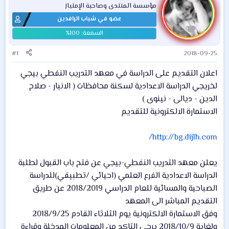
مؤسسة المنتدى وصاحبة الإمتياز
عضو في شباب الرافدين
#1
2018-09-25
اعلان التقديم على الدراسة في معهد التدريب النفطي بيجي
لخريجي الدراسة الاعدادية لسكنة محافظات ( الانبار - صلاح
الدين - ديالى - نينوى )
الاستمارة الالكترونية للتقديم
http://bg.dijlh.com/
يعلن معهد التدريب النفطي-بيجي عن فتح باب القبول لطلبة
الدراسة الاعدادية الفرع العلمي (احيائي /تطبيقي)للدراسة
الصباحية والمسائية للعام الدراسي 2018/2019 عن طريق
التقديم المباشر الى المعهد
وفق الاستمارة الالكترونية يوم الثلاثاء القادم 2018/9/25
ولغاية 2018/10/9 يرجى التاكد من المعلومات المدخلة وقراءة