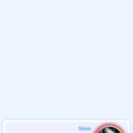
م
ل
د
و
ب
ا
ض
د
ت
و
ء
ع
Moon