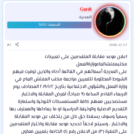
Gardi
المديرة .
#1
2018-12-27
اعلان موعد مقابلة المتقدمين على تعيينات
مكتب
مفتش
العام
وزارة
العمل
على المدرجة أسمائهم في القائمة أدناه والذين توفرت فيهم
الشروط المطلوبة للتعيين مراجعة مكتب المفتش العام في
وزارة العمل والشؤون الاجتماعية بتاريخ ٢٠١٩/١/٢ المصادف يوم
الاربعاء القادم الساعة (٩ صباحاً) لغرض المقابلة والاختبار
مستصحبين معهم كافة المستمسكات الثبوتية واستمارة
التقديم الاصلية والوثيقة الدراسية او ما يعادلها والمعترف بها
رسمياً وسوف يسقط حق كل من يتخلف عن موعد المقابلة
والاختبار ، وسيتم لاحقاً تحديد موعد مقابلة واختبار المتقدمين
على الفقرة (٣) من الاعلان رقم (١) الخاصة بتعيين معاون