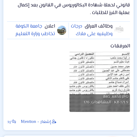
قانوني لحملة شهادة البكالوريوس في القانون بعد إكمال
عملية الفرز للطلبات .
وظائف العراق
درجات
اعلان
جامعة الكوفة
وظيفيه على ملاك
تخاطب وزارة التعليم
ديوان محافظة
العالي لتعيين اجراء
المرفقات
كركوك
يوميين عدد 16 بدلا
من الاجراء المنتهية
خدماتهم (بصفة
خدميين)
IMG_8850.JPG
171.9 KB · المشاهدات: 126
إشعار - Mention
رد