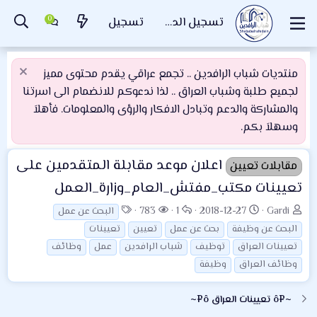
تسجيل الدخول
تسجيل
منتديات شباب الرافدين .. تجمع عراقي يقدم محتوى مميز
لجميع طلبة وشباب العراق .. لذا ندعوكم للانضمام الى اسرتنا
والمشاركة والدعم وتبادل الافكار والرؤى والمعلومات. فأهلاَ
وسهلاَ بكم.
اعلان موعد مقابلة المتقدمين على
مقابلات تعيين
تعيينات مكتب_مفتش_العام_وزارة_العمل
ب
ت
ا
ا
ا
783
1
2018-12-27
Gardi
البحث عن عمل
ا
ا
ل
ل
ل
البحث عن وظيفة
بحث عن عمل
تعيين
تعيينات
د
ر
ر
م
و
تعيينات العراق
توظيف
شباب الرافدين
عمل
وظائف
ئ
ي
د
ش
س
وظائف العراق
وظيفة
ا
خ
و
ا
و
ل
ا
د
ه
م
~¤ô تعيينات العراق ô¤~
م
ل
د