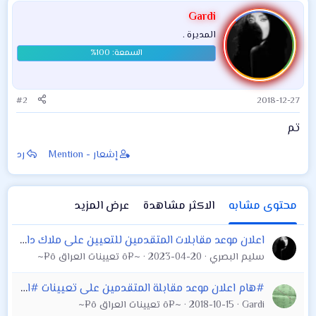
Gardi
المديرة .
#2
2018-12-27
تم
إشعار - Mention
رد
محتوى مشابه
الاكثر مشاهدة
عرض المزيد
اعلان موعد مقابلات المتقدمين للتعيين على ملاك دائرة تنفيذ أعمال كري الأنهر
سليم البصري
2023-04-20
~¤ô تعيينات العراق ô¤~
#هام اعلان موعد مقابلة المتقدمين على تعيينات #الهيأة_العامة_للمساحة / وزارة الموارد المائية
Gardi
2018-10-15
~¤ô تعيينات العراق ô¤~