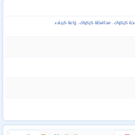
صحة كركوك . محافظة كركوك . زراعة كربلاء