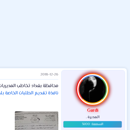
م
ل
د
و
ب
ا
ض
د
ت
و
ء
ع
2018-12-26
محافظة بغداد تخاطب المديريات 
نافذة تقديم الطلبات الخاصة بلجنة
Gardi
المديرة .