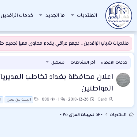
المنتديات
ما الجديد
خدمات الرافدين
منتديات شباب الرافدين .. تجمع عراقي يقدم محتوى مميز لجميع طلبة
خدمات الاعضاء
آخر النشاطات
تسجيل
اعلان
محافظة بغداد تخاطب المديريا
المواطنين
ب
ت
ا
ا
ا
686
1
2018-12-26
Gardi
البحث عن عمل
ا
ا
ا
ل
ل
ل
د
ر
ر
م
و
المنتديات
~¤ô تعيينات العراق ô¤~
ئ
ي
د
ش
س
ا
خ
و
ا
و
ل
ا
د
ه
م