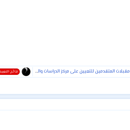
تقدمين للتعيين على مركز الدراسات والتصاميم الهندسية / وزارة الموارد المائية ابتداء من يوم 2018/12/25 ولمدة خمسة ايام
نتائج التعيي