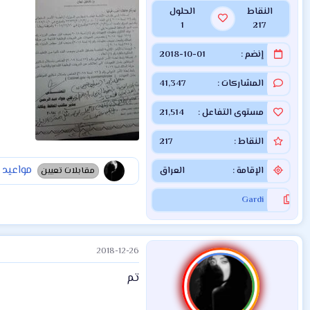
النقاط
الحلول
1
217
إنضم
2018-10-01
المشاركات
41,347
مستوى التفاعل
21,514
النقاط
217
مواعيد مقبلات الم
الإقامة
العراق
مقابلات تعيين
Gardi
2018-12-26
تم