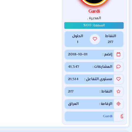
Gardi
المديرة .
النقاط
الحلول
1
217
إنضم
2018-10-01
المشاركات
41,347
مستوى التفاعل
21,514
النقاط
217
الإقامة
العراق
Gardi