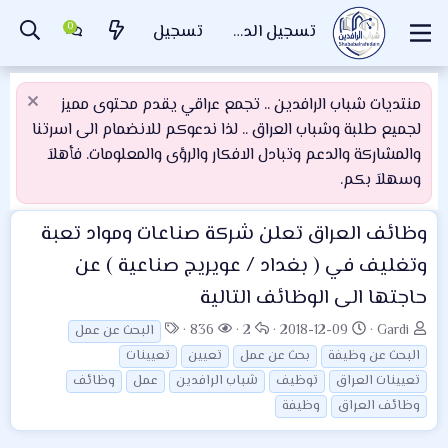
تسجيل الدخول
تسجيل
منتديات شباب الرافدين .. تجمع عراقي يقدم محتوى مميز
لجميع طلبة وشباب العراق .. لذا ندعوكم للانضمام الى اسرتنا
والمشاركة والدعم وتبادل الافكار والرؤى والمعلومات. فأهلاَ
وسهلاَ بكم.
وظائف العراق
تعلن شركة صناعات ومواد تعبة
وتغليف في ( بغداد / عويريج صناعية ) عن
حاجتها الى الوظائف التالية
ب
ت
ا
ا
ا
836
2
2018-12-09
Gardi
البحث عن عمل
ا
ا
ل
ل
ل
البحث عن وظيفة
بحث عن عمل
تعيين
تعيينات
د
ر
ر
م
و
تعيينات العراق
توظيف
شباب الرافدين
عمل
وظائف
ئ
ي
د
ش
س
وظائف العراق
وظيفة
ا
خ
و
ا
و
ل
ا
د
ه
م