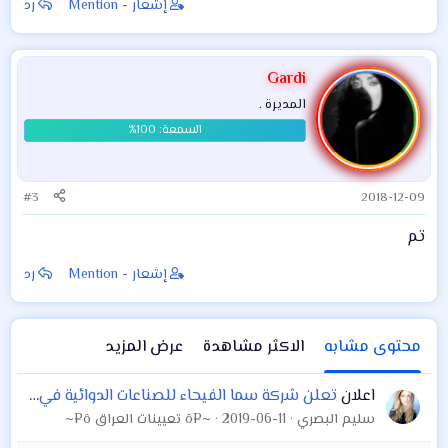
إشعار - Mention
رد
Gardi
المديرة .
#3
2018-12-09
تم
إشعار - Mention
رد
محتوى مشابه
الاكثر مشاهدة
عرض المزيد
اعلان
تعلن شركة سما الفيحاء للصناعات الدوائية في البصرة – الزبير عن حاجتها الى موظف
سليم البصري
2019-06-11
~¤ô تعيينات العراق ô¤~