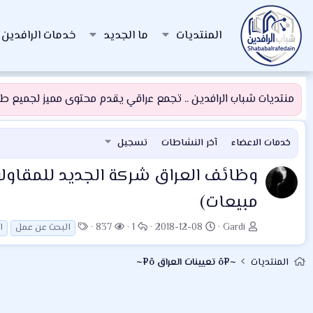
المنتديات
ما الجديد
خدمات الرافدين
منتديات شباب الرافدين .. تجمع عراقي يقدم محتوى مميز لجميع طلبة
خدمات الاعضاء
آخر النشاطات
تسجيل
وظائف العراق
شركة الجديد للمقاول
مبيعات)
ب
ت
ا
ا
ا
837
1
2018-12-08
Gardi
البحث عن عمل
ا
ا
ا
ل
ل
ل
د
ر
ر
م
و
المنتديات
~¤ô تعيينات العراق ô¤~
ئ
ي
د
ش
س
ا
خ
و
ا
و
ل
ا
د
ه
م