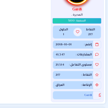
Gardi
المديرة .
النقاط
الحلول
1
217
إنضم
2018-10-01
المشاركات
41,347
مستوى التفاعل
21,514
النقاط
217
الإقامة
العراق
Gardi