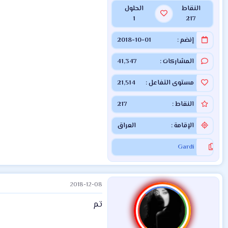
النقاط
الحلول
1
217
إنضم
2018-10-01
المشاركات
41,347
مستوى التفاعل
21,514
النقاط
217
الإقامة
العراق
Gardi
2018-12-08
تم