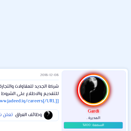
م
ل
د
و
ب
ا
ض
د
ت
و
ء
ع
2018-12-08
شركة الجديد للمقاولات والتجار
للتقديم والاطلاع على الشروط قم 
[URL="http://www.jadeed.iq/careers[/URL]"]www.jadeed.iq/careers
Gardi
وظائف العراق
تعلن شركة ماجي
المديرة .