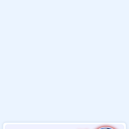
و
ب
ا
ض
د
ت
و
ء
ع