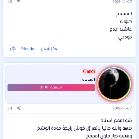
#3
2018-12-07
اممممم
حلوات
عاشت ايدج
مودتي
إشعار - Mention
رد
Gardi
المديرة .
#4
2018-12-07
شو اممم استاذ
ههه والله حاليا بالعراق خوش رايجةً مودة الوشم
وهسة صار ملون امممم