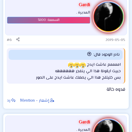
ف
Gardi
ا
المديرة .
ع
ل
ا
ت
:
#6
2019-05-05
نادر الوجود قال:
اممممم عاشت ايدج
حبيت ايقونة هذا الي ينفجر ههههههه
بس خليتلج هذا الي يصفك عاشت ايدج على الصور
فدوه خالة
إشعار - Mention
رد
Gardi
المديرة .