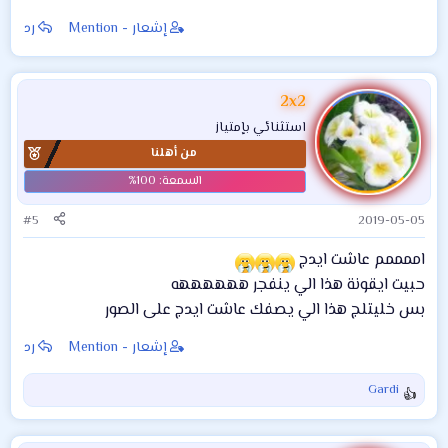
إشعار - Mention
رد
2x2
استثنائي بإمتياز
من أهلنا
#5
2019-05-05
اممممم عاشت ايدج
حبيت ايقونة هذا الي ينفجر ههههههه
بس خليتلج هذا الي يصفك عاشت ايدج على الصور
إشعار - Mention
رد
Gardi
ا
ل
ت