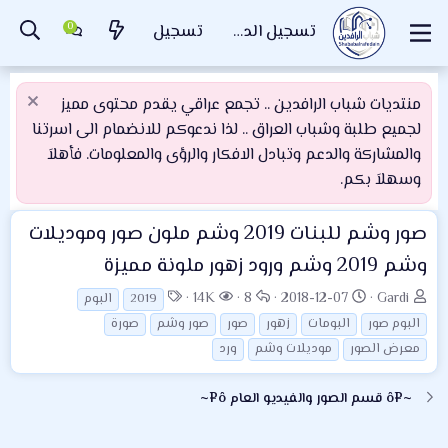
تسجيل الدخول
تسجيل
منتديات شباب الرافدين .. تجمع عراقي يقدم محتوى مميز
لجميع طلبة وشباب العراق .. لذا ندعوكم للانضمام الى اسرتنا
والمشاركة والدعم وتبادل الافكار والرؤى والمعلومات. فأهلاَ
وسهلاَ بكم.
صور وشم للبنات 2019 وشم ملون صور وموديلات
وشم 2019 وشم ورود زهور ملونة مميزة
ب
ت
ا
ا
ا
14K
8
2018-12-07
Gardi
2019
البوم
ا
ا
ل
ل
ل
البوم صور
البومات
زهور
صور
صور وشم
صورة
د
ر
ر
م
و
معرض الصور
موديلات وشم
ورد
ئ
ي
د
ش
س
ا
خ
و
ا
و
~¤ô قسم الصور والفيديو العام ô¤~
ل
ا
د
ه
م
م
ل
د