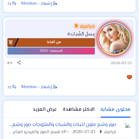
إشعار - Mention
رد
كراميلا ❥
عٍـسلُِ آلُِشُبَـآبَ♔
من أهلنا
#9
2020-07-23
إشعار - Mention
رد
محتوى مشابه
الاكثر مشاهدة
عرض المزيد
صور وشم ملون للبنات والشبات والمتزوجات صور وشم طيور ملونة . وشم ملون بشكل عصافير وطيور روعة
كراميلا ❥
2020-07-23
~¤ô قسم الصور والفيديو العام ô¤~