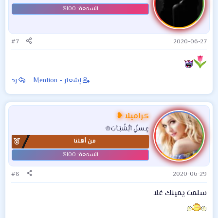
#7
2020-06-27
إشعار - Mention
رد
كراميلا ❥
عٍـسلُِ آلُِشُبَـآبَ♔
من أهلنا
#8
2020-06-29
سلمت يمينك غلا