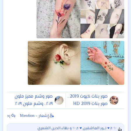
صور بنات كيوت 2019 .
صور وشم مميز ملون
صور بنات HD 2019
٢٠١٩ . وشم ملون ٢٠١٩
صور بنات عالية الدقة
وشم للشابات بشكل
إشعار - Mention
رد
2019 . صور بنات
سمك وشم بشكل
للفيس 2019. صور
سمكةً .
✨♬♥ نـــور العاشقين ♥♬✨
و
بهاء الدين الشمري
ا