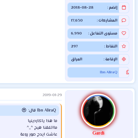
إنضم
2018-08-28
المشاركات
17,630
مستوى التفاعل
6,990
النقاط
297
الإقامة
العراق
Ibn AliraQ
2019-01-29
Ibn AliraQ قال:
ما هذا ياكاردينيا
مااتفقنا هيج ^_^
Gardi
عاشت ايدج صور روعة