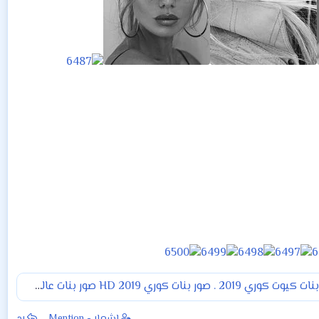
نات كوري HD 2019 صور بنات عالية الدقة 2019 . صور بنات للفيس 2019. صور بنات للانستغرام .2019 صور بنات للمنتديات 2019. صو
إشعار - Mention
رد