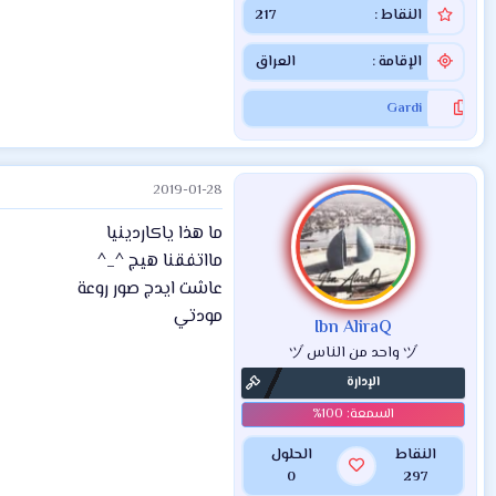
النقاط
217
الإقامة
العراق
Gardi
2019-01-28
ما هذا ياكاردينيا
مااتفقنا هيج ^_^
عاشت ايدج صور روعة
مودتي
Ibn AliraQ
ヅ واحد من الناس ヅ
الإدارة
النقاط
الحلول
0
297