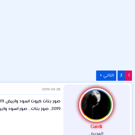
م
ل
د
و
ب
ا
ض
د
ت
و
ء
ع
1
2
التالي
2019-01-28
2019. صور بنات.. صور اسود وابيض
Gardi
المديرة .