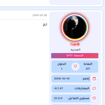
2019-01-28
تم
Gardi
المديرة .
النقاط
الحلول
1
217
إنضم
2018-10-01
المشاركات
41,347
مستوى التفاعل
21,514