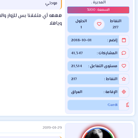
المديرة .
مودتي
هههه اَي متفقنا بس للزوار وال
النقاط
الحلول
وياهلا
1
217
إنضم
2018-10-01
المشاركات
41,347
مستوى التفاعل
21,514
النقاط
217
الإقامة
العراق
Gardi
2019-01-29