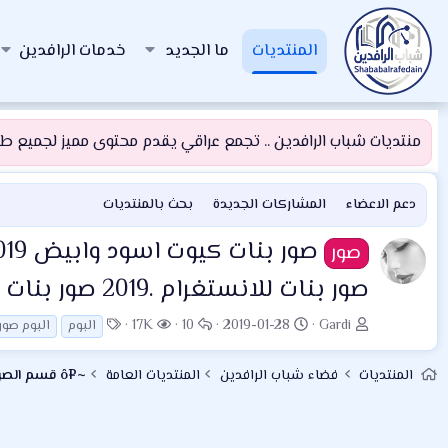
المنتديات
ما الجديد
خدمات الرافدين
منتديات شباب الرافدين .. تجمع عراقي يقدم محتوى مميز لجميع طلبة
دعم الاعضاء
المشاركات الجديدة
بحث بالمنتديات
صور
صور بنات للانستغرام .2019 صور بنات للمنت
ب
ت
ا
ا
ا
17K
10
2019-01-28
Gardi
البوم
البوم صور
ا
ا
ل
ل
ل
د
ر
ر
م
و
المنتديات
فضاء شباب الرافدين
المنتديات العامة
~¤ô قسم الصور والفيديو العام ô¤~
ئ
ي
د
ش
س
ا
خ
و
ا
و
ل
ا
د
ه
م