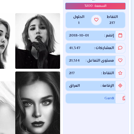
النقاط
الحلول
1
217
إنضم
2018-10-01
المشاركات
41,347
مستوى التفاعل
21,514
النقاط
217
الإقامة
العراق
Gardi