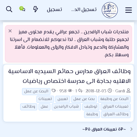
تسجيل الدخول
تسجيل
منتديات شباب الرافدين .. تجمع عراقي يقدم محتوى مميز
لجميع طلبة وشباب العراق .. لذا ندعوكم للانضمام الى اسرتنا
والمشاركة والدعم وتبادل الافكار والرؤى والمعلومات. فأهلاَ
وسهلاَ بكم.
وظائف العراق
مدارس حمائم السيديه الاساسية
الاهليه بحاجة الى مدرسة اختصاص رياضيات
ب
ت
ا
ا
ا
958
1
2018-12-03
Gardi
البحث عن عمل
ا
ا
ل
ل
ل
البحث عن وظيفة
بحث عن عمل
تعيين
تعيينات
د
ر
ر
م
و
تعيينات العراق
توظيف
شباب الرافدين
عمل
وظائف
ئ
ي
د
ش
س
وظائف العراق
وظيفة
ا
خ
و
ا
و
ل
ا
د
ه
م
~¤ô تعيينات العراق ô¤~
م
ل
د