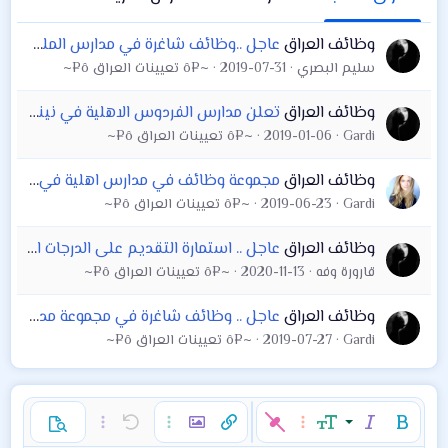
وظائف العراق
عاجل ..وظائف شاغرة في مدارس الملكة النموذجية الاساسية الاهلية للبنات
سليم البصري
2019-07-31
~¤ô تعيينات العراق ô¤~
وظائف العراق
تعلن مدارس الفردوس الاهلية في نينوى عن حاجتها الى:
Gardi
2019-01-06
~¤ô تعيينات العراق ô¤~
وظائف العراق
مجموعة وظائف في مدارس اهلية في بغداد بحاجة الى كادر تدريسي
Gardi
2019-06-23
~¤ô تعيينات العراق ô¤~
وظائف العراق
عاجل .. استمارة التقديم على الدرجات الوظيفية في مدارس ألف باء الابتدائية الأهلية
قارورة وفه
2020-11-13
~¤ô تعيينات العراق ô¤~
وظائف العراق
عاجل .. وظائف شاغرة في مجموعة مدارس رودينا الاهلية Rodena School
Gardi
2019-07-27
~¤ô تعيينات العراق ô¤~
غامق
مائل
حجم الخط
خيارات إضافية…
إدراج رابط
إدراج صورة
تراجع
خيارات إضافية…
خيارات إضافية…
معاينة
9