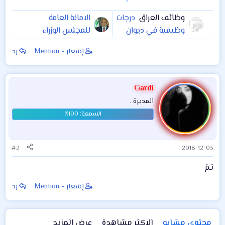
وظائف العراق
درجات
الامانة العامة
وظيفية في ديوان
للمجلس الوزراء
محافظة نينوى
يوافق على تثبيت
إشعار - Mention
رد
المحاضرين على
الاملاك مديرية تربية
النجف
Gardi
المديرة .
#2
2018-12-03
تمً
إشعار - Mention
رد
محتوى مشابه
الاكثر مشاهدة
عرض المزيد