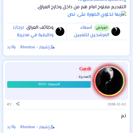
التقديم مفتوح امام هم من داخل وخارج العراق.
اسماء
وظائف العراق
درجات
اعتراض
المرشحين للتعيين
وظيفية في مديرية
في مديرية تربية
زراعة واسط
إشعار - Mention
رد
المثنى الاعتراضات
تبدا من يوم
2/12/2018 ولمدة 5
Gardi
ايام
المديرة .
#2
2018-12-02
تم
إشعار - Mention
رد