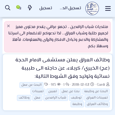
تسجيل الدخول
تسجيل
منتديات شباب الرافدين .. تجمع عراقي يقدم محتوى مميز
لجميع طلبة وشباب العراق .. لذا ندعوكم للانضمام الى اسرتنا
والمشاركة والدعم وتبادل الافكار والرؤى والمعلومات. فأهلاَ
وسهلاَ بكم.
وظائف العراق
يعلن مستشفى الامام الحجة
(عج) الخيري/ كربلاء، عن حاجته الى طبيبة
نسائية وتوليد وفق الشروط التالية:
ب
ت
ا
ا
ا
913
1
2018-12-02
Gardi
البحث عن عمل
ا
ا
ل
ل
ل
البحث عن وظيفة
بحث عن عمل
تعيين
تعيينات
د
ر
ر
م
و
تعيينات العراق
توظيف
شباب الرافدين
عمل
وظائف
ئ
ي
د
ش
س
وظائف العراق
وظيفة
ا
خ
و
ا
و
ل
ا
د
ه
م