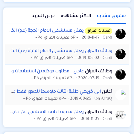
محتوى مشابه
الاكثر مشاهدة
عرض المزيد
يعلن مستشفى الامام الحجة (عج) الخيري/ كربلاء، عن حاجته الى موظف بعنوان (امين مخزن طبي) وفق الشروط التالية:
تعيينات العراق
Gardi
2018-11-17
~¤ô تعيينات العراق ô¤~
وظائف العراق يعلن مستشفى الامام الحجة (عج) الخيري في كربلاء، عن حاجته الى موظف بعنوان (مهندس IT)
Gardi
2019-05-02
~¤ô تعيينات العراق ô¤~
وظائف العراق
عاجل .. مطلوب موظفين استعلامات وموظفين امناء صندوق في مستشفى الامام زين العابدين عليه السلام
Gardi
2020-07-19
~¤ô تعيينات العراق ô¤~
اعلان
الى خريجي طلبة الثالث متوسط للذكور فقط يعلن معهد اعداد مفوضي الشرطة عن فتح باب التقديم للدورة ( التاسعة )
Ibn AliraQ
2019-08-25
~¤ô تعيينات العراق ô¤~
وظائف العراق
يعلن مصرف ايلاف الاسلامي عن حاجته الى معاون مدير فرع كربلاء و الديوانيه
Gardi
2018-11-27
~¤ô تعيينات العراق ô¤~