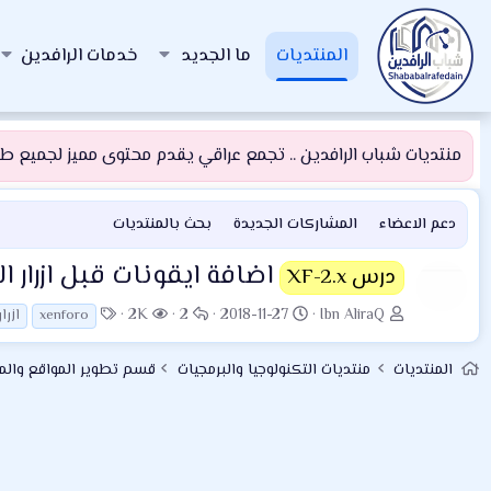
المنتديات
ما الجديد
خدمات الرافدين
منتديات شباب الرافدين .. تجمع عراقي يقدم محتوى مميز لجميع طلبة
دعم الاعضاء
المشاركات الجديدة
بحث بالمنتديات
اضافة ايقونات قبل ازرار التحكم
درس XF-2.x
ب
ت
ا
ا
ا
2K
2
2018-11-27
Ibn AliraQ
xenforo
ازرا
ا
ا
ل
ل
ل
د
ر
ر
م
و
المنتديات
منتديات التكنولوجيا والبرمجيات
قسم تطوير المواقع والم
ئ
ي
د
ش
س
ا
خ
و
ا
و
ل
ا
د
ه
م
م
ل
د
و
ب
ا