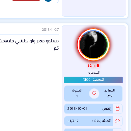
2018-11-27
يسلمو مدير ولو كلشي مفهمت
تم
Gardi
المديرة .
النقاط
الحلول
1
217
إنضم
2018-10-01
المشاركات
41,347