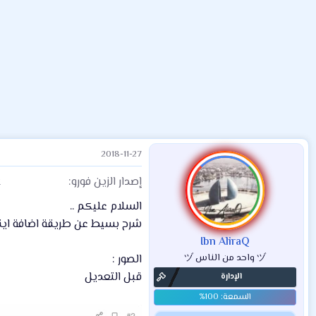
ض
د
ت
و
ء
ع
2018-11-27
إصدار الزين فورو
x
السلام عليكم ..
شرح بسيط عن طريقة اضافة ايقون
Ibn AliraQ
ヅ واحد من الناس ヅ
الصور :
قبل التعديل
الإدارة