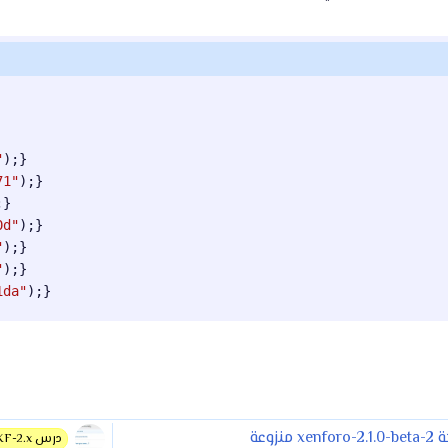
"
)
;
}
71"
)
;
}
;
}
0d"
)
;
}
"
)
;
}
"
)
;
}
1da"
)
;
}
xen منزوعة
درس XF-2.x