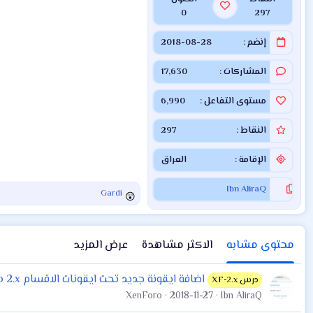
0
297
إنضم
2018-08-28
المشاركات
17,630
مستوى التفاعل
6,990
النقاط
297
الإقامة
العراق
Ibn AliraQ
Gardi
ا
ل
ت
ف
محتوى مشابه
الاكثر مشاهدة
عرض المزيد
ا
ع
اضافة ايقونة جديد تحت ايقونات الاقسام Xenforo 2.x
درس XF-2.x
ل
XenForo
2018-11-27
Ibn AliraQ
ا
ت