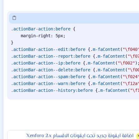
.actionBar-action:before
{
margin-right
:
 5px
;
}
.actionBar-action--edit:before
{
.
m-faContent
(
"\f040
.actionBar-action--report:before
{
.
m-faContent
(
"\f0
.actionBar-action--ip:before
{
.
m-faContent
(
"\f002"
)
.actionBar-action--delete:before
{
.
m-faContent
(
"\f0
.actionBar-action--spam:before
{
.
m-faContent
(
"\f024
.actionBar-action--warn:before
{
.
m-faContent
(
"\f12a
.actionBar-action--history:before
{
.
m-faContent
(
"\f
اضافة ايقونة جديد تحت ايقونات الاقسام Xenforo 2.x