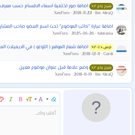
:
اضافة صور لخلفية اسماء الاقسام حسب معرف ا
شرح عام XF
XenForo
2018-11-22
Ibn AliraQ
اضافة عبارة "كاتب الموضوع" تحت اسم العضو صاحب المشار
XenForo
2025-06-26
tubirama
اضافة شعار الموقع ( اللوغو ) في الايميلات الم
درس XF-2.x
XenForo
2018-12-11
Gardi
وضع علامة قبل عنوان موضوع معين
شرح عام XF
XenForo
2018-11-19
Ibn AliraQ
إزالة التنسيق
عائلة الخط
حجم الخط
غامق
مائل
لو
9
Arial
Mod:Alert
إقتباس
كود
إدراج خط أفقي
نص مخفي مضمن
محتوى مخفي
Mod:Warning
Mod:Info
شراء المنتج
Article
Encadre
Fieldset
شراء المن
hor
أكتب ردك...
10
Book Antiqua
12
Courier New
15
Georgia