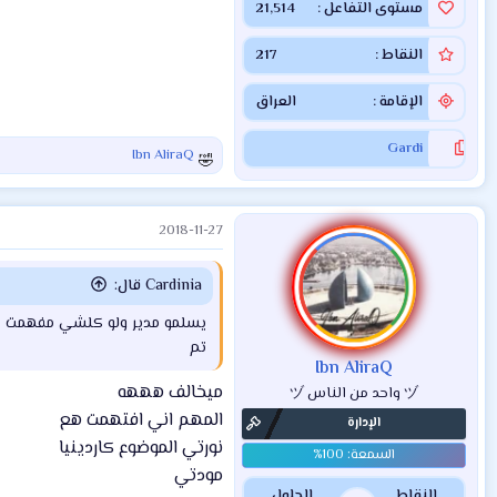
مستوى التفاعل
21,514
النقاط
217
الإقامة
العراق
Gardi
Ibn AliraQ
ا
ل
ت
2018-11-27
ف
ا
ع
Cardinia قال:
ل
ا
يسلمو مدير ولو كلشي مفهمت
ت
تم
:
Ibn AliraQ
ميخالف هههه
ヅ واحد من الناس ヅ
المهم اني افتهمت هع
الإدارة
نورتي الموضوع كاردينيا
مودتي
النقاط
الحلول