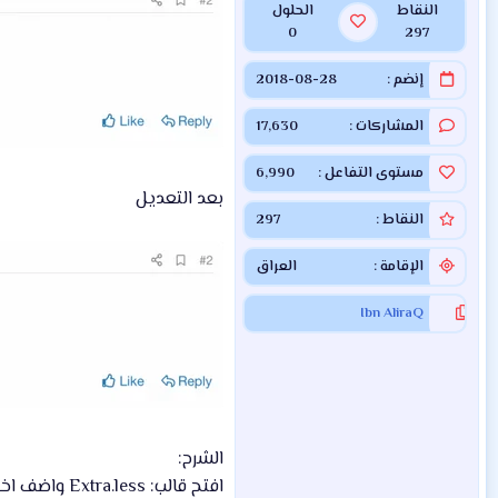
النقاط
الحلول
0
297
إنضم
2018-08-28
المشاركات
17,630
مستوى التفاعل
6,990
بعد التعديل
النقاط
297
الإقامة
العراق
Ibn AliraQ
الشرح:
افتح قالب: Extra.less واضف اخر القالب الكود التالي: