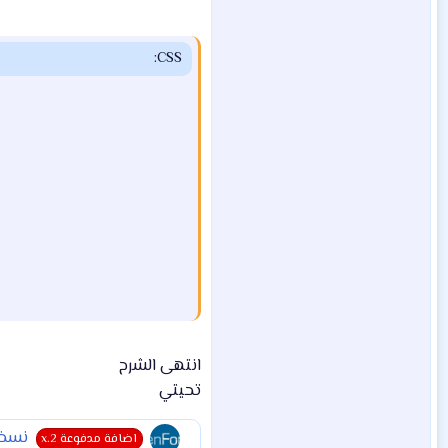
CSS:
انتهى الشرح
تحيتي
نسخة foro-2.1.0-beta-2
اضافة مدفوعة x.2